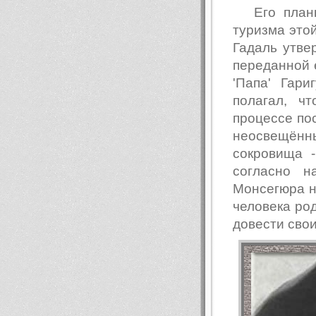
Его пла
туризма это
Гадаль утве
переданной 
'Папа' Гари
полагал, ч
процессе по
неосвещённ
сокровища 
согласно н
Монсегюра н
человека род
довести сво