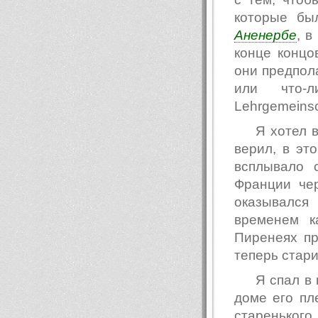
которые бы
Аненербе
, в
конце концо
они предпола
или что-л
Lehrgemeinsc
Я хотел в
верил, в эт
всплывало 
Франции че
оказывался
временем к
Пиренеях пр
теперь стари
Я спал в
доме его пл
старенько