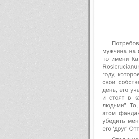
Потребов
мужчина на 
по имени Кар
Rosicrucianu
году, котор
свои собств
день, его уч
и стоят в к
людьми”. То,
этом фандан
убедить мен
его 'друг' О