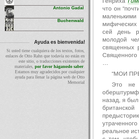
Генриха
Гим
что он “почт
Antonio Gadal
маленьким
Buchenwald
мифических 
сей день р
молодой че
Ayuda es bienvenida!
священных 
Si usted tiene cualquiera de los textos, fotos,
Священног
enlaces de Otto Rahn que todavía no están en
este sitio, o traducciones existentes de
…
materiales,
por favor háganoslo saber
.
Estamos muy agradecidos por cualquier
“МОИ ПРЕ
ayuda para llenar la página web de Otto
Memorial
Это не 
оберштурмфю
назад, я бы
британско
предыстор
утраченного 
реальное ис
с тем, чтоб