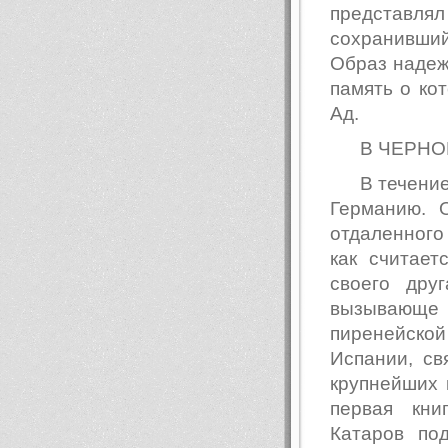
представ
сохранившийс
Образ надежд
память о кот
Ад.
В ЧЕРНО
В течени
Германию. 
отдаленного
как считает
своего дру
вызывающе
пиренейской 
Испании, с
крупнейших 
первая кни
Катаров по