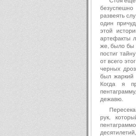
Стоя еще
безуспешно
развеять слу
один причу
этой истор
артефакты л
же, было бы 
постиг тайн
от всего это
черных дроз
был жаркий 
Когда я п
пентаграмму
дежавю.
Пересека
рук, котор
пентаграм
десятилетий,