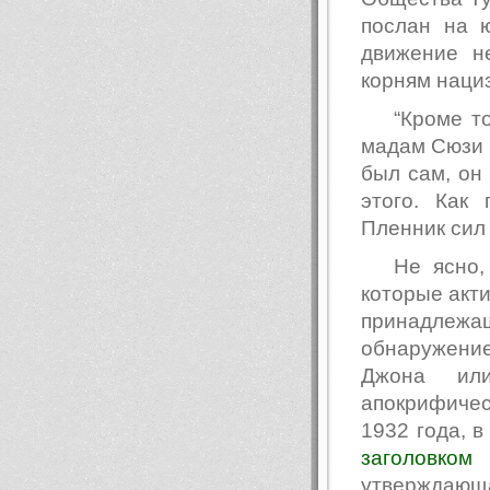
послан на 
движение н
корням наци
“Кроме т
мадам Сюзи Н
был сам, он 
этого. Как
Пленник сил
Не ясно,
которые акти
принадлежащ
обнаружени
Джона или
апокрифичес
1932 года, 
заголовком
утверждающ