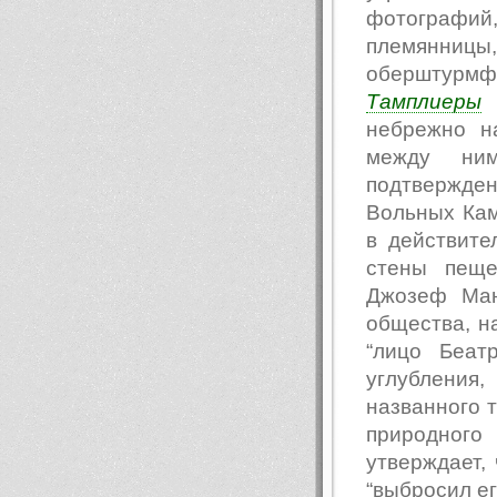
фотографий
племянницы,
оберштурмф
Тамплиеры
р
небрежно н
между ним
подтвержд
Вольных Кам
в действите
стены пеще
Джозеф Ман
общества, на
“лицо Беат
углубления
названного т
природного
утверждает,
“выбросил ег