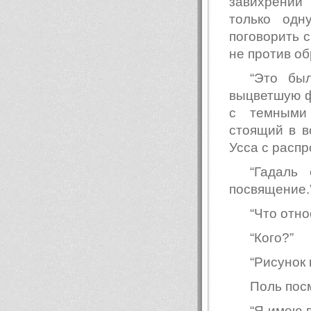
завихрении
только одн
поговорить с
не против об
“Это бы
выцветшую ф
с темными 
стоящий в в
Усса с расп
“Гадаль
посвящение.
“Что отн
“Кого?”
“Рисунок
Поль пос
“Я имею в