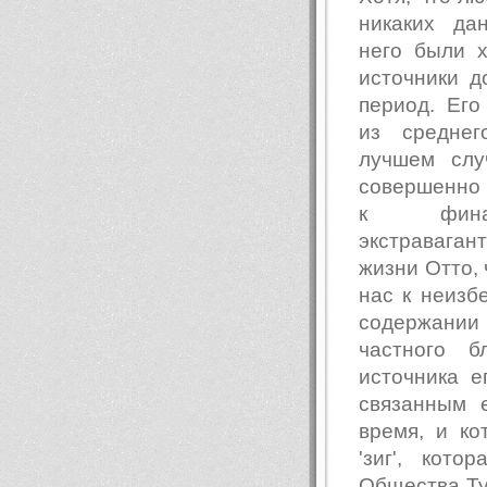
никаких да
него были х
источники д
период. Его
из среднег
лучшем слу
совершенно
к финанс
экстраваган
жизни Отто, 
нас к неизб
содержани
частного б
источника 
связанным 
время, и к
'зиг', кот
Общества Ту