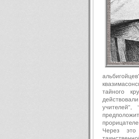
альбигойц
квазимасонс
тайного кр
действова
учителей",
предположит
прорицател
Через это
таинственно