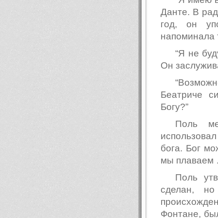
Данте. В рад
год, он уп
напоминала 
“Я не бу
Он заслужив
“Возможн
Беатриче с
Богу?”
Поль ме
использовал
бога. Бог мо
мы плаваем 
Поль утв
сделан, н
происхожде
Фонтане, бы