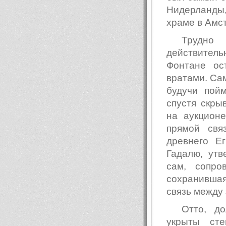
Нидерланды,
храме в Амс
Трудно
действител
Фонтане ос
вратами. Са
будучи пой
спустя скры
на аукционе
прямой свя
древнего Е
Гадалю, утв
сам, сопро
сохранившая
связь между
Отто, д
укрыты ст