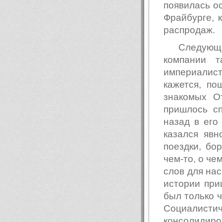
появилась ос
Фрайбурге, 
распродаж.
Следующе
компании т
империалис
кажется, по
знакомых О
пришлось сп
назад в его
казался яв
поездки, бо
чем-то, о че
слов для нас
истории при
был только 
Социалис
консолидиров