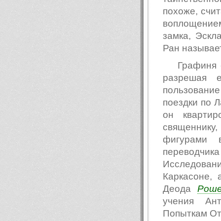
похоже, счи
воплощением
замка, Эскл
Ран называет
Графиня 
разрешая 
пользование
поездки по Л
он квартир
священнику,
фигурами 
переводчи
Исследова
Каркасоне, 
Деода
Рош
учения Ан
Попыткам Отт