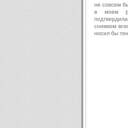
не совсем б
в моем ра
подтвердила
снимком всег
носил бы те