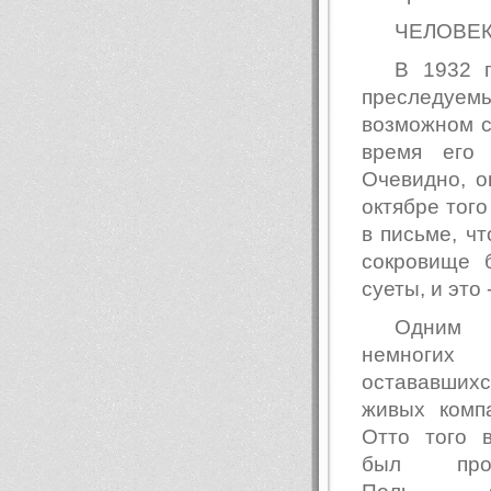
ЧЕЛОВЕК
В 1932 
преследуе
возможном с
время его 
Очевидно, о
октябре тог
в письме, ч
сокровище 
суеты, и это
Одни
немногих
остававш
живых комп
Отто того 
был проф