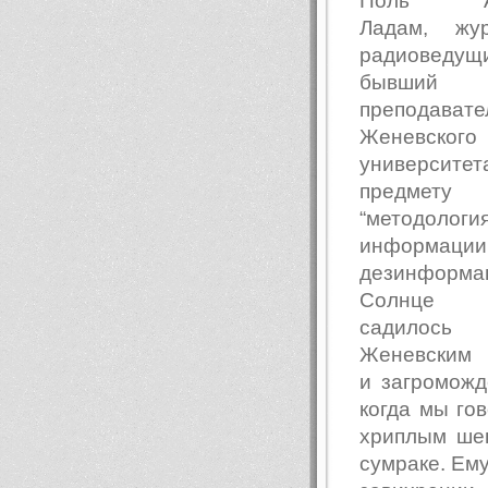
Поль Ал
Ладам, жур
радиоведущ
бывший
преподавате
Женевского
университ
предмету
“методологи
информа
дезинформац
Солнце
садило
Женевским 
и загромож
когда мы го
хриплым шеп
сумраке. Ему