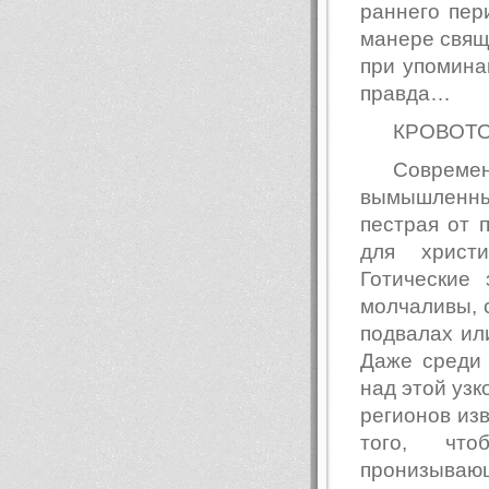
раннего пер
манере свяще
при упомина
правда…
КРОВОТ
Совреме
вымышленны
пестрая от 
для христ
Готические
молчаливы, 
подвалах ил
Даже среди 
над этой узк
регионов изв
того, чт
пронизывающ