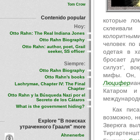
Tom Crow
Contenido popular
которые ло
Hoy:
склеивали
Otto Rahn: The Real Indiana Jones
колоритными
Otto Rahn Biography
человек по 
Otto Rahn: author, poet, Grail
одетая в х
seeker, SS officer
бросает дл
Siempre:
силуэт’, в
Otto Rahn Biography
мифы. Он, 
Otto Rahn's books
Люцифер
иа
Lachrymae, Chapter IV: The Final
Chapter
Катаром и 
Otto Rahn y la Búsqueda Nazi por el
международн
Secreto de los Cátaros
What is the government hiding?
Как пис
возможно, н
Explore "В поисках
Зверюга выл
утраченного Грааля" more
Тиргартеншт
Ahnenerbe