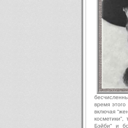
бесчисленн
время этого
включая “же
косметики”, 
Бэйби" и б