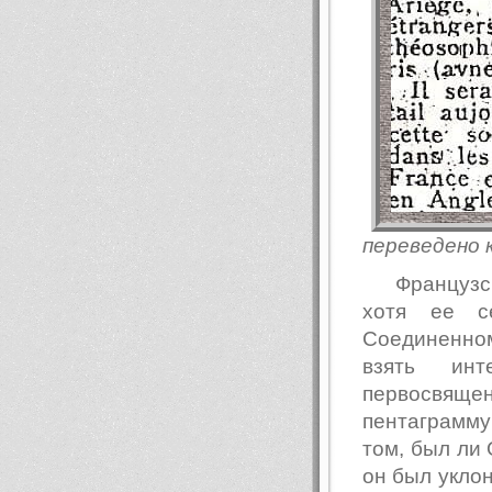
переведено к
Французс
хотя ee с
Соединенном
взять ин
первосвящ
пентаграмму
том, был ли
он был уклон