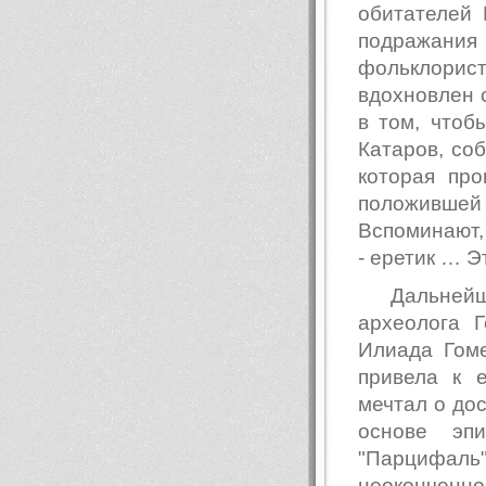
обитателей 
подражани
фольклорис
вдохновлен 
в том, чтоб
Катаров, соб
которая пр
положившей 
Вспоминают, 
- еретик … Э
Дальней
археолога 
Илиада Гом
привела к 
мечтал о дос
основе эп
"Парцифаль"
неоконченно