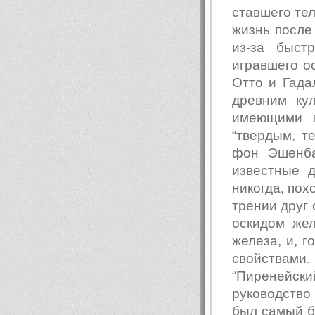
ставшего те
жизнь после
из-за быс
игравшего о
Отто и Гада
древним ку
имеющими 
“твердым, т
фон Эшенба
известные др
никогда, пох
трении друг 
оскидом жел
железа, и, 
свойствами
“Пиренейск
руководство
был самый б