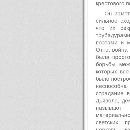
крестового п
Он замет
сильное схо
что их сек
трубадурам
поэтами и 
Отто, война
была прост
борьбы меж
которых вс
было построе
неспособна 
страдание 
Дьявола, де
называют 
материально
светских п
церковь - к