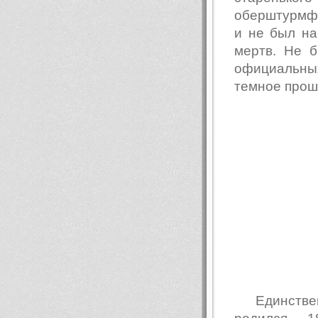
оберштурмфю
и не был на
мертв. Не б
официальных
темное прошл
Единств