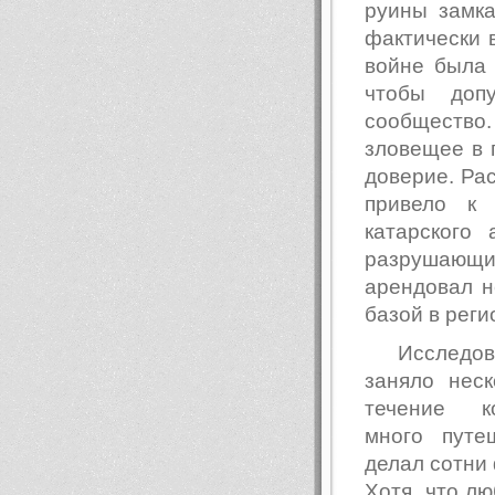
руины замка
фактически 
войне была
чтобы доп
сообщество
зловещее в 
доверие. Ра
привело к 
катарского
разрушающи
арендовал н
базой в реги
Исследо
заняло неск
течение к
много путе
делал сотни
Хотя, что лю