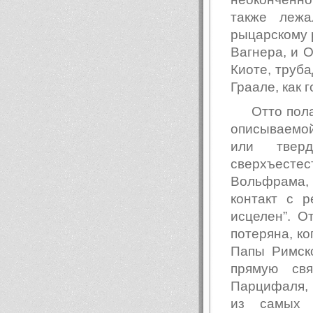
также лежа
рыцарскому 
Вагнера, и 
Киоте, труб
Граале, как 
Отто пол
описываемой 
или твер
сверхъесте
Вольфрама,
контакт с р
исцелен”. О
потеряна, ко
Папы Римск
прямую св
Парцифаля, 
из самых 