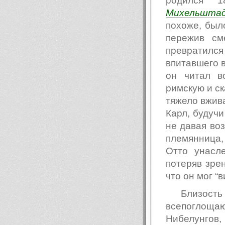
родился 
Михельшта
похоже, был
пережив см
превратился
впитавшего в
он читал в
римскую и с
тяжело вжива
Карл, будучи
не давая во
племянница, 
Отто унасле
потеряв зре
что он мог “
Близос
всепоглощаю
Нибелунго