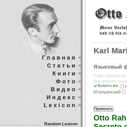
Karl Mar
Главная
Статьи
Языковый 
Книги
Filter content b
Фото
documents, som
Выбрать все
Видео
Итальянский
Индекс
Lexicon
Otto Rah
Random Lexicon
Secreto 