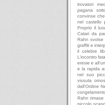
trovatori me
pagana sotto
convinse che 
nel castello
Proprio il lu
Catari da pa
Rahn svolse r
graffiti e inte
il celebre li
L’incontro fa
eresie e all’u
e la rapida 
nel suo picc
vissuta omose
dall’Ordine N
congelamento
Rahn rimase v
piccolo scand