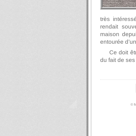
très intéress
rendait souv
maison depuis
entourée d’un 
Ce doit êt
du fait de se
© М