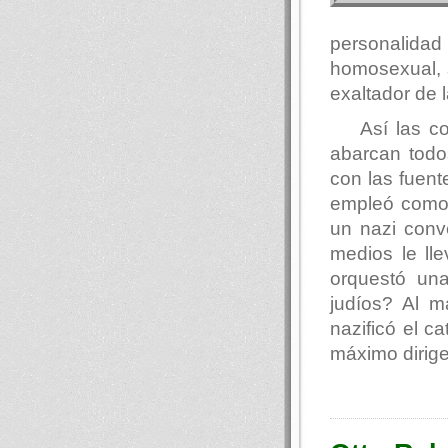
personalida
homosexual, 
exaltador de la
Así las c
abarcan todos
con las fuent
empleó como 
un nazi conv
medios le ll
orquestó una
judíos? Al 
nazificó el c
máximo dirige