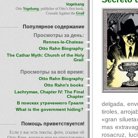
Vogelsang
Otto
Vogelsang
, publisher of Otto’s first book,
Crusade Against the
Grail
Популярное содержание
Просмотры за день:
Rennes-le-Chateau
Otto Rahn Biography
The Cathar Myth: Church of the Holy
Grail
Просмотры за всё время:
Otto Rahn Biography
Otto Rahn's books
Lachrymae, Chapter IV: The Final
Chapter
delgada, env
В поисках утраченного Грааля
What is the government hiding?
tiroles, arro
«gran siluet
Помощь приветствуется!
mas extravag
Если у вас есть тексты, фото, ссылки об
rosacruz, luc
Отто Ране, которые еще не представлены