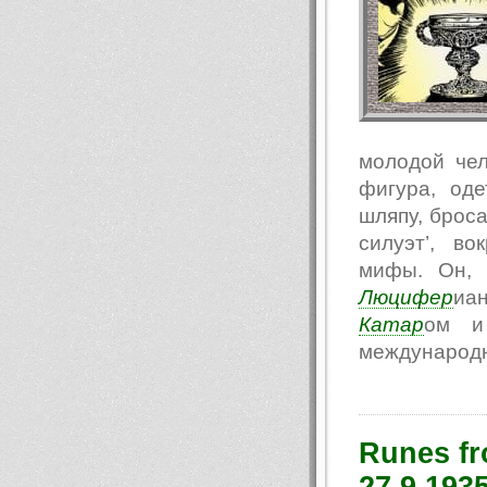
молодой чел
фигура, од
шляпу, броса
силуэт’, в
мифы. Он, 
Люцифер
иа
Катар
ом и 
международн
Runes fro
27.9.193