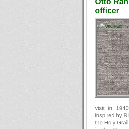
Otto Rahn
officer
visit in 194
inspired by R
the Holy Grail