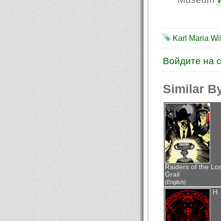
Karl Maria Wil
Войдите на 
Similar B
Raiders of the Los
Grail
(English)
Н.