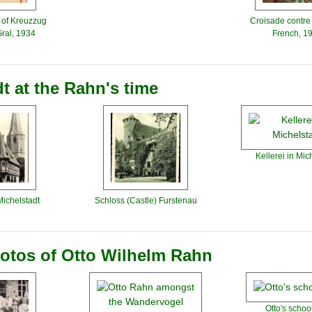
n of Kreuzzug
Croisade contre 
ral, 1934
French, 1
t at the Rahn's time
Kellerei in Mic
ichelstadt
Schloss (Castle) Furstenau
tos of Otto Wilhelm Rahn
Otto's school