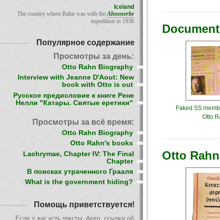
Iceland
The country where Rahn was with the
Ahnenerbe
expedition in 1936
Document
Популярное содержание
Просмотры за день:
Otto Rahn Biography
Interview with Jeanne D'Aout: New
book with Otto is out
Русское предисловие к книге Рене
Нелли "Катары. Святые еретики"
Faked SS membe
Otto 
Просмотры за всё время:
Otto Rahn Biography
Otto Rahn's books
Otto Rahn
Lachrymae, Chapter IV: The Final
Chapter
В поисках утраченного Грааля
What is the government hiding?
Помощь приветствуется!
Если у вас есть тексты, фото, ссылки об