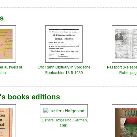
s
r ausweis of
Otto Rahn Obituary in Völkische
Passport (Reisepa
Rahn
Beobachter 18-5-1939
Rahn, pag
's books editions
Luzifers Hofgesind, German,
1991