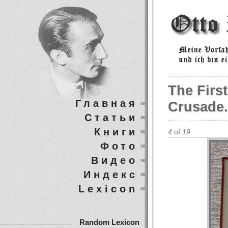
The Firs
Главная
Crusade.
Статьи
Книги
4
of
19
Фото
Видео
Индекс
Lexicon
Random Lexicon