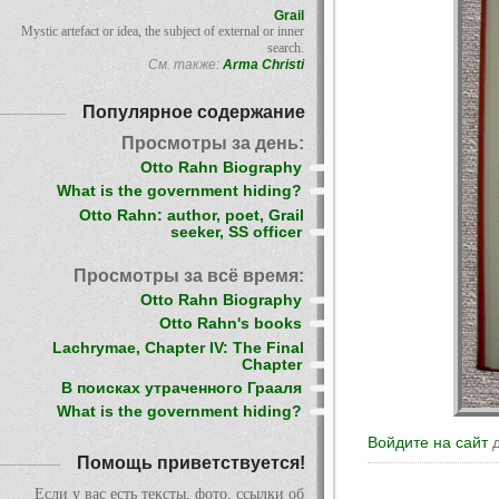
Grail
Mystic artefact or idea, the subject of external or inner
search.
См. также:
Arma Christi
Популярное содержание
Просмотры за день:
Otto Rahn Biography
What is the government hiding?
Otto Rahn: author, poet, Grail
seeker, SS officer
Просмотры за всё время:
Otto Rahn Biography
Otto Rahn's books
Lachrymae, Chapter IV: The Final
Chapter
В поисках утраченного Грааля
What is the government hiding?
Войдите на сайт
д
Помощь приветствуется!
Если у вас есть тексты, фото, ссылки об