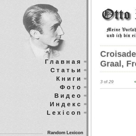
Croisade
Главная
Graal, F
Статьи
Книги
3
of
29
Фото
Видео
Индекс
Lexicon
Random Lexicon