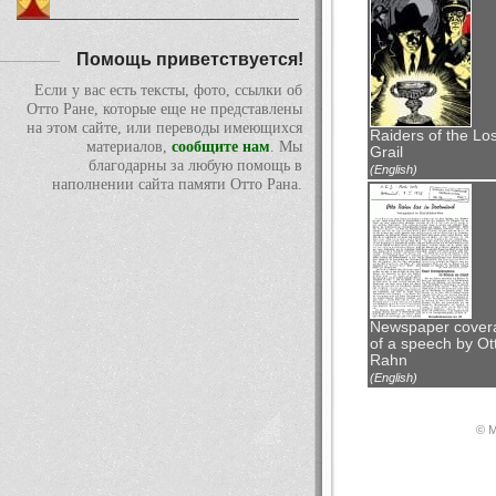
Помощь приветствуется!
Если у вас есть тексты, фото, ссылки об
Отто Ране, которые еще не представлены
на этом сайте, или переводы имеющихся
Raiders of the Los
материалов,
сообщите нам
. Мы
Grail
благодарны за любую помощь в
(English)
наполнении сайта памяти Отто Рана.
Newspaper cover
of a speech by Ot
Rahn
(English)
© М