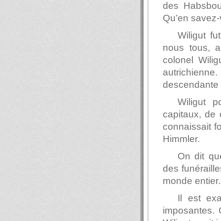
des Habsbour
Qu’en savez-
Wiligut f
nous tous, a
colonel Wilig
autrichienn
descendante 
Wiligut 
capitaux, de c
connaissait fo
Himmler.
On dit qu
des funéraill
monde entier.
Il est ex
imposantes. C