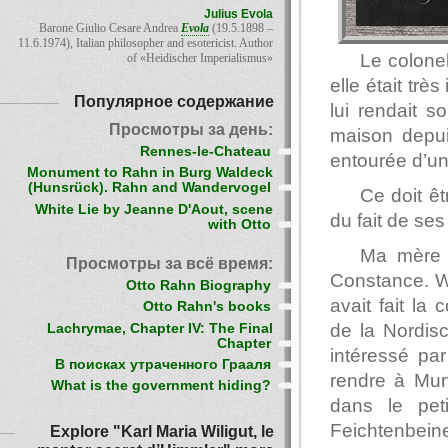
Julius Evola
Barone Giulio Cesare Andrea
Evola
(19.5.1898 –
11.6.1974), Italian philosopher and esotericist. Author
Le colone
of «Heidischer Imperialismus»
elle était trè
Популярное содержание
lui rendait s
Просмотры за день:
maison depuis
Rennes-le-Chateau
entourée d’un 
Monument to Rahn in Burg Waldeck
(Hunsrück). Rahn and Wandervogel
Ce doit êt
White Lie by Jeanne D'Aout, scene
du fait de se
with Otto
Ma mère l
Просмотры за всё время:
Constance. Wil
Otto Rahn Biography
avait fait la
Otto Rahn's books
de la Nordis
Lachrymae, Chapter IV: The Final
Chapter
intéressé par 
В поисках утраченного Грааля
rendre à Muni
What is the government hiding?
dans le pet
Feichtenbeine
Explore "Karl Maria Wiligut, le