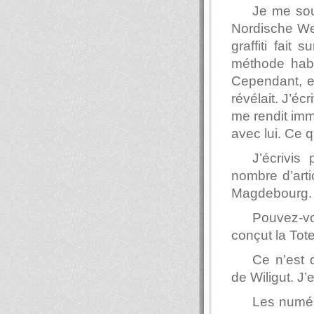
Je me sou
Nordische Wel
graffiti fait
méthode habi
Cependant, en
révélait. J’éc
me rendit imm
avec lui. Ce q
J’écrivis
nombre d’arti
Magdebourg.
Pouvez-vo
conçut la Tot
Ce n’est 
de Wiligut. J’
Les numér