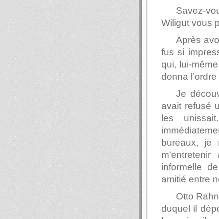
Savez-vo
Wiligut vous 
Après avoi
fus si impre
qui, lui-même,
donna l’ordre
Je découv
avait refusé 
les unissa
immédiateme
bureaux, je 
m’entretenir
informelle d
amitié entre 
Otto Rahn 
duquel il dép