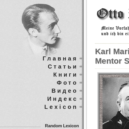
Karl Mari
Главная
Mentor S
Статьи
Книги
Фото
Видео
Индекс
Lexicon
Random Lexicon