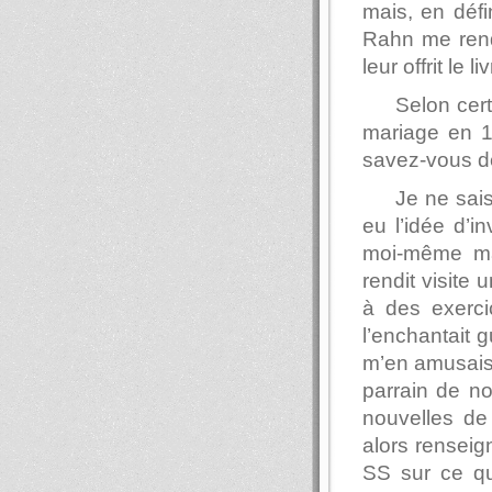
mais, en défi
Rahn me rend
leur offrit le
Selon cer
mariage en 1
savez-vous de
Je ne sais
eu l’idée d’i
moi-même mar
rendit visite
à des exerci
l’enchantait g
m’en amusais f
parrain de no
nouvelles de
alors renseign
SS sur ce qu