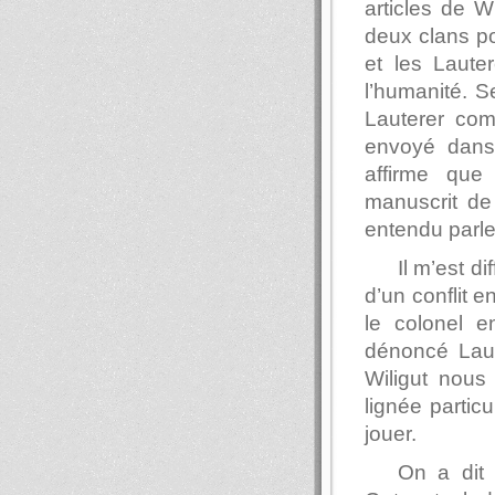
articles de W
deux clans po
et les Laute
l’humanité. S
Lauterer com
envoyé dans
affirme que
manuscrit de
entendu parle
Il m’est d
d’un conflit e
le colonel e
dénoncé Laut
Wiligut nous
lignée particu
jouer.
On a dit 