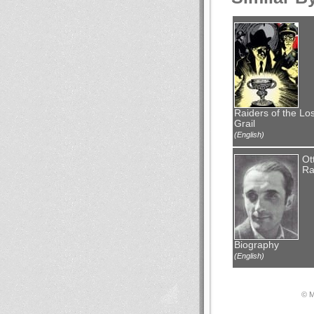
Raiders of the Los
Grail
(English)
Ot
Ra
Biography
(English)
© М