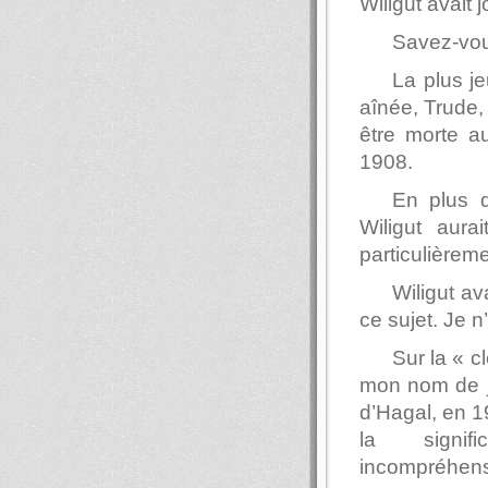
Wiligut avait 
Savez-vous
La plus j
aînée, Trude,
être morte au
1908.
En plus d
Wiligut aura
particulièrem
Wiligut a
ce sujet. Je n
Sur la « c
mon nom de je
d’Hagal, en 1
la signifi
incompréhens