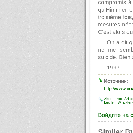
compromis à 
qu’Himmler e
troisième foi
mesures néce
C’est alors qu’
On a dit 
ne me sembl
suicide. Bien 
1997.
Источник:
http://www.v
Ahnenerbe
Artic
Lucifer
Winckler
Войдите на 
Similar B