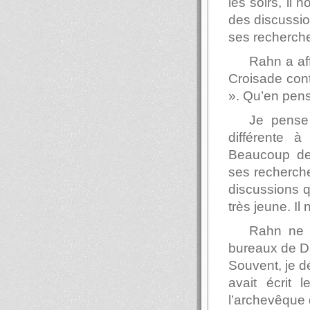
les soirs, il 
des discussion
ses recherches
Rahn a aff
Croisade contr
». Qu’en pen
Je pense
différente à
Beaucoup de
ses recherche
discussions qu
très jeune. Il
Rahn ne p
bureaux de Da
Souvent, je dé
avait écrit l
l’archevêque 