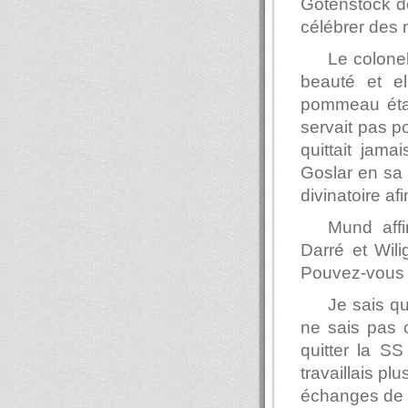
Gotenstock de 
célébrer des 
Le colonel
beauté et el
pommeau était
servait pas po
quittait jama
Goslar en sa 
divinatoire af
Mund affi
Darré et Wili
Pouvez-vous 
Je sais qu
ne sais pas c
quitter la S
travaillais pl
échanges de 