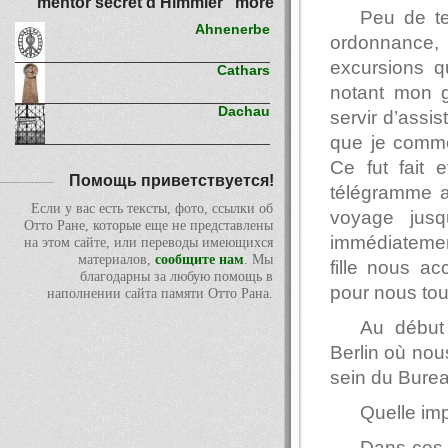
mentor secret d’Himmler" more
Peu de te
Ahnenerbe
ordonnance,
excursions qu
Cathars
notant mon g
Dachau
servir d’assis
que je commen
Ce fut fait 
Помощь приветствуется!
télégramme ar
Если у вас есть тексты, фото, ссылки об
voyage jus
Отто Ране, которые еще не представлены
immédiateme
на этом сайте, или переводы имеющихся
материалов,
сообщите нам
. Мы
fille nous a
благодарны за любую помощь в
pour nous tou
наполнении сайта памяти Отто Рана.
Au début
Berlin où nou
sein du Bureau
Quelle imp
Dans ces j