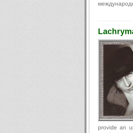
международн
Lachryma
provide an u