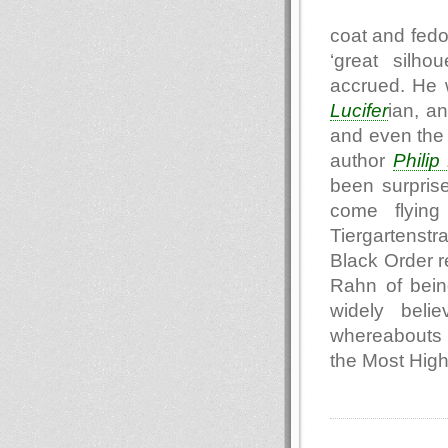
coat and fedo
‘great silho
accrued. He 
Lucifer
ian, a
and even the 
author
Philip
been surpris
come flying
Tiergartenst
Black Order r
Rahn of being
widely beli
whereabouts o
the Most Hig