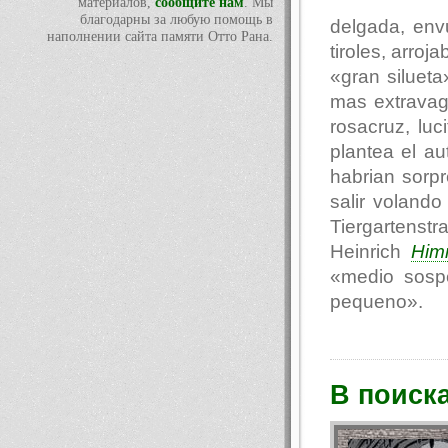
материалов,
сообщите нам
. Мы
благодарны за любую помощь в
delgada, env
наполнении сайта памяти Отто Рана.
tiroles, arro
«gran siluet
mas extravag
rosacruz, luc
plantea el au
habrian sorp
salir voland
Tiergartenst
Heinrich
Him
«medio sosp
pequeno».
В поиск