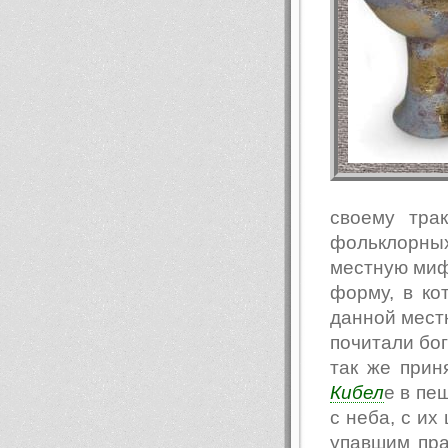
своему тра
фольклорны
местную мифо
форму, в к
данной местн
почитали бо
так же прин
Кибел
е в пе
с неба, с их
упавшим пра