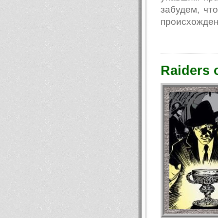
забудем, чт
происхождени
Raiders o