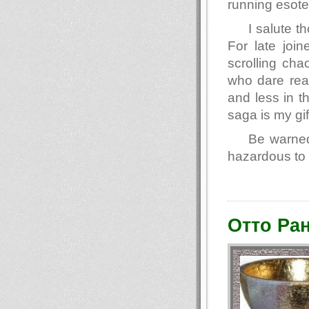
running esote
I salute 
For late join
scrolling ch
who dare read
and less in t
saga is my gif
Be warned
hazardous to 
Отто Ра