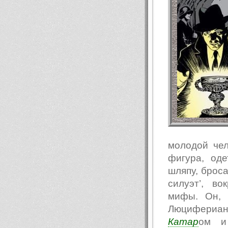
молодой чел
фигура, од
шляпу, броса
силуэт’, в
мифы. Он, 
Люцифериан
Катар
ом и 