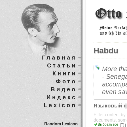
Habdu
Главная
Статьи
More tha
Книги
- Senega
Фото
accompa
Видео
even save
Индекс
Lexicon
Языковый 
Filter content b
documents, som
Random Lexicon
Выбрать все