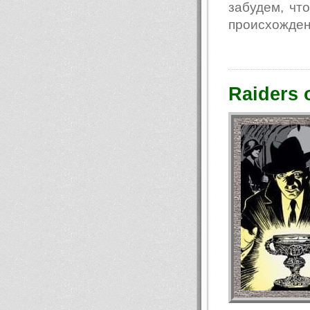
забудем, чт
происхождени
Raiders o