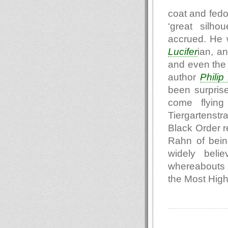
coat and fedo
‘great silho
accrued. He 
Lucifer
ian, a
and even the 
author
Philip
been surpris
come flying
Tiergartenst
Black Order r
Rahn of being
widely beli
whereabouts o
the Most Hig