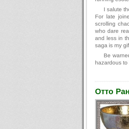
I salute 
For late join
scrolling ch
who dare read
and less in t
saga is my gif
Be warned
hazardous to 
Отто Ра