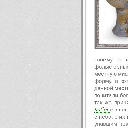
своему тра
фольклорны
местную мифо
форму, в к
данной местн
почитали бо
так же прин
Кибел
е в пе
с неба, с их
упавшим пра