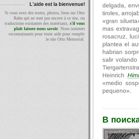
L'aide est la bienvenue!
delgada, env
tiroles, arro
Si vous avez des textes, photos, liens sur Otto
Rahn qui ne sont pas encore à ce site, ou
«gran siluet
traductions existantes des matériaux,
s'il vous
mas extravag
plaît laissez-nous savoir
. Nous sommes
reconnaissants pour toute aide pour remplir
rosacruz, luc
le site Otto Memorial.
plantea el au
habrian sorp
salir voland
Tiergartenst
Heinrich
Him
«medio sosp
pequeno».
В поиск