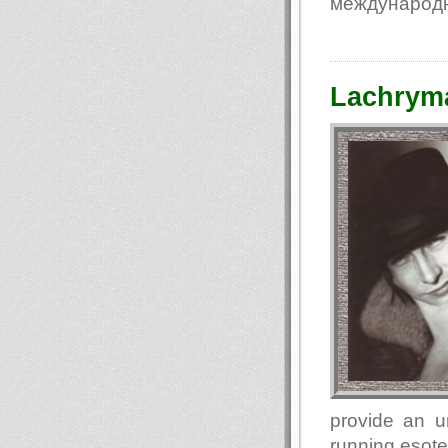
международн
Lachryma
provide an u
running esote