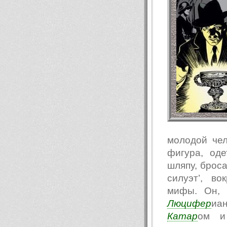
молодой чел
фигура, од
шляпу, броса
силуэт’, в
мифы. Он, 
Люцифер
иа
Катар
ом и 