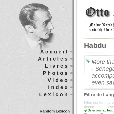
Habdu
Accueil
Articles
More tha
Livres
- Senega
Photos
accompa
Video
even save
Index
Lexicon
Filtre de Lan
Filter content by 
documents, some
Sélectionnez Tout
Random Lexicon