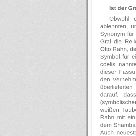
Ist der G
Obwohl di
ablehnten, u
Synonym für 
Gral die Rel
Otto Rahn, de
Symbol für e
coelis nannt
dieser Fassun
den Vernehmu
überlieferte
darauf, da
(symbolischen
weißen Taube
Rahn mit ein
dem Shambala
Auch neueste