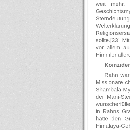
weit mehr,
Geschichts
Sterndeut
Welterkläru
Religionsersa
sollte.[33] M
vor allem auf
Himmler allerd
Koinzide
Rahn war 
Missionare ch
Shambala-Myt
der Mani-St
wunscherfülle
in Rahns Gra
hätte den Gr
Himalaya-Gebi