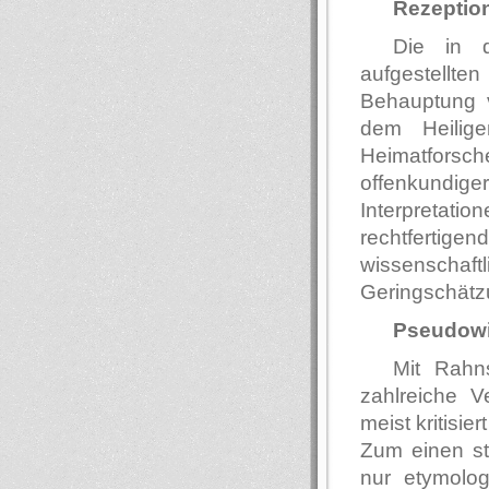
Rezeption
Die in 
aufgestellt
Behauptung v
dem Heilig
Heimatforsc
offenkundig
Interpretat
rechtfertig
wissenschaft
Geringschätzu
Pseudowi
Mit Rahn
zahlreiche V
meist kritisiert
Zum einen ste
nur etymolo