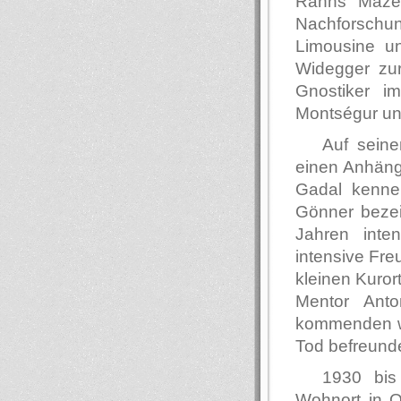
Rahns Mäzeni
Nachforschu
Limousine u
Widegger zu
Gnostiker i
Montségur und
Auf sein
einen Anhäng
Gadal kenne
Gönner bezei
Jahren inte
intensive Fre
kleinen Kuror
Mentor Ant
kommenden wi
Tod befreundet
1930 bi
Wohnort in O