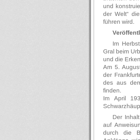
und konstruie
der Welt“ d
führen wird.
Veröffent
Im Herbs
Gral beim Urb
und die Erke
Am 5. August
der Frankfurt
des aus dem
finden.
Im April 19
Schwarzhäupte
Der Inhal
auf Anweisun
durch die Bl