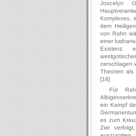
Joscelyn G
Hauptverantw
Komplexes, i
dem Heiligen
von Rahn wäh
einer katharis
Existenz e
westgotische
zerschlagen 
Theorien als
[18]
Für Rah
Albigenserkr
ein Kampf d
Germanentum. 
es zum Kreu
Ziel verfolg
auszurotten