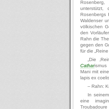
Rosenberg, 
unterstützt
Rosenbergs R
Waldenser un
völkischen G
den Vorläufer
Rahn die Thes
gegen den Gra
für die „Reine
„Die ‚Re
Cathar
ismus 
Mani mit ein
lapis ex coeli
– Rahn: Kr
In seine
eine imagi
Troubadoure 