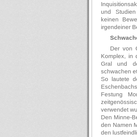
Inquisitionsa
und Studien
keinen Bewei
irgendeiner B
Schwache
Der von O
Komplex, in 
Gral und d
schwachen et
So lautete 
Eschenbachs
Festung Mo
zeitgenössis
verwendet wu
Den Minne-Beg
den Namen Ma
den lustfeind