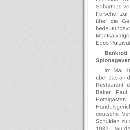
Sabarthes ver
Forscher zur
über die Ges
bedeutungsv
Montsalvatg
Epos Parzival 
Bankrot
Spionagever
Im Mai 19
über das an d
Restaurant d
Baker, Pau
Hotelgästen
Handelsgerich
deutsche Ver
Schulden zu 
1932 wurde