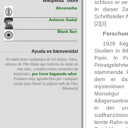
Wikipedia" more
schloss er sei
Ahnenerbe
In dieser Z
Schriftstelle
Antonio Gadal
[2][3]
Black Sun
Forschun
1928 fol
Studien in B
Ayuda es bienvenida!
Paris. In P
Si usted tiene cualquiera de los textos, fotos,
Privatgele
enlaces de Otto Rahn que todavía no están en
este sitio, o traducciones existentes de
stammende Po
materiales,
por favor háganoslo saber
.
dem er dar
Estamos muy agradecidos por cualquier
ayuda para llenar la página web de Otto
mysteriöse
Memorial
Monségur 
Albigenserkr
in der un
südfranzösi
lernte Rahn s