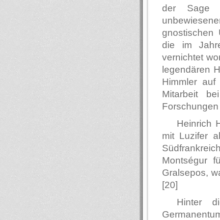
der Sage 
unbewiesene
gnostischen 
die im Jahre
vernichtet wo
legendären H
Himmler auf 
Mitarbeit b
Forschungen a
Heinrich 
mit Luzifer a
Südfrankreic
Montségur f
Gralsepos, wa
[20]
Hinter 
Germanentum 