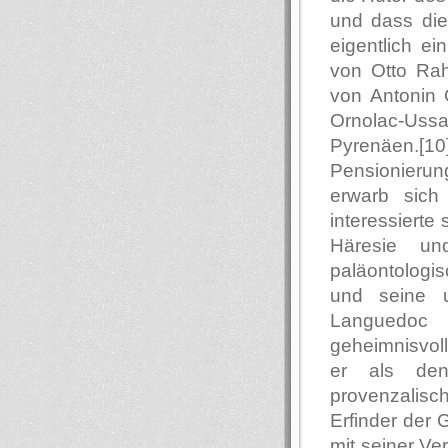
und dass die 
eigentlich e
von Otto Rah
von Antonin 
Ornolac-Ussa
Pyrenäen.[10
Pensionieru
erwarb sich
interessierte 
Häresie un
paläontologi
und seine u
Languedoc 
geheimnisvol
er als den
provenzalis
Erfinder der 
mit seiner Ve