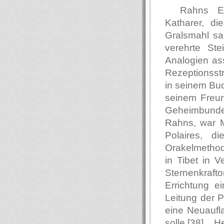
Rahns Er
Katharer, di
Gralsmahl sa
verehrte Ste
Analogien ass
Rezeptionsstr
in seinem Bu
seinem Freun
Geheimbundes
Rahns, war M
Polaires, di
Orakelmethod
in Tibet in 
Sternenkraft
Errichtung e
Leitung der P
eine Neuaufl
solle.[38]