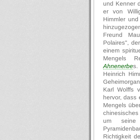
und Kenner d
er von Will
Himmler und 
hinzugezoge
Freund Mau
Polaires", de
einem spirit
Mengels Re
Ahnenerbe
s.
Heinrich Him
Geheimorgani
Karl Wolffs 
hervor, dass
Mengels über 
chinesisches 
um seine 
Pyramidenba
Richtigkeit 