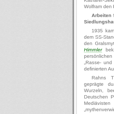
Katharer-Sekt
Wolfram den P
Arbeiten 
Siedlungsha
1935 kam
dem SS-Standa
den Gralsmyth
Himmler
beka
persönlichen 
„Rasse- und
definierten A
Rahns T
geprägte du
Wurzeln, be
Deutschen Po
Mediävisten
„mythenverwir