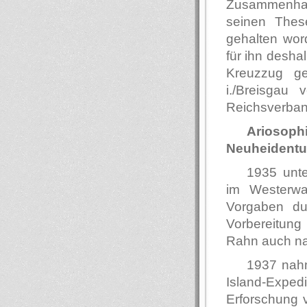
Zusammenhang
seinen Thes
gehalten wor
für ihn desha
Kreuzzug g
i./Breisgau 
Reichsverband
Arioso
Neuheident
1935 unt
im Westerwa
Vorgaben dur
Vorbereitun
Rahn auch nac
1937 nahm
Island-Exped
Erforschung 