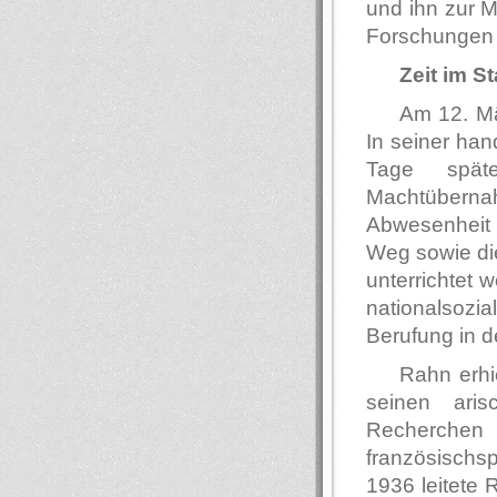
und ihn zur M
Forschungen 
Zeit im S
Am 12. M
In seiner han
Tage spät
Machtüberna
Abwesenheit
Weg sowie die
unterrichtet 
nationalsozi
Berufung in d
Rahn erhi
seinen ari
Recherchen ü
französischs
1936 leitete