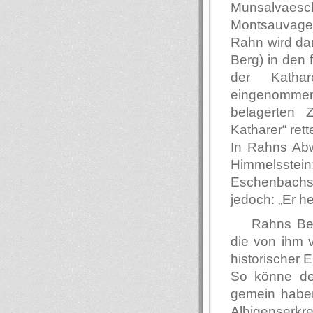
Munsalvaesc
Montsauvage,
Rahn wird dar
Berg) in den 
der Kathar
eingenommen
belagerten 
Katharer“ ret
In Rahns Abw
Himmelsstein
Eschenbachs 
jedoch: „Er hei
Rahns Bew
die von ihm 
historischer E
So könne der
gemein haben
Albigenser