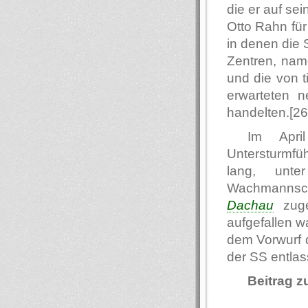
die er auf se
Otto Rahn fü
in denen die 
Zentren, nam
und die von 
erwarteten n
handelten.[26
Im Apri
Untersturmf
lang, unt
Wachmanns
Dachau
zuge
aufgefallen w
dem Vorwurf 
der SS entlas
Beitrag 