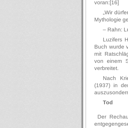
voran:[16]
„Wir dürfe
Mythologie ger
– Rahn: Lu
Luzifers 
Buch wurde v
mit Ratschlä
von einem S
verbreitet.
Nach Kri
(1937) in de
auszusondernd
Tod
Der Rechaue
entgegengeset