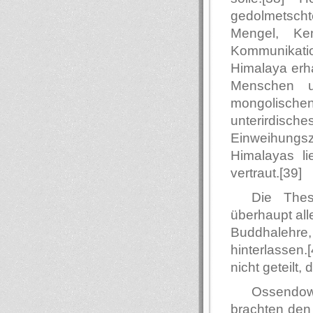
gedolmetscht
Mengel, Ke
Kommunikat
Himalaya erha
Menschen u
mongolischen 
unterirdi
Einweihungsz
Himalayas li
vertraut.[39]
Die The
überhaupt all
Buddhalehr
hinterlassen
nicht geteilt,
Ossendo
brachten den