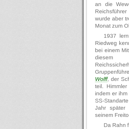
an die Wewe
Reichsführer
wurde aber tr
Monat zum Ob
1937 ler
Riedweg kenn
bei einem Mit
diesem 
Reichssiche
Gruppenführe
Wolff
, der Sc
teil. Himmle
indem er ihm 
SS-Standart
Jahr später 
seinem Freito
Da Rahn f