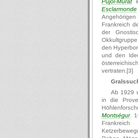
Pujol-Murat
k
Esclarmonde
Angehörigen
Frankreich de
der Gnostis
Okkultgrupp
den Hyperbor
und den Idee
österreichi
vertraten.[3]
Gralssuc
Ab 1929 
in die Prov
Höhlenforsch
Montségur
. 
Frankreich
Ketzerbewegu