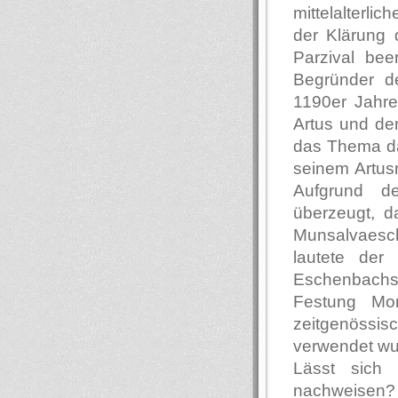
mittelalterlic
der Klärung
Parzival bee
Begründer de
1190er Jahr
Artus und de
das Thema da
seinem Artusr
Aufgrund d
überzeugt, d
Munsalvaesc
lautete de
Eschenbachs
Festung Mo
zeitgenössis
verwendet wu
Lässt sich 
nachweisen?