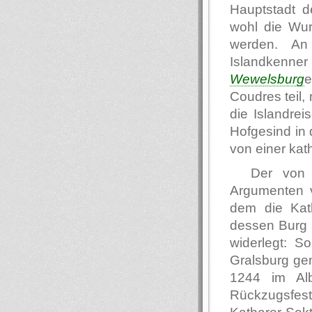
Hauptstadt d
wohl die Wu
werden. An
Islandkenn
Wewelsburg
e
Coudres teil,
die Islandrei
Hofgesind in
von einer kat
Der von 
Argumenten v
dem die Kat
dessen Burg a
widerlegt: S
Gralsburg ge
1244 im Albi
Rückzugsfest