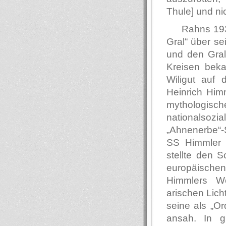
Thule] und ni
Rahns 193
Gral“ über s
und den Gral
Kreisen beka
Wiligut auf 
Heinrich Himm
mythologis
nationalsozi
„Ahnenerbe“-
SS Himmler 
stellte den 
europäischen
Himmlers We
arischen Lich
seine als „Or
ansah. In g