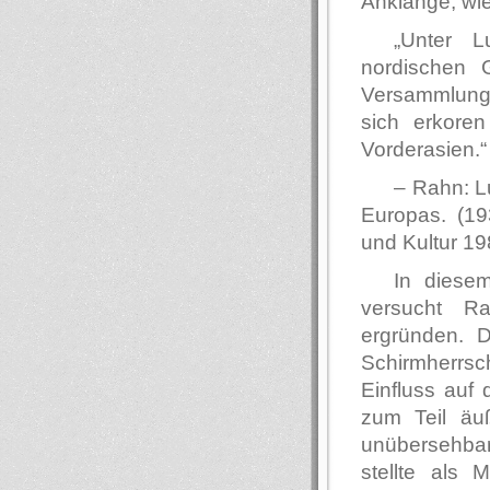
Anklänge, wie
„Unter L
nordischen 
Versammlung i
sich erkoren
Vorderasien.“
– Rahn: L
Europas. (19
und Kultur 19
In diese
versucht Ra
ergründen. D
Schirmherrsc
Einfluss auf 
zum Teil äuß
unübersehbar
stellte als