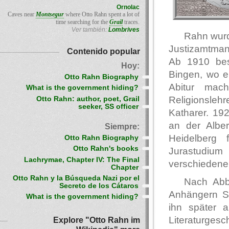
Ornolac
Caves near
Montsegur
where Otto Rahn spent a lot of
time searching for the
Grail
traces.
Ver también:
Lombrives
Rahn wurd
Justizamtman
Contenido popular
Ab 1910 bes
Hoy:
Bingen, wo e
Otto Rahn Biography
Abitur mac
What is the government hiding?
Religionslehr
Otto Rahn: author, poet, Grail
seeker, SS officer
Katharer. 19
an der Alber
Siempre:
Heidelberg 
Otto Rahn Biography
Otto Rahn's books
Jurastudium
Lachrymae, Chapter IV: The Final
verschiedene
Chapter
Otto Rahn y la Búsqueda Nazi por el
Nach Abb
Secreto de los Cátaros
Anhängern St
What is the government hiding?
ihn später a
Literaturges
Explore "Otto Rahn im