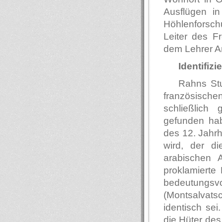
Ausflügen i
Höhlenforsch
Leiter des F
dem Lehrer An
Identifiz
Rahns St
französische
schließlich
gefunden hab
des 12. Jahrh
wird, der d
arabischen 
proklamierte
bedeutungsvo
(Montsalvat
identisch sei
die Hüter des