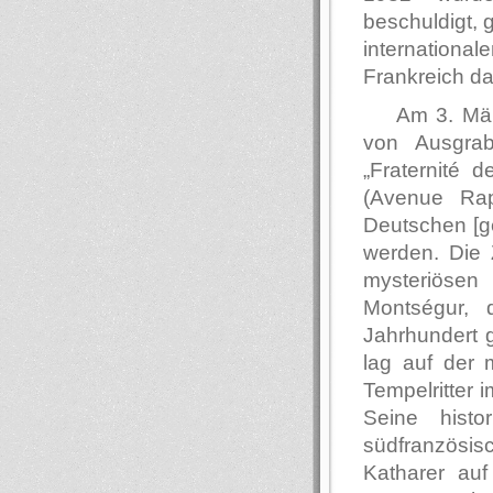
beschuldigt, 
international
Frankreich dar
Am 3. Mär
von Ausgrab
„Fraternité d
(Avenue Ra
Deutschen [ge
werden. Die 
mysteriösen
Montségur, 
Jahrhundert 
lag auf der m
Tempelritter
Seine histo
südfranzösis
Katharer auf