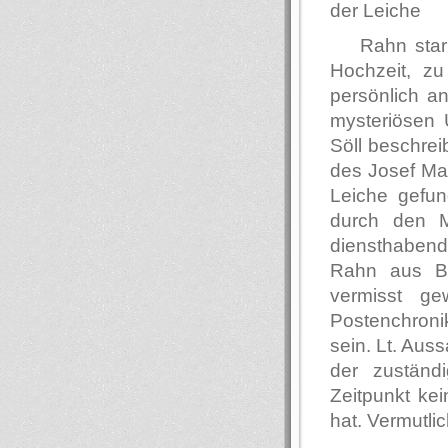
der Leiche
Rahn star
Hochzeit, zu
persönlich an
mysteriösen 
Söll beschrei
des Josef Ma
Leiche gefu
durch den M
diensthabend
Rahn aus Ber
vermisst g
Postenchronik
sein. Lt. Aus
der zuständ
Zeitpunkt ke
hat. Vermutli