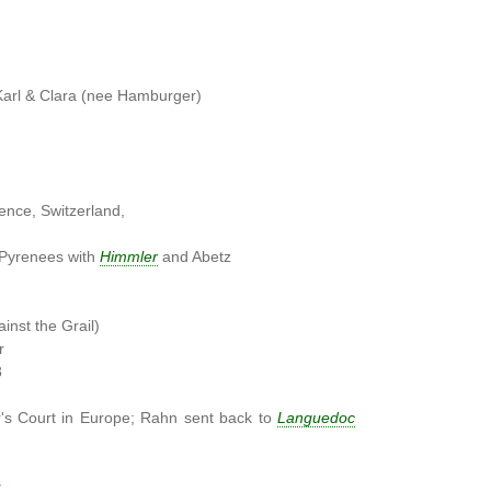
Karl & Clara (nee Hamburger)
ence, Switzerland,
 Pyrenees with
Himmler
and Abetz
n
inst the Grail)
r
8
r's Court in Europe; Rahn sent back to
Languedoc
u