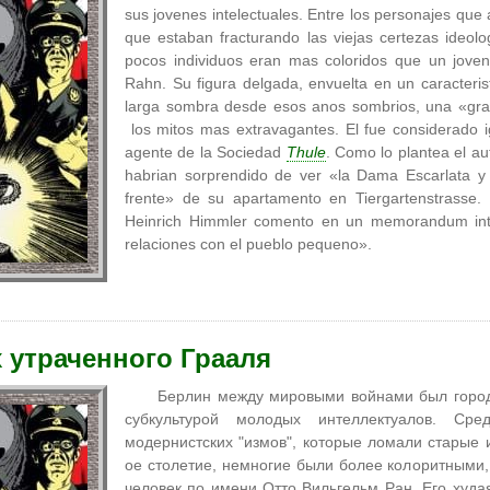
sus jovenes intelectuales. Entre los personajes qu
que estaban fracturando las viejas certezas ideolo
pocos individuos eran mas coloridos que un joven
Rahn. Su figura delgada, envuelta en un caracteris
larga sombra desde esos anos sombrios, una «gran
los mitos mas extravagantes. El fue considerado i
agente de la Sociedad
Thule
. Como lo plantea el au
habrian sorprendido de ver «la Dama Escarlata y 
frente» de su apartamento en Tiergartenstrass
Heinrich Himmler comento en un memorandum int
relaciones con el pueblo pequeno».
 утраченного Грааля
Берлин между мировыми войнами был город
субкультурой молодых интеллектуалов. Ср
модернистских "измов", которые ломали старые 
ое столетие, немногие были более колоритными,
человек по имени Отто Вильгельм Ран. Его худа