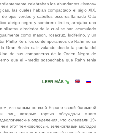
e ardientemente celebraban los abundantes «ismos»
gicas, las cuales habian compactado el siglo XIX,
 de ojos verdes y cabellos oscuros llamado Otto
tico abrigo negro y sombrero tiroles, arrojaba una
 silueta» alrededor de la cual se han acumulado
gualmente como mason, rosacruz, luciferino, y un
tor Phillip Kerr, los contemporaneos de Rahn no se
la Gran Bestia salir volando desde la puerta del
e. Uno de sus companeros de la Orden Negra de
erno que el «medio sospechaba que Rahn tenia
LEER MÁS
ом, известным по всей Европе своей богемной
еди лиц, которые горячо обсуждали много
идеологические определения, что склеивали 19-
 чем этот темноволосый, зеленоглазый молодой
я фигура, одетая в характерный черный плащ и