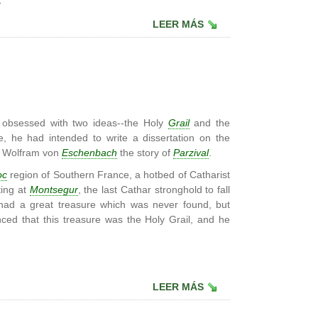
LEER MÁS
obsessed with two ideas--the Holy
Grail
and the
e, he had intended to write a dissertation on the
e Wolfram von
Eschenbach
the story of
Parzival
.
oc
region of Southern France, a hotbed of Catharist
ting at
Montsegur
, the last Cathar stronghold to fall
s had a great treasure which was never found, but
ed that this treasure was the Holy Grail, and he
LEER MÁS