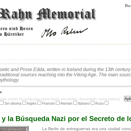
Bus
etic and Prose Edda, written in Iceland during the 13th century 
 traditional sources reaching into the Viking Age. The main sourc
ythology.
je
guage (under No language option there are photos, documents, some videos)
Sin idioma
Inglés
Francés
Alemán
Italiano
Ruso
y la Búsqueda Nazi por el Secreto de l
La Berlin de entreguerras era una ciudad cono