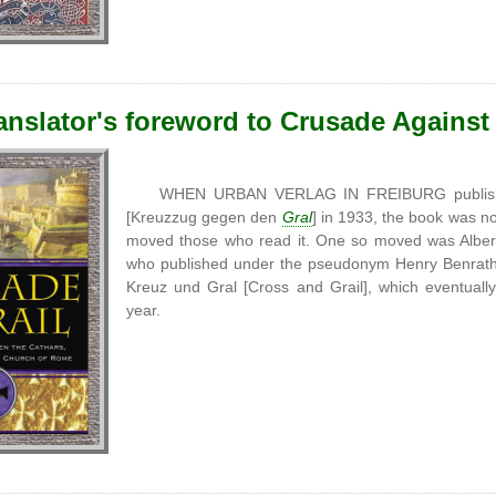
anslator's foreword to Crusade Against 
WHEN URBAN VERLAG IN FREIBURG published t
[Kreuzzug gegen den
Gral
] in 1933, the book was no
moved those who read it. One so moved was Albert
who published under the pseudonym Henry Benrath. 
Kreuz und Gral [Cross and Grail], which eventually
year.