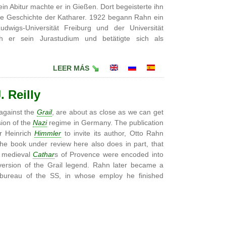
in Abitur machte er in Gießen. Dort begeisterte ihn
 die Geschichte der Katharer. 1922 begann Rahn ein
dwigs-Universität Freiburg und der Universität
ch er sein Jurastudium und betätigte sich als
LEER MÁS
. Reilly
against the
Grail
, are about as close as we can get
sion of the
Nazi
regime in Germany. The publication
r Heinrich
Himmler
to invite its author, Otto Rahn
 the book under review here also does in part, that
e medieval
Cathar
s of Provence were encoded into
 version of the Grail legend. Rahn later became a
 bureau of the SS, in whose employ he finished