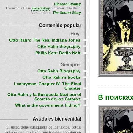
Richard Stanley
The author of The
Secret Glory
film about Otto Rahn.
Ver también:
The Secret Glory
Contenido popular
Hoy:
Otto Rahn: The Real Indiana Jones
Otto Rahn Biography
Philip Kerr: Berlin Noir
Siempre:
Otto Rahn Biography
Otto Rahn's books
Lachrymae, Chapter IV: The Final
Chapter
Otto Rahn y la Búsqueda Nazi por el
В поисках
Secreto de los Cátaros
What is the government hiding?
Ayuda es bienvenida!
Si usted tiene cualquiera de los textos, fotos,
enlaces de Otto Rahn que todavía no están en