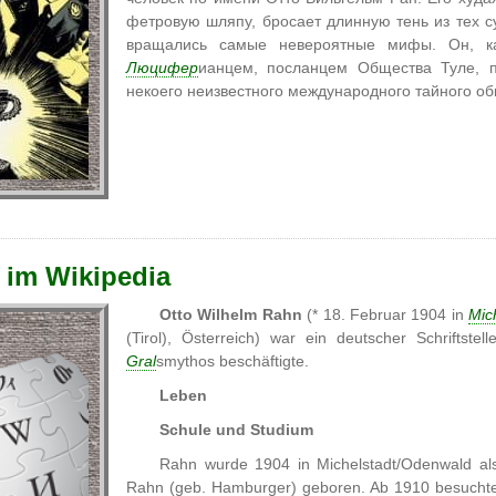
фетровую шляпу, бросает длинную тень из тех сум
вращались самые невероятные мифы. Он, ка
Люцифер
ианцем, посланцем Общества Туле,
некоего неизвестного международного тайного об
 im Wikipedia
Otto Wilhelm Rahn
(* 18. Februar 1904 in
Mic
(Tirol), Österreich) war ein deutscher Schriftste
Gral
smythos beschäftigte.
Leben
Schule und Studium
Rahn wurde 1904 in Michelstadt/Odenwald als
Rahn (geb. Hamburger) geboren. Ab 1910 besuchte