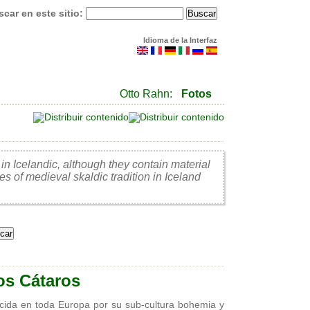
car en este sitio:
Idioma de la Interfaz
Otto Rahn:
Fotos
in Icelandic, although they contain material
es of medieval skaldic tradition in Iceland
os Cátaros
cida en toda Europa por su sub-cultura bohemia y