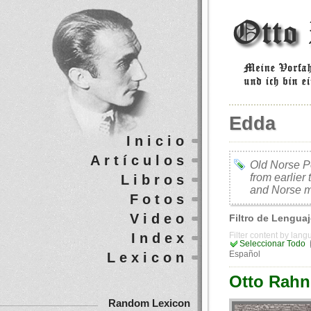
Edda
Inicio
Artículos
Old Norse Po
from earlier
Libros
and Norse m
Fotos
Video
Filtro de Lengua
Index
Filter content by lan
Seleccionar Todo
Lexicon
Español
Otto Rahn 
Random Lexicon