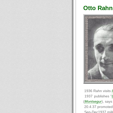
Otto Rahn
1936 Rahn visits
1937 publishes "
(
Montsegur
), says
20.4.37 promoted 
Sep-Dec1937 milit