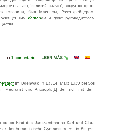
еречных лет, ‘великий силуэт’, вокруг которого
к говорили, был Масоном, Розенкрейцером,
 посвященным
Катар
ом и даже руководителем
щества.
1 comentario
LEER MÁS
helstadt
im Odenwald; † 13./14. März 1939 bei Söll
ller, Mediävist und Ariosoph,[1] der sich mit dem
 erstes Kind des Justizamtmanns Karl und Clara
 er das humanistische Gymnasium erst in Bingen,