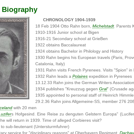
 Biography
CHRONOLOGY 1904-1939
18 Feb 1904 Otto Rahn born,
Michelstadt
. Parents 
1910-1916 Junior school at Bigen
1916-21 Secondary school at GrieBen
1922 obtains Baccalaureat
1924 obtains Bachelor in Philology and History
1930 Rahn begins his European travels (Paris, Prov
Catalonia, Italy)
1931 Rahn visits French Pyrenees. Visits "Spion" in
1932 Rahn leads a
Polaires
expedition in Pyrenees
13.12.33 Rahn joins the German Writers Associatio
1934 publishes "Kreuzzug gegen
Gral
" (Crusade aga
1935 appointed to personal staff of Heinrich Himmle
29.2.36 Rahn joins Allgemeine-SS, member 276 20
Iceland
with 20 men
Luzifer
s Hofgesind. Eine Reise zu denguten Gelstern Europa" (Lucife
 he will return in 1939. Time of alleged Corbieres visit?
to sub-lieutenant (Untersturmfuhrer)
ary service for "disciplinary reasons" at Oberbayern Regiment,
Dacha