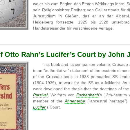
wo er bis zum Beginn des Ersten Weltkriegs lebte. Se
sein Religionslehrer Freiherr von Gall erstmals für
Jurastudium in Gießen, das er an der Albert-Lu
Heidelberg fortsetzte. 1925 bis 1928 unterbra
Handelsreisender für verschiedene Verlage.
f Otto Rahn’s Lucifer’s Court by John J
This book and its companion volume, Crusade 
to an “authoritative” statement of the esoteric dimen
of the Crusade book in 1933 persuaded SS leade
(1904-1939), to work for the SS as a folklorist. As
work developed the thesis that the doctrines of th
Parzival
, Wolfram von
Eschenbach
’s 13th-century
member of the
Ahnenerbe
(“ancestral heritage”)
Lucifer
’s Court.