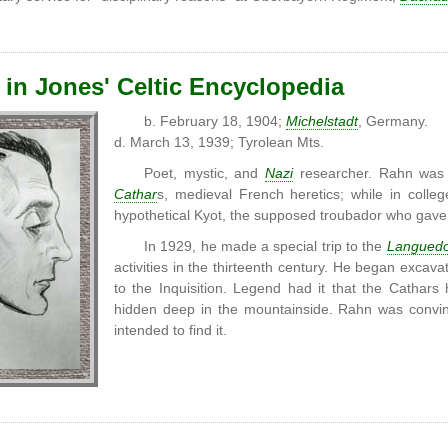
 in Jones' Celtic Encyclopedia
b. February 18, 1904;
Michelstadt
, Germany.
d. March 13, 1939; Tyrolean Mts.
Poet, mystic, and
Nazi
researcher. Rahn was 
Cathar
s, medieval French heretics; while in colleg
hypothetical Kyot, the supposed troubador who gav
In 1929, he made a special trip to the
Langued
activities in the thirteenth century. He began excava
to the Inquisition. Legend had it that the Cathar
hidden deep in the mountainside. Rahn was convinc
intended to find it.