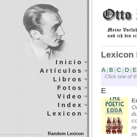
Lexicon 
Inicio
A
B
C
D
E
Artículos
|
|
|
|
Click one of t
Libros
Fotos
E
Video
E
Index
Ol
Lexicon
du
co
re
me
Random Lexicon