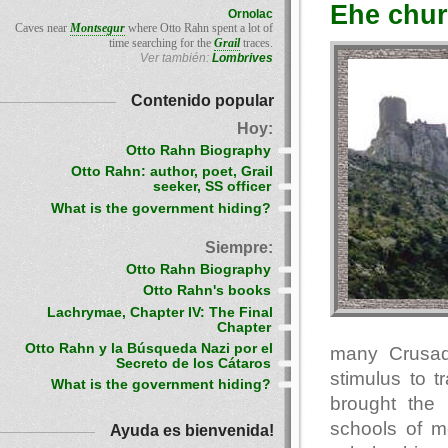
Еhe chur
Ornolac
Caves near
Montsegur
where Otto Rahn spent a lot of
time searching for the
Grail
traces.
Ver también:
Lombrives
Contenido popular
Hoy:
Otto Rahn Biography
Otto Rahn: author, poet, Grail
seeker, SS officer
What is the government hiding?
Siempre:
Otto Rahn Biography
Otto Rahn's books
Lachrymae, Chapter IV: The Final
Chapter
Otto Rahn y la Búsqueda Nazi por el
many Crusad
Secreto de los Cátaros
stimulus to 
What is the government hiding?
brought the 
schools of m
Ayuda es bienvenida!