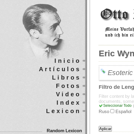
Eric Wy
Inicio
Artículos
Esoteric 
Libros
Fotos
Filtro de Len
Video
Filter content by 
documents, some
Index
Seleccionar Todo
Lexicon
Ruso
Español
Random Lexicon