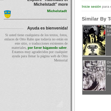
Michelstadt" more
Inicie sesión
para 
Michelstadt
Similar By 
Ra
Ayuda es bienvenida!
Lo
(En
Si usted tiene cualquiera de los textos, fotos,
enlaces de Otto Rahn que todavía no están en
este sitio, o traducciones existentes de
materiales,
por favor háganoslo saber
.
Estamos muy agradecidos por cualquier
ayuda para llenar la página web de Otto
Memorial
От
по
Гр
(Ру