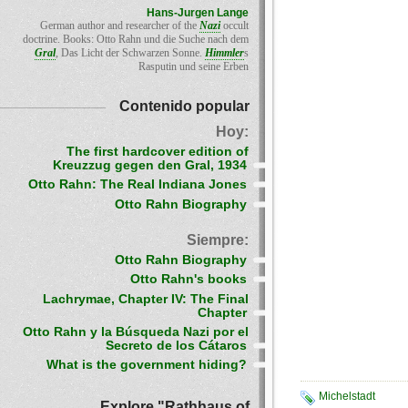
Hans-Jurgen Lange
German author and researcher of the
Nazi
occult
doctrine. Books: Otto Rahn und die Suche nach dem
Gral
, Das Licht der Schwarzen Sonne.
Himmler
s
Rasputin und seine Erben
Contenido popular
Hoy:
The first hardcover edition of
Kreuzzug gegen den Gral, 1934
Otto Rahn: The Real Indiana Jones
Otto Rahn Biography
Siempre:
Otto Rahn Biography
Otto Rahn's books
Lachrymae, Chapter IV: The Final
Chapter
Otto Rahn y la Búsqueda Nazi por el
Secreto de los Cátaros
What is the government hiding?
Michelstadt
Explore "Rathhaus of