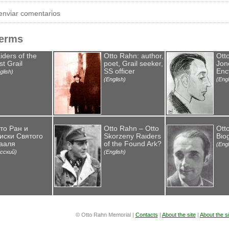
enviar comentarios
Terms
iders of the
Otto Rahn: author,
Ott
st Grail
poet, Grail seeker,
Jone
SS officer
Enc
glish)
(English)
(Engl
то Ран и
Otto Rahn – Otto
Ott
иски Святого
Skorzeny Raiders
Bio
ааля
of the Found Ark?
(Engl
сский)
(English)
© Otto Rahn Memorial |
Contacts
|
About the site
|
About the s