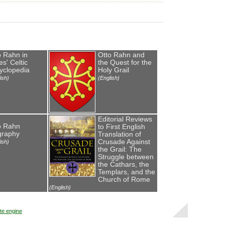
o Rahn in
Otto Rahn and
s' Celtic
the Quest for the
yclopedia
Holy Grail
ish)
(English)
Editorial Reviews
o Rahn
to First English
graphy
Translation of
Crusade Against
ish)
the Grail: The
Struggle between
the Cathars, the
Templars, and the
Church of Rome
(English)
ite engine