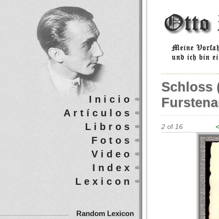
Schloss 
Inicio
Fursten
Artículos
Libros
2
of
16
<
Fotos
Video
Index
Lexicon
Random Lexicon