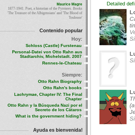
Detailed def
Maurice Magre
1877-1941. Poet, a historian of the Pyrenees. Books
L
'The Treasure of the Albigensians' and 'The Blood of
Toulouse'
C
ti
Contenido popular
V
S
Hoy:
Schloss (Castle) Furstenau
Personal-Datei von Otto Rahn aus
L
Stadtarchiv, Michelstadt. 2007
Si
Rennes-le-Chateau
Siempre:
Otto Rahn Biography
Otto Rahn's books
L
Lachrymae, Chapter IV: The Final
Th
Chapter
(a
Otto Rahn y la Búsqueda Nazi por el
Secreto de los Cátaros
J
What is the government hiding?
S
Ayuda es bienvenida!