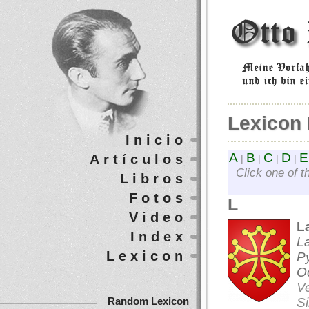
Lexicon 
Inicio
A
B
C
D
E
Artículos
|
|
|
|
Click one of t
Libros
Fotos
L
Video
L
Index
La
Lexicon
Py
Oc
V
S
Random Lexicon