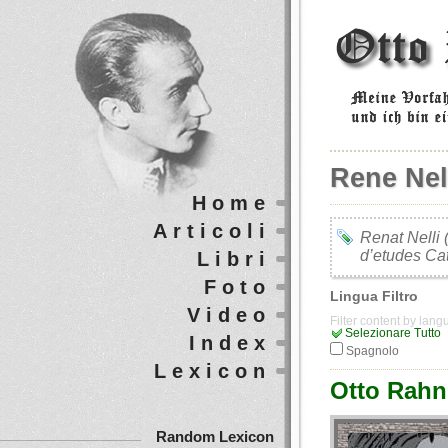
Rene Nel
Home
Articoli
Renat Nelli 
d’etudes Cat
Libri
Foto
Lingua Filtro
Video
Filter content by lan
Selezionare Tutto
Index
Spagnolo
Lexicon
Otto Rahn 
Random Lexicon