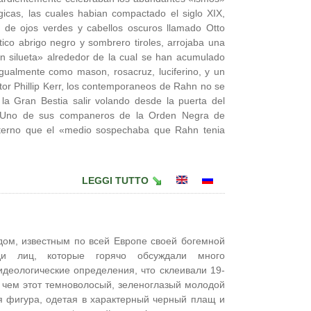
gicas, las cuales habian compactado el siglo XIX,
 de ojos verdes y cabellos oscuros llamado Otto
tico abrigo negro y sombrero tiroles, arrojaba una
 silueta» alrededor de la cual se han acumulado
gualmente como mason, rosacruz, luciferino, y un
tor Phillip Kerr, los contemporaneos de Rahn no se
la Gran Bestia salir volando desde la puerta del
e. Uno de sus companeros de la Orden Negra de
rno que el «medio sospechaba que Rahn tenia
LEGGI TUTTO
ом, известным по всей Европе своей богемной
еди лиц, которые горячо обсуждали много
идеологические определения, что склеивали 19-
 чем этот темноволосый, зеленоглазый молодой
я фигура, одетая в характерный черный плащ и