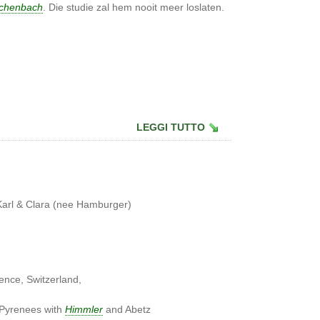
chenbach
. Die studie zal hem nooit meer loslaten.
LEGGI TUTTO
Karl & Clara (nee Hamburger)
ence, Switzerland,
 Pyrenees with
Himmler
and Abetz