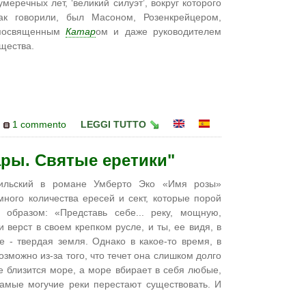
еречных лет, ‘великий силуэт’, вокруг которого
к говорили, был Масоном, Розенкрейцером,
 посвященным
Катар
ом и даже руководителем
щества.
1 commento
LEGGI TUTTO
ары. Святые еретики"
вильский в романе Умберто Эко «Имя розы»
ного количества ересей и сект, которые порой
 образом: «Представь себе... реку, мощную,
 верст в своем крепком русле, и ты, ее видя, в
де - твердая земля. Однако в какое-то время, в
озможно из-за того, что течет она слишком долго
же близится море, а море вбирает в себя любые,
амые могучие реки перестают существовать. И