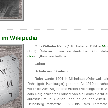
 im Wikipedia
Otto Wilhelm Rahn
(* 18. Februar 1904 in
Mic
(Tirol), Österreich) war ein deutscher Schriftste
Gral
smythos beschäftigte.
Leben
Schule und Studium
Rahn wurde 1904 in Michelstadt/Odenwald als
Rahn (geb. Hamburger) geboren. Ab 1910 besuchte
wo er bis zum Beginn des Ersten Weltkriegs lebte. Se
sein Religionslehrer Freiherr von Gall erstmals für
Jurastudium in Gießen, das er an der Albert-Lu
Heidelberg fortsetzte. 1925 bis 1928 unterbra