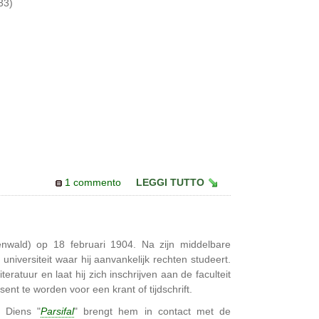
33)
1 commento
LEGGI TUTTO
wald) op 18 februari 1904. Na zijn middelbare
 universiteit waar hij aanvankelijk rechten studeert.
teratuur en laat hij zich inschrijven aan de faculteit
nsent te worden voor een krant of tijdschrift.
. Diens "
Parsifal
" brengt hem in contact met de