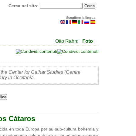
Cerca nel sito:
Scegliere la lingua
Otto Rahn:
Foto
 the Center for Cathar Studies (Centre
ury in Occitania.
os Cátaros
cida en toda Europa por su sub-cultura bohemia y
e ardientemente celebraban los abundantes «ismos»