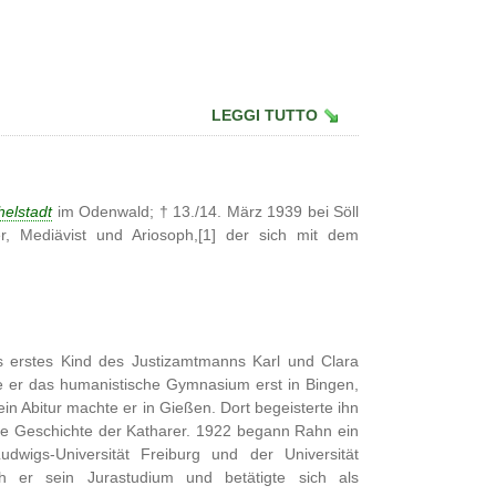
LEGGI TUTTO
helstadt
im Odenwald; † 13./14. März 1939 bei Söll
ller, Mediävist und Ariosoph,[1] der sich mit dem
 erstes Kind des Justizamtmanns Karl und Clara
 er das humanistische Gymnasium erst in Bingen,
in Abitur machte er in Gießen. Dort begeisterte ihn
 die Geschichte der Katharer. 1922 begann Rahn ein
dwigs-Universität Freiburg und der Universität
ch er sein Jurastudium und betätigte sich als