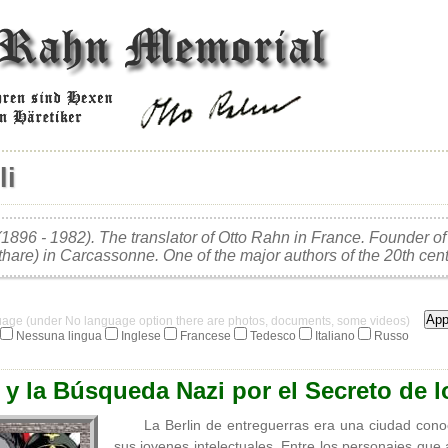
li
(1896 - 1982). The translator of Otto Rahn in France. Founder of
hare) in Carcassonne. One of the major authors of the 20th cent
guage (under No language option there are photos, documents, some videos)
Nessuna lingua
Inglese
Francese
Tedesco
Italiano
Russo
y la Búsqueda Nazi por el Secreto de l
La Berlin de entreguerras era una ciudad cono
sus jovenes intelectuales. Entre los personajes qu