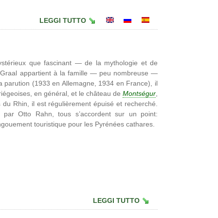
LEGGI TUTTO
térieux que fascinant — de la mythologie et de
le Graal appartient à la famille — peu nombreuse —
a parution (1933 en Allemagne, 1934 en France), il
riégeoises, en général, et le château de
Montségur
,
 du Rhin, il est régulièrement épuisé et recherché.
 par Otto Rahn, tous s’accordent sur un point:
engouement touristique pour les Pyrénées cathares.
LEGGI TUTTO