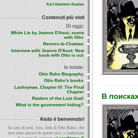
Karl Hammer-Kaatee
Contenuti più visti
Di oggi:
White Lie by Jeanne D'Aout, scene
with Otto
Rennes-le-Chateau
Interview with Jeanne D'Aout: New
book with Otto is out
In totale:
Otto Rahn Biography
Otto Rahn's books
Lachrymae, Chapter IV: The Final
Chapter
В поисках
Raiders of the Lost Grail
What is the government hiding?
Aiuto è benvenuto!
In caso di testi, foto, link di Otto Rahn, che
non sono ancora in questo sito, o traduzioni