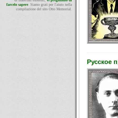
di materiali esistenti,
vi preghiamo di
farcelo sapere
. Siamo grati per l'aiuto nella
compilazione del sito Otto Memorial.
Русское п