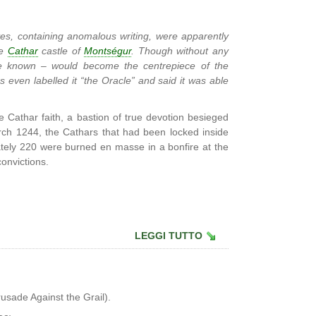
aves, containing anomalous writing, were apparently
he
Cathar
castle of
Montségur
. Though without any
me known – would become the centrepiece of the
 even labelled it “the Oracle” and said it was able
e Cathar faith, a bastion of true devotion besieged
arch 1244, the Cathars that had been locked inside
ately 220 were burned en masse in a bonfire at the
onvictions.
LEGGI TUTTO
usade A
gainst the Grail).