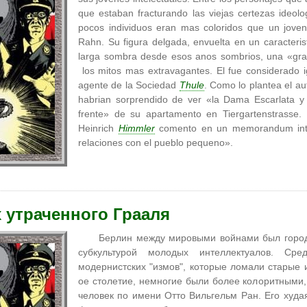
que estaban fracturando las viejas certezas ideolo
pocos individuos eran mas coloridos que un joven
Rahn. Su figura delgada, envuelta en un caracteris
larga sombra desde esos anos sombrios, una «gran
los mitos mas extravagantes. El fue considerado i
agente de la Sociedad
Thule
. Como lo plantea el au
habrian sorprendido de ver «la Dama Escarlata y 
frente» de su apartamento en Tiergartenstrass
Heinrich
Himmler
comento en un memorandum inte
relaciones con el pueblo pequeno».
 утраченного Грааля
Берлин между мировыми войнами был город
субкультурой молодых интеллектуалов. Ср
модернистских "измов", которые ломали старые 
ое столетие, немногие были более колоритными,
человек по имени Отто Вильгельм Ран. Его худа