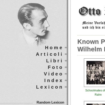
Known Ph
Home
Wilhelm
Articoli
Libri
Foto
Video
Index
Lexicon
Schoolmates of
Rahn
Random Lexicon