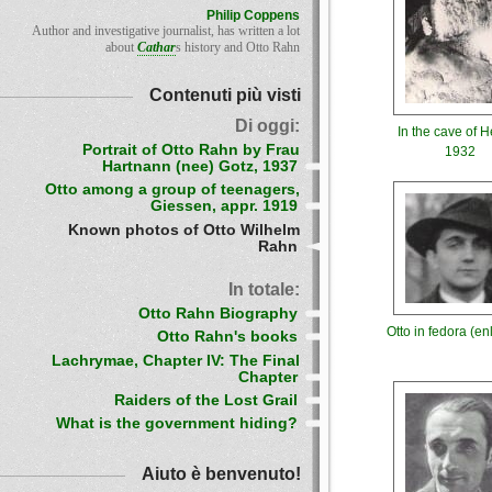
Philip Coppens
Author and investigative journalist, has written a lot
about
Cathar
s history and Otto Rahn
Contenuti più visti
Di oggi:
In the cave of H
Portrait of Otto Rahn by Frau
1932
Hartnann (nee) Gotz, 1937
Otto among a group of teenagers,
Giessen, appr. 1919
Known photos of Otto Wilhelm
Rahn
In totale:
Otto Rahn Biography
Otto in fedora (e
Otto Rahn's books
Lachrymae, Chapter IV: The Final
Chapter
Raiders of the Lost Grail
What is the government hiding?
Aiuto è benvenuto!