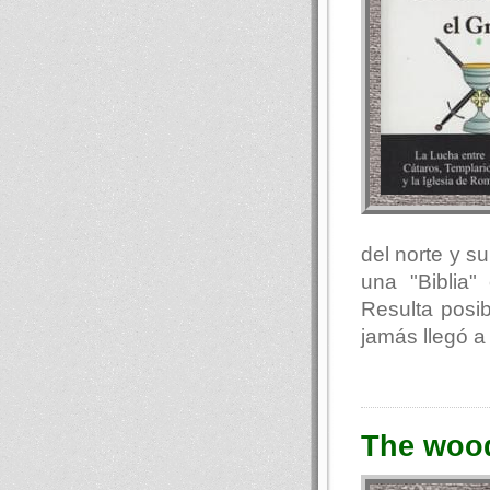
del norte y s
una "Biblia"
Resulta posib
jamás llegó a
The woo