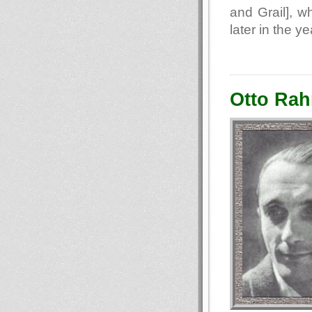
and Grail], w
later in the ye
Otto Rah