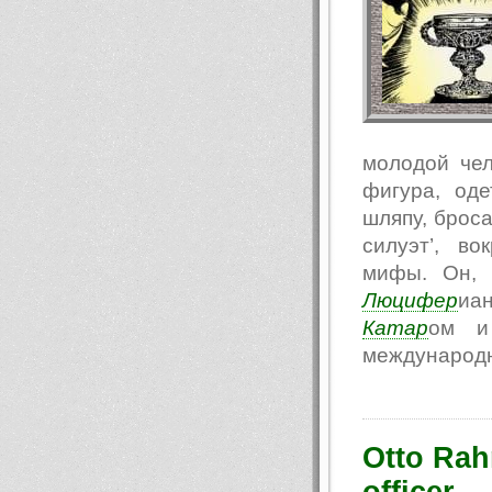
молодой чел
фигура, од
шляпу, броса
силуэт’, в
мифы. Он, 
Люцифер
иа
Катар
ом и 
международн
Otto Rahn
officer