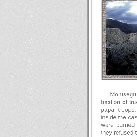
Montségur 
bastion of tr
papal troops
inside the ca
were burned 
they refused 