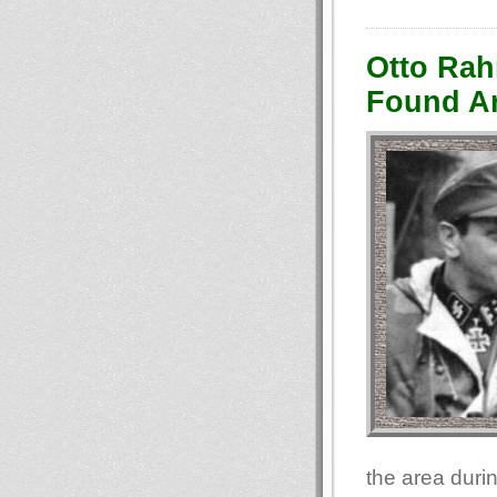
Otto Rah
Found A
the area duri