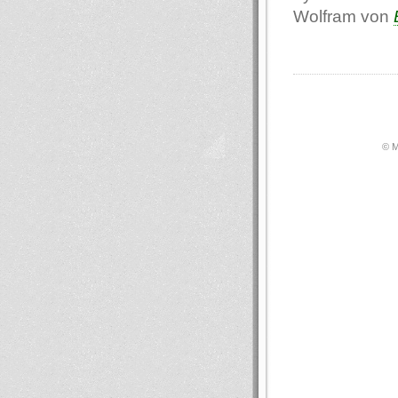
Wolfram von
© М