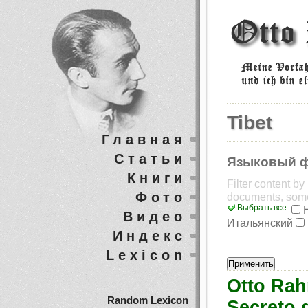
Tibet
Главная
Статьи
Языковый 
Книги
Filter content b
Фото
documents, som
Выбрать все
Видео
Итальянский
Индекс
Lexicon
Otto Rah
Random Lexicon
Secreto 