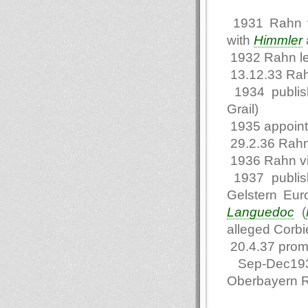
1931 Rahn vi
with
Himmler
1932 Rahn l
13.12.33 Rah
1934 publi
Grail)
1935 appointe
29.2.36 Rahn
1936 Rahn vi
1937 publis
Gelstern Eur
Languedoc
(
alleged Corbie
20.4.37 promo
Sep-Dec1937 
Oberbayern 