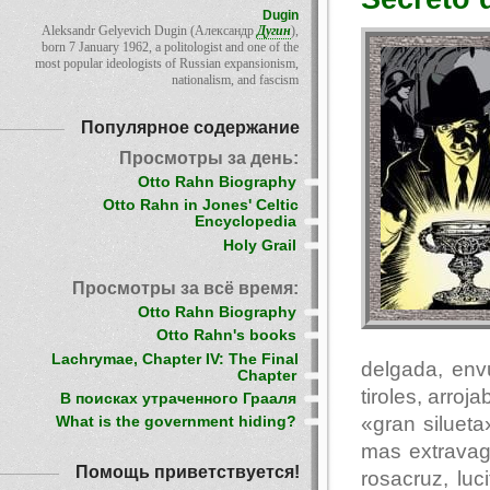
Dugin
Aleksandr Gelyevich Dugin (Александр
Дугин
),
born 7 January 1962, a politologist and one of the
most popular ideologists of Russian expansionism,
nationalism, and fascism
Популярное содержание
Просмотры за день:
Otto Rahn Biography
Otto Rahn in Jones' Celtic
Encyclopedia
Holy Grail
Просмотры за всё время:
Otto Rahn Biography
Otto Rahn's books
Lachrymae, Chapter IV: The Final
delgada, env
Chapter
tiroles, arro
В поисках утраченного Грааля
«gran siluet
What is the government hiding?
mas extravag
Помощь приветствуется!
rosacruz, luc