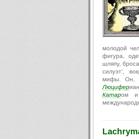
молодой чел
фигура, од
шляпу, броса
силуэт’, в
мифы. Он, 
Люцифер
иа
Катар
ом и 
международн
Lachryma