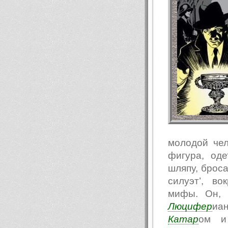
молодой чел
фигура, од
шляпу, броса
силуэт’, в
мифы. Он, 
Люцифер
иа
Катар
ом и 