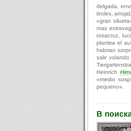
delgada, env
tiroles, arro
«gran siluet
mas extravag
rosacruz, luc
plantea el au
habrian sorp
salir voland
Tiergartenst
Heinrich
Him
«medio sosp
pequeno».
В поиск