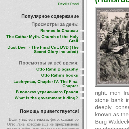
Devil's Pond
Популярное содержание
Просмотры за день:
Rennes-le-Chateau
The Cathar Myth: Church of the Holy
Grail
Dust Devil - The Final Cut, DVD (The
Secret Glory included)
Просмотры за всё время:
Otto Rahn Biography
Otto Rahn's books
Lachrymae, Chapter IV: The Final
Chapter
right, mon f
В поисках утраченного Грааля
What is the government hiding?
stone bank in
deeply cons
Помощь приветствуется!
known as the 
Если у вас есть тексты, фото, ссылки об
Burg Waldeck 
Отто Ране, которые еще не представлены
no photograph