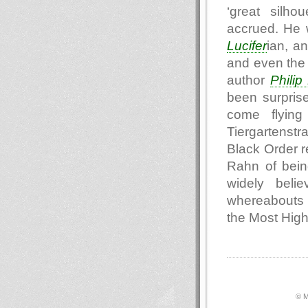
‘great silho
accrued. He 
Lucifer
ian, a
and even the 
author
Philip
been surpris
come flying
Tiergartenst
Black Order r
Rahn of being
widely beli
whereabouts o
the Most Hig
© М