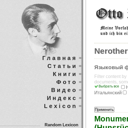
Nerothe
Главная
Статьи
Языковый 
Книги
Filter content b
Фото
documents, som
Выбрать все
Видео
Итальянский
Индекс
Lexicon
Monument
Random Lexicon
(Hunsrüc