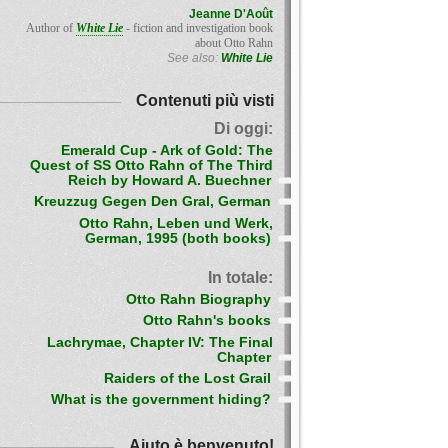
Jeanne D'Août
Author of
White Lie
- fiction and investigation book
about Otto Rahn
See also:
White Lie
Contenuti più visti
Di oggi:
Emerald Cup - Ark of Gold: The
Quest of SS Otto Rahn of The Third
Reich by Howard A. Buechner
Kreuzzug Gegen Den Gral, German
Otto Rahn, Leben und Werk,
German, 1995 (both books)
In totale:
Otto Rahn Biography
Otto Rahn's books
Lachrymae, Chapter IV: The Final
Chapter
Raiders of the Lost Grail
What is the government hiding?
Aiuto è benvenuto!