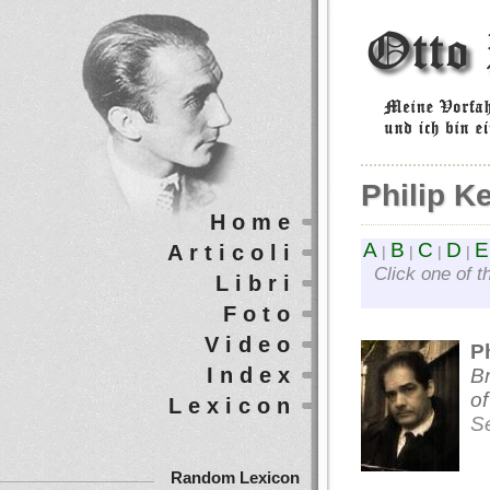
Philip Ke
Home
A
B
C
D
E
Articoli
|
|
|
|
Click one of t
Libri
Foto
Video
Ph
Index
Br
of
Lexicon
S
Random Lexicon