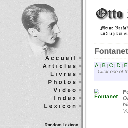
Fontanet
Accueil
A
B
C
D
E
Articles
|
|
|
|
Click one of t
Livres
Photos
Video
F
Index
O
hi
Lexicon
Vo
Random Lexicon