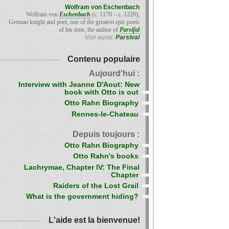
Wolfram von Eschenbach
Wolfram von
Eschenbach
(c. 1170 – c. 1220),
German knight and poet, one of the greatest epic poets
of his time, the author of
Parsifal
Voir aussi:
Parsival
Contenu populaire
Aujourd'hui :
Interview with Jeanne D'Aout: New
book with Otto is out
Otto Rahn Biography
Rennes-le-Chateau
Depuis toujours :
Otto Rahn Biography
Otto Rahn's books
Lachrymae, Chapter IV: The Final
Chapter
Raiders of the Lost Grail
What is the government hiding?
L'aide est la bienvenue!