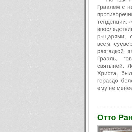
Граалем с н
противоре
тенденции. 
впоследств
рыцарями, 
всем суеве
разгадкой э
Грааль, го
святыней. 
Христа, бы
гораздо бол
ему не менее
Отто Ра