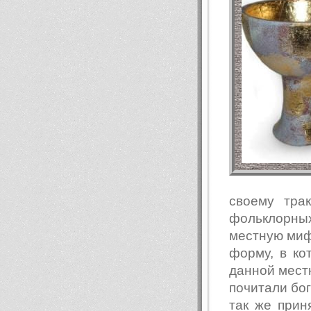
своему тра
фольклорны
местную мифо
форму, в к
данной местн
почитали бо
так же прин