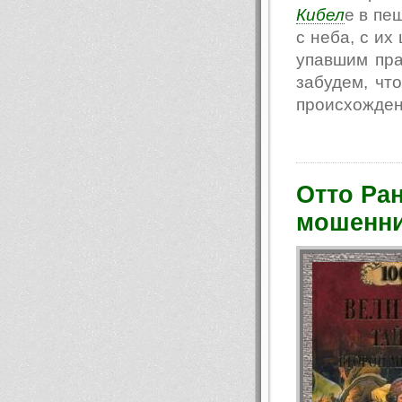
Кибел
е в пе
с неба, с их
упавшим пра
забудем, чт
происхождени
Отто Ран
мошенн