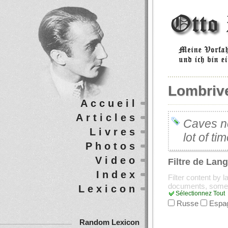
Lombriv
Accueil
Articles
Caves n
Livres
lot of ti
Photos
Video
Filtre de Lan
Index
Filter content by 
documents, some
Lexicon
Sélectionnez Tout
Russe
Espa
Random Lexicon