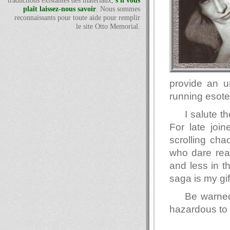
traductions existantes des matériaux,
s'il vous
plaît laissez-nous savoir
. Nous sommes
reconnaissants pour toute aide pour remplir
le site Otto Memorial.
provide an u
running esote
I salute 
For late join
scrolling ch
who dare read
and less in t
saga is my gif
Be warned
hazardous to 