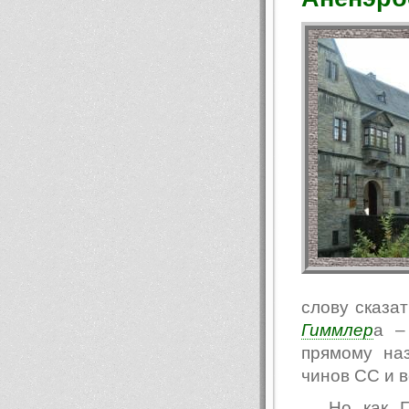
слову сказат
Гиммлер
а –
прямому на
чинов СС и 
Но как Г