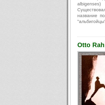
albigenses
Существова
название п
"альбигойцы"
Otto Rah