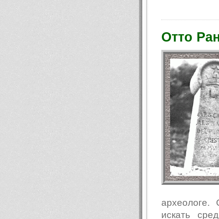
Отто Ра
археологе.
искать сре