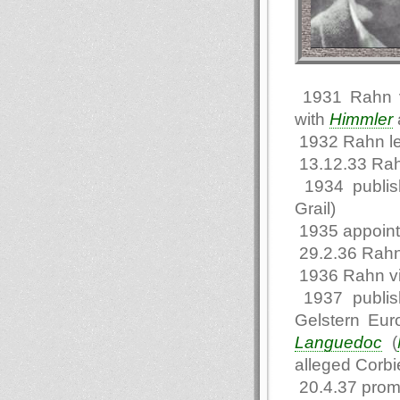
1931 Rahn vi
with
Himmler
1932 Rahn l
13.12.33 Rah
1934 publi
Grail)
1935 appointe
29.2.36 Rahn
1936 Rahn vi
1937 publis
Gelstern Eur
Languedoc
(
alleged Corbie
20.4.37 promo