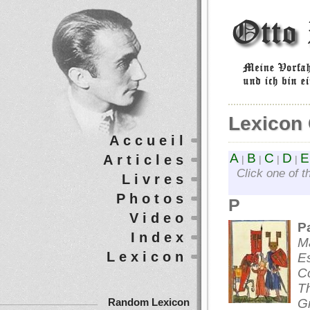
Lexicon
Accueil
A
B
C
D
E
Articles
|
|
|
|
Click one of t
Livres
Photos
P
Video
P
Index
M
Lexicon
E
Co
Th
Gr
Random Lexicon