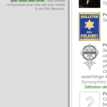
plaît laissez-nous savoir
. Nous sommes
S
reconnaissants pour toute aide pour remplir
le site Otto Memorial.
P
Se
Pr
Se
c
as
of
Ot
searchings i
Synonymes: 
Définition dé
P
Co
be