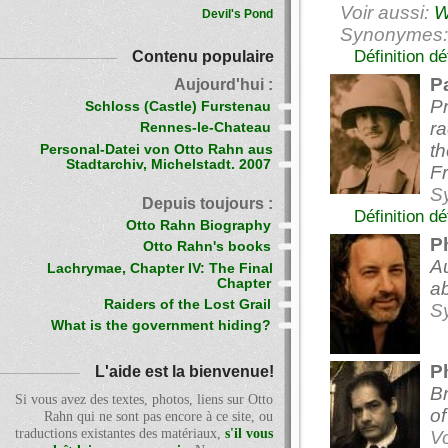
Voir aussi:
W
Devil's Pond
Synonymes: P
Définition dé
Contenu populaire
P
Aujourd'hui :
Pr
Schloss (Castle) Furstenau
ra
Rennes-le-Chateau
th
Personal-Datei von Otto Rahn aus
Stadtarchiv, Michelstadt. 2007
Fr
S
Depuis toujours :
Définition d
Otto Rahn Biography
P
Otto Rahn's books
Au
Lachrymae, Chapter IV: The Final
Chapter
ab
Raiders of the Lost Grail
S
What is the government hiding?
Ph
L'aide est la bienvenue!
Br
Si vous avez des textes, photos, liens sur Otto
of
Rahn qui ne sont pas encore à ce site, ou
traductions existantes des matériaux,
s'il vous
Vo