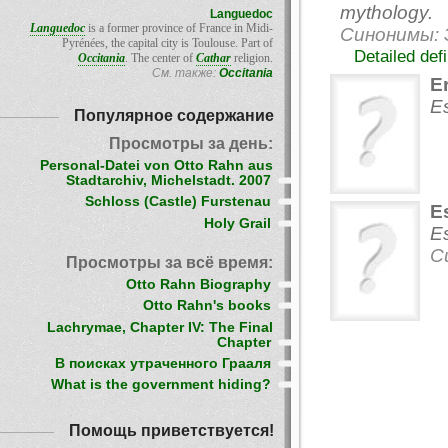
mythology.
Languedoc
Languedoc
is a former province of France in Midi-
Синонимы: 
Pyrénées, the capital city is Toulouse. Part of
Detailed def
Occitania
. The center of
Cathar
religion.
См. также:
Occitania
E
Es
Популярное содержание
Просмотры за день:
Personal-Datei von Otto Rahn aus
Stadtarchiv, Michelstadt. 2007
Schloss (Castle) Furstenau
E
Holy Grail
Es
С
Просмотры за всё время:
Otto Rahn Biography
Otto Rahn's books
Lachrymae, Chapter IV: The Final
Chapter
В поисках утраченного Грааля
What is the government hiding?
Помощь приветствуется!