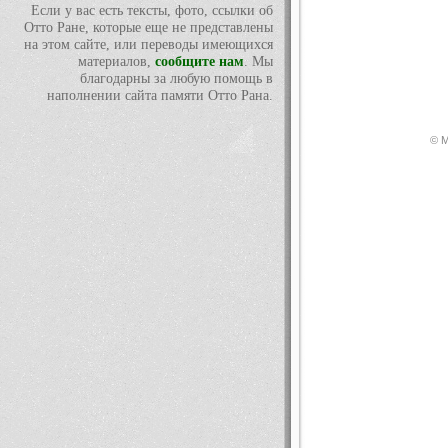
Если у вас есть тексты, фото, ссылки об
Отто Ране, которые еще не представлены
на этом сайте, или переводы имеющихся
материалов,
сообщите нам
. Мы
благодарны за любую помощь в
наполнении сайта памяти Отто Рана.
© М