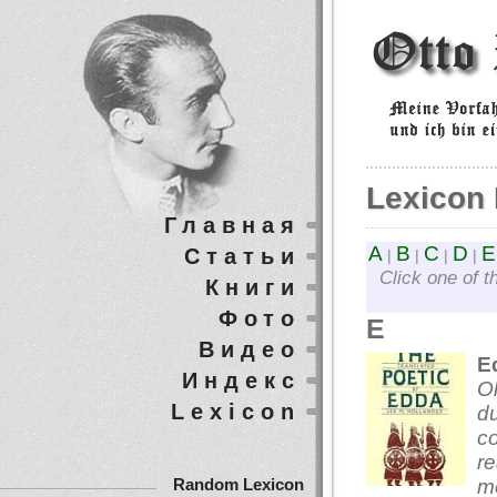
Lexicon 
Главная
A
B
C
D
E
Статьи
|
|
|
|
Click one of t
Книги
Фото
E
Видео
E
Индекс
Ol
Lexicon
du
co
re
me
Random Lexicon