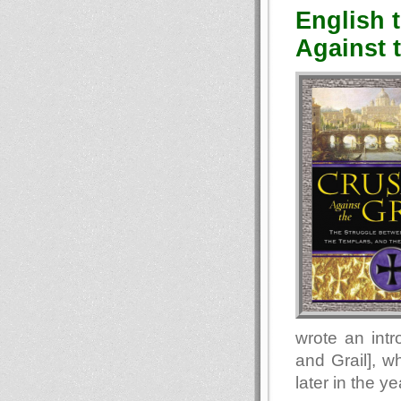
English 
Against t
wrote an intr
and Grail], w
later in the ye