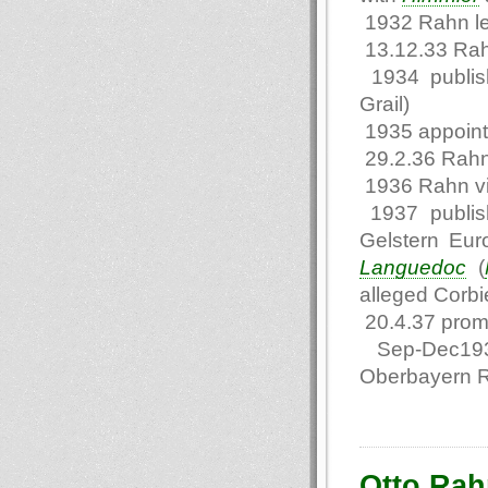
1932 Rahn l
13.12.33 Rah
1934 publi
Grail)
1935 appointe
29.2.36 Rahn
1936 Rahn vi
1937 publis
Gelstern Eur
Languedoc
(
alleged Corbie
20.4.37 promo
Sep-Dec1937 
Oberbayern 
Otto Rah