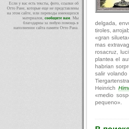
Если у вас есть тексты, фото, ссылки об
Отто Ране, которые еще не представлены
на этом сайте, или переводы имеющихся
материалов,
сообщите нам
. Мы
delgada, env
благодарны за любую помощь в
наполнении сайта памяти Отто Рана.
tiroles, arro
«gran siluet
mas extravag
rosacruz, luc
plantea el au
habrian sorp
salir voland
Tiergartenst
Heinrich
Him
«medio sosp
pequeno».