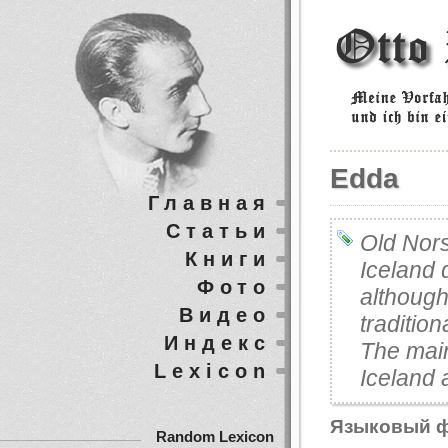
Edda
Главная
Статьи
Old Nors
Книги
Iceland 
Фото
although
Видео
traditio
Индекс
The main
Lexicon
Iceland 
Языковый 
Random Lexicon