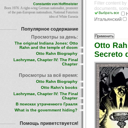
Filter content b
Constantin von Hoffmeister
documents, som
Born 1976. A right-wing German nationalist, promoter
of the pan-European nationalism, National Futurism
Выбрать все
idea of White Eurasia
Итальянский
Популярное содержание
Просмотры за день:
Otto Rah
The original Indiana Jones: Otto
Rahn and the temple of doom
Secreto 
Otto Rahn Biography
Lachrymae, Chapter IV: The Final
Chapter
Просмотры за всё время:
Otto Rahn Biography
Otto Rahn's books
Lachrymae, Chapter IV: The Final
Chapter
В поисках утраченного Грааля
What is the government hiding?
Помощь приветствуется!