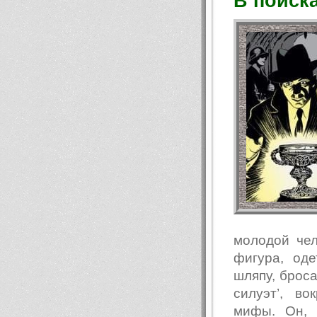
В поиск
молодой чел
фигура, од
шляпу, броса
силуэт’, в
мифы. Он, 