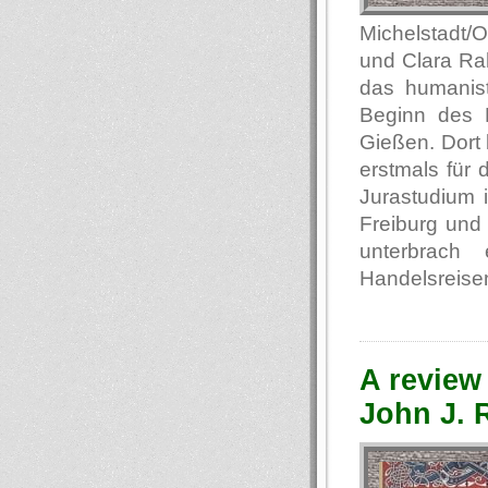
Michelstadt/
und Clara Ra
das humanis
Beginn des E
Gießen. Dort 
erstmals für
Jurastudium i
Freiburg und 
unterbrach
Handelsreisen
A review
John J. R