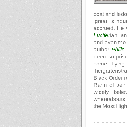
coat and fedo
‘great silho
accrued. He 
Lucifer
ian, a
and even the 
author
Philip
been surpris
come flying
Tiergartenst
Black Order r
Rahn of being
widely beli
whereabouts o
the Most Hig