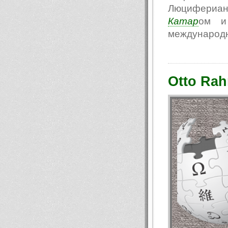
Люцифериан
Катар
ом и 
международн
Otto Rah