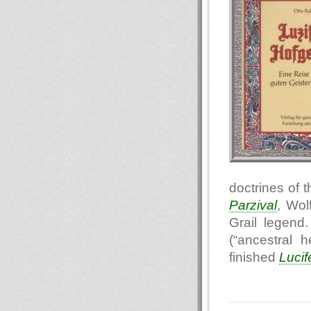
doctrines of 
Parzival
, Wo
Grail legen
(“ancestral 
finished
Lucif