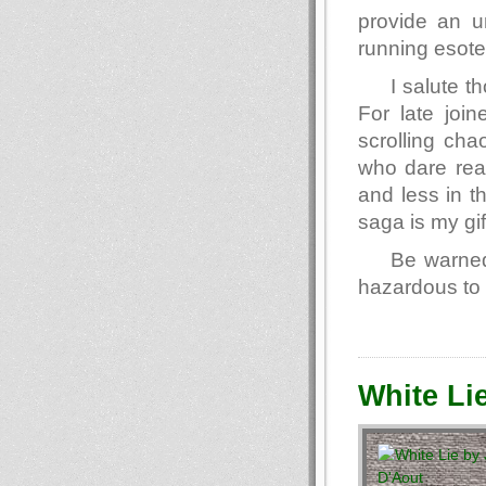
provide an u
running esote
I salute 
For late join
scrolling ch
who dare read
and less in t
saga is my gif
Be warned
hazardous to 
White Li