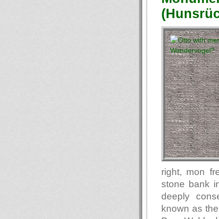
(Hunsrüc
right, mon f
stone bank in
deeply cons
known as the 