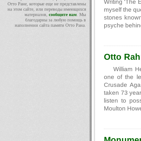
Writing ‘The 
Отто Ране, которые еще не представлены
myself the que
на этом сайте, или переводы имеющихся
материалов,
сообщите нам
. Мы
stones known
благодарны за любую помощь в
psyche behin
наполнении сайта памяти Отто Рана.
Otto Rah
William H
one of the l
Crusade Aga
taken 73 years
listen to pos
Moulton How
Monument