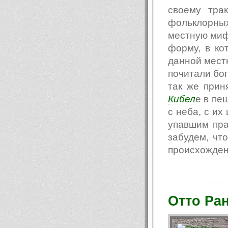
своему тра
фольклорны
местную мифо
форму, в к
данной местн
почитали бо
так же прин
Кибел
е в пе
с неба, с их
упавшим пра
забудем, чт
происхождени
Отто Ра