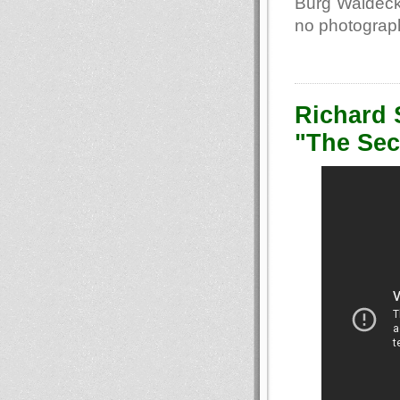
Burg Waldeck 
no photograph
Richard 
"The Sec