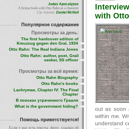
Judas Apocalypse
Intervie
A fiction book with Otto Rahn as a character
См. также:
Daniel McNeil
with Otto
Популярное содержание
Просмотры за день:
The first hardcover edition of
Kreuzzug gegen den Gral, 1934
Otto Rahn: The Real Indiana Jones
Otto Rahn: author, poet, Grail
seeker, SS officer
Просмотры за всё время:
Otto Rahn Biography
Otto Rahn's books
Lachrymae, Chapter IV: The Final
Chapter
В поисках утраченного Грааля
What is the government hiding?
out as soon a
within me. Wr
Помощь приветствуется!
understand cer
Если у вас есть тексты, фото, ссылки об