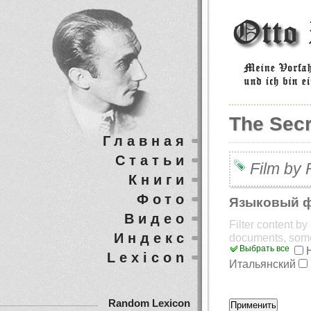
The Secr
Главная
Статьи
Film by 
Книги
Фото
Языковый 
Видео
Filter content b
Индекс
documents, som
Выбрать все
Lexicon
Итальянский
Random Lexicon