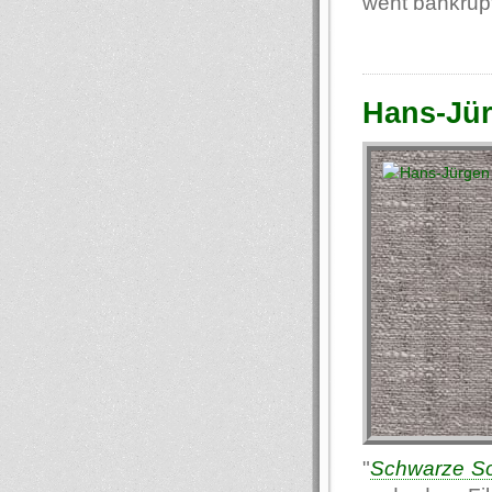
went bankrupt
Hans-Jü
"
Schwarze S