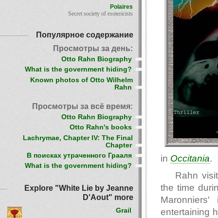
Polaires
Secret society of esotericists
Популярное содержание
Просмотры за день:
Otto Rahn Biography
What is the government hiding?
Known photos of Otto Wilhelm
Rahn
Просмотры за всё время:
Otto Rahn Biography
Otto Rahn's books
Lachrymae, Chapter IV: The Final
Chapter
В поисках утраченного Грааля
in
Occitania
.
What is the government hiding?
Rahn visi
the time duri
Explore "White Lie by Jeanne
D'Aout" more
Maronniers'
entertaining 
Grail