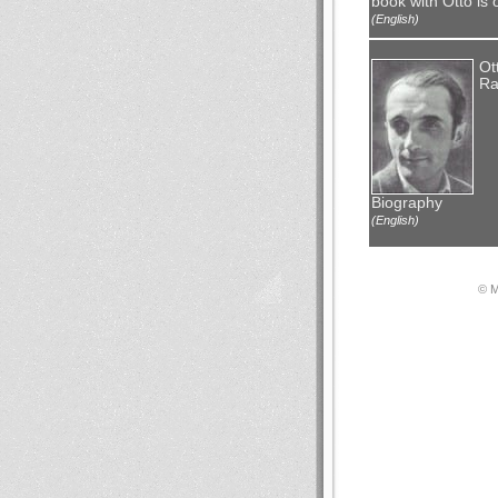
book with Otto is 
(English)
Ot
Ra
Biography
(English)
© М