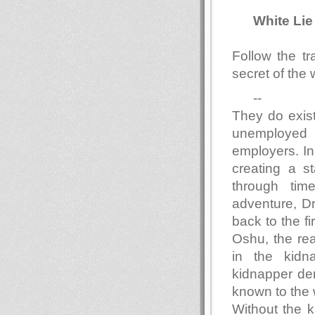
White Li
Follow the tr
secret of the 
--
They do exist
unemployed p
employers. In
creating a s
through tim
adventure, Dr
back to the f
Oshu, the rea
in the kidna
kidnapper dem
known to the 
Without the k