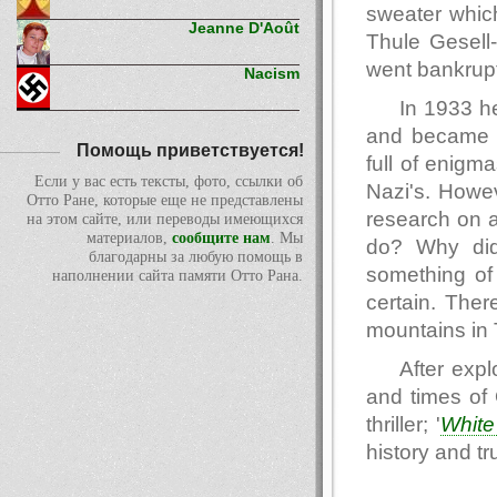
sweater which
Jeanne D'Août
Thule Gesell
went bankrupt
Nacism
In 1933 he
and became f
Помощь приветствуется!
full of enigm
Если у вас есть тексты, фото, ссылки об
Nazi's. Howev
Отто Ране, которые еще не представлены
research on 
на этом сайте, или переводы имеющихся
материалов,
сообщите нам
. Мы
do? Why did 
благодарны за любую помощь в
something of
наполнении сайта памяти Отто Рана.
certain. Ther
mountains in T
After exp
and times of 
thriller; '
White
history and tru