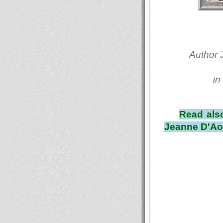
Author 
in
Read als
Jeanne D'Ao