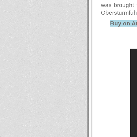
was brought f
Obersturmfüh
Buy on 