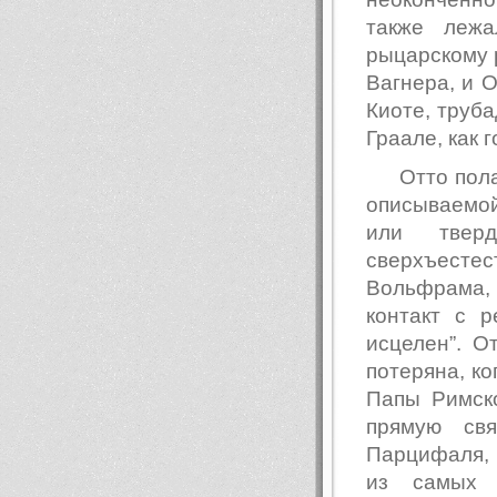
также лежа
рыцарскому 
Вагнера, и 
Киоте, труб
Граале, как 
Отто пол
описываемой 
или твер
сверхъесте
Вольфрама,
контакт с р
исцелен”. О
потеряна, ко
Папы Римск
прямую св
Парцифаля, 
из самых 