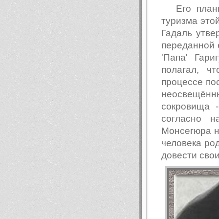
Его пла
туризма это
Гадаль утве
переданной 
'Папа' Гари
полагал, ч
процессе по
неосвещённ
сокровища 
согласно н
Монсегюра н
человека род
довести сво