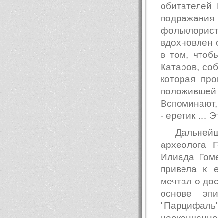
обитателей 
подражани
фольклорис
вдохновлен 
в том, чтоб
Катаров, соб
которая пр
положившей 
Вспоминают, 
- еретик … Э
Дальней
археолога 
Илиада Гом
привела к 
мечтал о дос
основе эп
"Парцифаль"
неоконченно