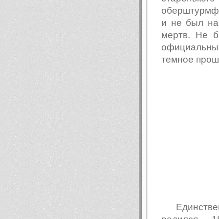
оберштурмфю
и не был на
мертв. Не б
официальных
темное прошл
Единств