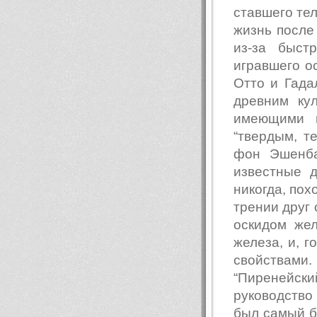
ставшего те
жизнь после
из-за быс
игравшего о
Отто и Гада
древним ку
имеющими 
“твердым, т
фон Эшенба
известные др
никогда, пох
трении друг 
оскидом жел
железа, и, 
свойствами
“Пиренейск
руководство
был самый б