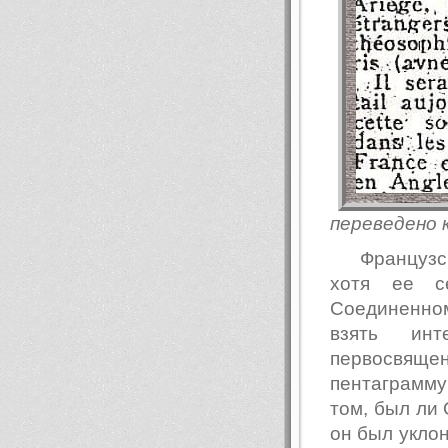
переведено к
Французс
хотя ee с
Соединенном
взять ин
первосвящ
пентаграмму
том, был ли
он был уклон