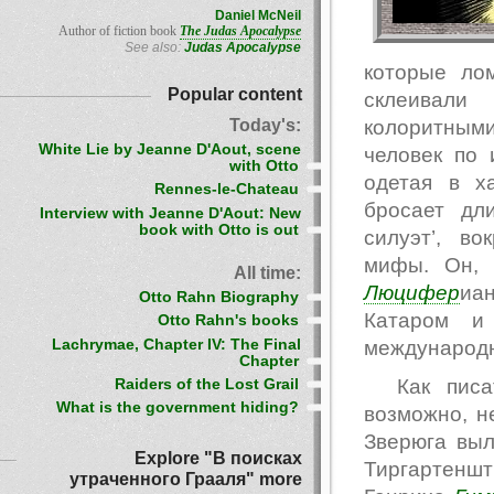
Daniel McNeil
Author of fiction book
The Judas Apocalypse
See also:
Judas Apocalypse
которые ло
Popular content
склеивали
Today's:
колоритными
White Lie by Jeanne D'Aout, scene
человек по 
with Otto
одетая в х
Rennes-le-Chateau
бросает дл
Interview with Jeanne D'Aout: New
book with Otto is out
силуэт’, в
мифы. Он, 
All time:
Люцифер
иа
Otto Rahn Biography
Катаром и 
Otto Rahn's books
Lachrymae, Chapter IV: The Final
международн
Chapter
Как пис
Raiders of the Lost Grail
What is the government hiding?
возможно, н
Зверюга выл
Explore "В поисках
Тиргартеншт
утраченного Грааля" more