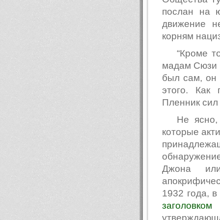
послан на 
движение н
корням наци
“Кроме т
мадам Сюзи Н
был сам, он 
этого. Как
Пленник сил
Не ясно,
которые акти
принадлежащ
обнаружени
Джона или
апокрифичес
1932 года, 
заголовком
утверждающ