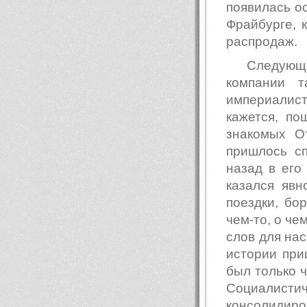
появилась ос
Фрайбурге, 
распродаж.
Следующе
компании т
империалис
кажется, по
знакомых О
пришлось сп
назад в его
казался яв
поездки, бо
чем-то, о че
слов для нас
истории при
был только 
Социалис
консолидиров