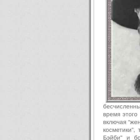
бесчисленн
время этого
включая “же
косметики”, 
Бэйби" и б