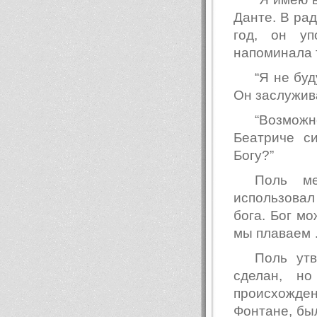
Данте. В рад
год, он уп
напоминала 
“Я не бу
Он заслужив
“Возможн
Беатриче с
Богу?”
Поль ме
использовал
бога. Бог мо
мы плаваем 
Поль утв
сделан, н
происхожде
Фонтане, бы