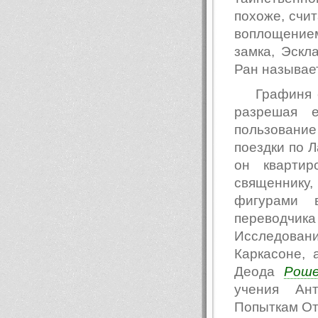
похоже, счи
воплощением
замка, Эскл
Ран называет
Графиня 
разрешая 
пользование
поездки по Л
он квартир
священнику,
фигурами 
переводчи
Исследова
Каркасоне, 
Деода
Рош
учения Ан
Попыткам Отт