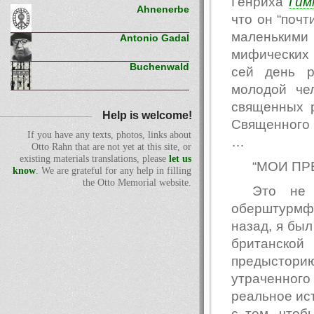
Генриха
Гим
Ahnenerbe
что он “почт
маленьким
Antonio Gadal
мифических 
Buchenwald
сей день р
молодой че
священных 
Help is welcome!
Священног
If you have any texts, photos, links about
…
Otto Rahn that are not yet at this site, or
existing materials translations, please
let us
“МОИ ПРЕ
know
. We are grateful for any help in filling
the Otto Memorial website.
Это не 
оберштурмфю
назад, я бы
британско
предыстор
утраченного 
реальное ис
с тем, чтоб