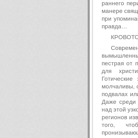
раннего пер
манере свяще
при упомина
правда…
КРОВОТ
Совреме
вымышленны
пестрая от 
для христ
Готические
молчаливы, 
подвалах ил
Даже среди 
над этой узк
регионов изв
того, чт
пронизывающ