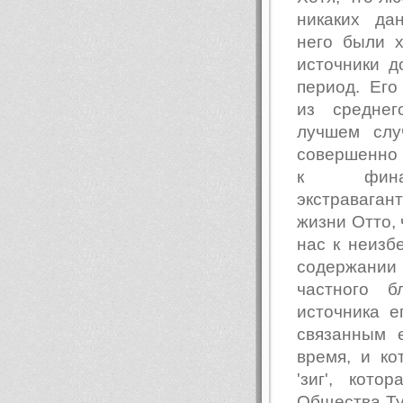
никаких да
него были х
источники д
период. Его
из среднег
лучшем слу
совершенно
к финанс
экстраваган
жизни Отто, 
нас к неизб
содержани
частного б
источника 
связанным 
время, и к
'зиг', кот
Общества Ту