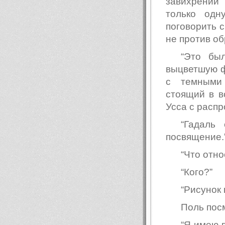
завихрении
только одн
поговорить с
не против об
“Это бы
выцветшую ф
с темными 
стоящий в в
Усса с расп
“Гадаль
посвящение.
“Что отн
“Кого?”
“Рисунок
Поль пос
“Я имею в