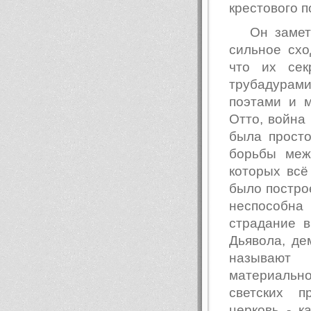
крестового п
Он замет
сильное схо
что их сек
трубадурам
поэтами и 
Отто, война
была прост
борьбы меж
которых вс
было построе
неспособна 
страдание 
Дьявола, де
называют 
материально
светских п
церковь - к