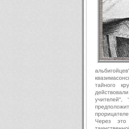
альбигойц
квазимасонс
тайного кр
действова
учителей",
предположит
прорицател
Через это
таинственно