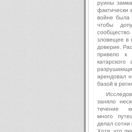
руины замка
фактически 
войне была
чтобы доп
сообщество
зловещее в 
доверие. Ра
привело к 
катарского
разрушающи
арендовал н
базой в реги
Исследо
заняло неск
течение к
много путе
делал сотни
Хотя, что лю