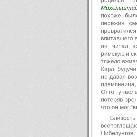
родился 
Михельшта
похоже, был
пережив см
превратился
впитавшего в
он читал в
римскую и с
тяжело вжива
Карл, будучи
не давая во
племянница, 
Отто унасле
потеряв зре
что он мог “
Близос
всепоглощаю
Нибелунго