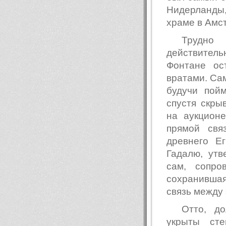
Нидерланды,
храме в Амс
Трудно
действител
Фонтане ос
вратами. Са
будучи пой
спустя скры
на аукционе
прямой свя
древнего Е
Гадалю, утв
сам, сопро
сохранившая
связь между
Отто, д
укрыты ст