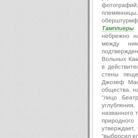
фотографий
племянницы,
оберштурмф
Тамплиеры
р
небрежно н
между ним
подтвержд
Вольных Кам
в действите
стены пеще
Джозеф Ман
общества, на
“лицо Беат
углубления
названного т
природного
утверждает,
“выбросил ег