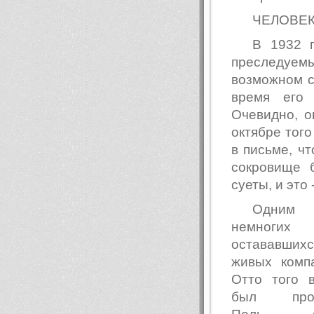
ЧЕЛОВЕК
В 1932 
преследуе
возможном с
время его 
Очевидно, о
октябре тог
в письме, ч
сокровище 
суеты, и это
Одни
немногих
остававш
живых комп
Отто того 
был проф