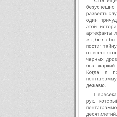
Стоя еще
безуспешно
развеять слу
один причу
этой истор
артефакты л
же, было бы 
постиг тайн
от всего это
черных дроз
был жаркий 
Когда я п
пентаграмму
дежавю.
Пересека
рук, котор
пентаграм
десятилетий,