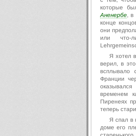
которые бы
Аненербе
, в
конце концо
они предпола
или что-л
Lehrgemeinsc
Я хотел в
верил, в эт
всплывало 
Франции че
оказывался
временем к
Пиренеях пр
теперь стари
Я спал в
доме его пл
старенько