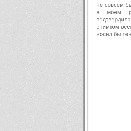
не совсем б
в моем ра
подтвердила
снимком всег
носил бы те