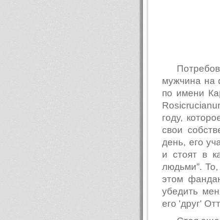
Потребов
мужчина на 
по имени Кар
Rosicrucianu
году, котор
свои собств
день, его уч
и стоят в к
людьми”. То,
этом фандан
убедить мен
его 'друг' О