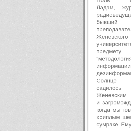
Поль Ал
Ладам, жур
радиоведущ
бывший
преподавате
Женевского
университ
предмету
“методологи
информа
дезинформац
Солнце
садило
Женевским 
и загромож
когда мы го
хриплым шеп
сумраке. Ему