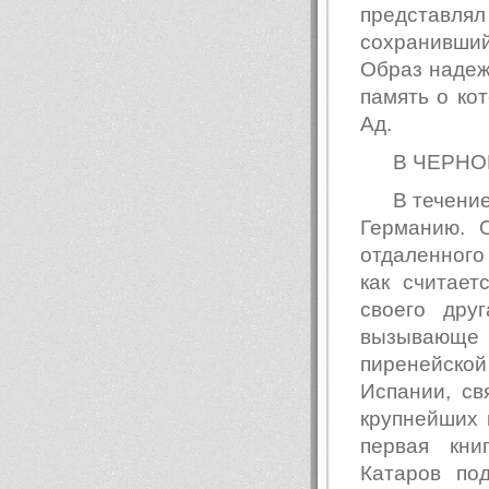
представ
сохранившийс
Образ надежд
память о кот
Ад.
В ЧЕРНО
В течени
Германию. 
отдаленного
как считает
своего дру
вызывающе
пиренейской 
Испании, с
крупнейших 
первая кни
Катаров по