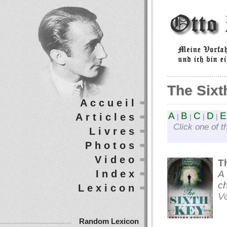
The Sixt
Accueil
A
B
C
D
E
Articles
|
|
|
|
Click one of t
Livres
Photos
Video
T
Index
A 
c
Lexicon
Vo
Random Lexicon