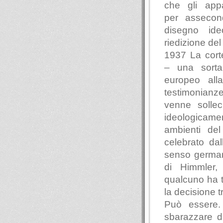
che gli appa
per assecon
disegno ide
riedizione del
1937 La corte
– una sorta
europeo alla
testimonian
venne sollec
ideologicam
ambienti del
celebrato da
senso german
di Himmler,
qualcuno ha t
la decisione t
Può essere. 
sbarazzare di