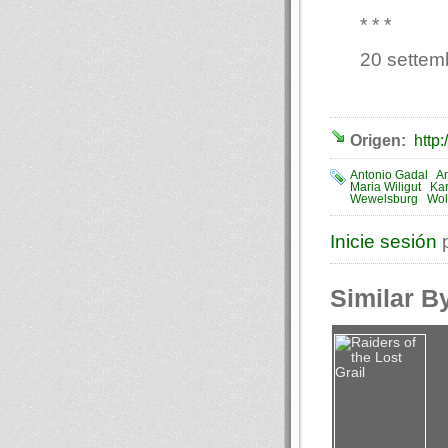
* * *
20 settem
Origen:
http
Antonio Gadal
Ar
Maria Wiligut
Kar
Wewelsburg
Wol
Inicie sesión
p
Similar B