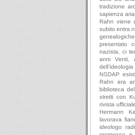
tradizione a
sapienza arian
Rahn viene a
subito entra n
genealogich
presentato c
nazista, ci t
anni Venti,
dell’ideologi
NSDAP esist
Rahn era am
biblioteca de
stretti con K
rivista uffici
Hermann Keys
lavorava fian
ideologo radi
promosso a 