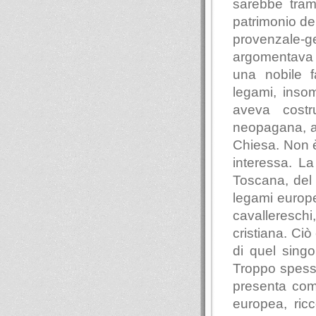
sarebbe tram
patrimonio de
provenzale-
argomentava 
una nobile fa
legami, inso
aveva costru
neopagana, all
Chiesa. Non è 
interessa. La
Toscana, del r
legami europe
cavalleresch
cristiana. Ciò
di quel sing
Troppo spesso 
presenta come
europea, ric