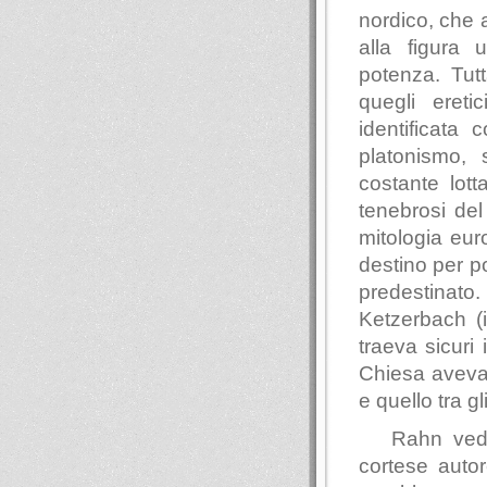
nordico, che a
alla figura 
potenza. Tut
quegli ereti
identificata 
platonismo, 
costante lott
tenebrosi del
mitologia eur
destino per p
predestinato
Ketzerbach (i
traeva sicuri
Chiesa aveva 
e quello tra gl
Rahn ved
cortese autor