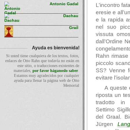
Antonio Gadal
L’incontro fa
eresie e all’u
Dachau
e la rapida 
nel suo picc
Grail
vissuta omose
dall’Ordine N
Ayuda es bienvenida!
congelamento
Rahn rimase v
Si usted tiene cualquiera de los textos, fotos,
enlaces de Otto Rahn que todavía no están en
piccolo scand
este sitio, o traducciones existentes de
SS? Venne fo
materiales,
por favor háganoslo saber
.
Estamos muy agradecidos por cualquier
evitare l’iso
ayuda para llenar la página web de Otto
Memorial
A queste 
riposta un te
tradotto in 
Settimo Sigil
del Graal. Bi
Jürgen
Lan