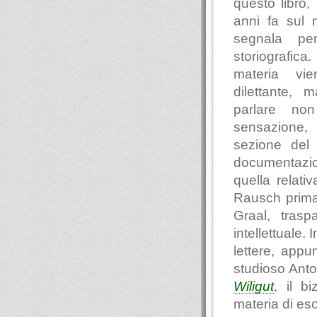
questo libro, 
anni fa sul
segnala per
storiografi
materia vi
dilettante,
parlare no
sensazione, 
sezione del 
documentazio
quella relati
Rausch prima 
Graal, trasp
intellettuale. 
lettere, appu
studioso Ant
Wiligut
, il b
materia di es