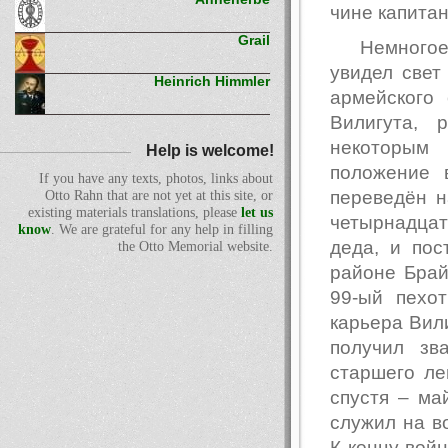
чине капита
Grail
Немногое
увидел свет
Heinrich Himmler
армейского
Вилигута, 
некоторым
Help is welcome!
положение 
If you have any texts, photos, links about
переведён н
Otto Rahn that are not yet at this site, or
existing materials translations, please
let us
четырнадца
know
. We are grateful for any help in filling
деда, и пос
the Otto Memorial website.
районе Брай
99-ый пехо
карьера Вили
получил зв
старшего ле
спустя – ма
служил на в
К концу войн