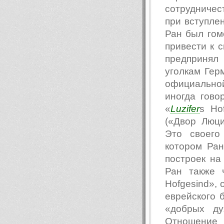
сотрудничес
при вступлен
Ран был гом
привести к 
предпринял
уголкам Ге
официальной
иногда гово
«
Luzifer
s Ho
(«Двор Люц
Это своего
котором Ра
построек на
Ран также 
Hofgesind»,
еврейского 
«добрых ду
Отношение 