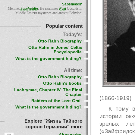
Sabeheddin
Mehmet
Sabeheddin
. He examines
Nazi
Occultism,
Middle Eastern mysteries and ancient Babylon.
Popular content
Today's:
Otto Rahn Biography
Otto Rahn in Jones' Celtic
Encyclopedia
What is the government hiding?
All time:
Otto Rahn Biography
Otto Rahn's books
Lachrymae, Chapter IV: The Final
Chapter
(1866-1919)
Raiders of the Lost Grail
What is the government hiding?
К тому в
истории ок
Explore "Жизнь Тайного
зрелых ле
короля Германии" more
(«Зайфридск
Ahnenerbe