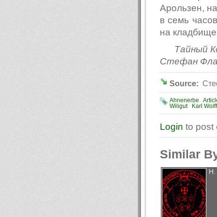
Арользен, на
в семь часов
на кладбище
Тайный К
Стефан Фла
Source:
Стеф
Ahnenerbe
Artic
Wiligut
Karl Wolff
Login
to post
Similar B
Н.