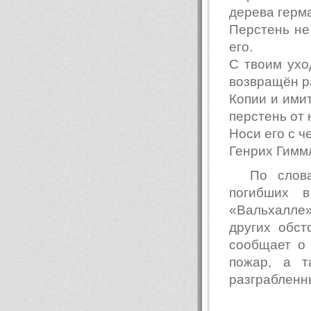
дерева герм
Перстень не
его.
С твоим ухо
возвращён р
Копии и ими
перстень от 
Носи его с ч
Генрих Гимм
По слова
погибших 
«Вальхалле»
других обст
сообщает о 
пожар, а т
разграбленн