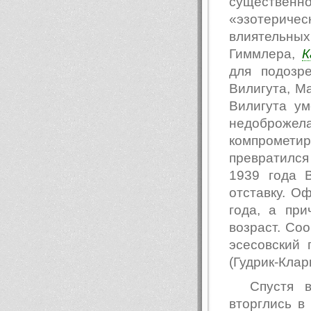
существен
«эзотеричес
влиятельн
Гиммлера,
К
для подозр
Вилигута, Ма
Вилигута у
недоброж
компромети
превратился
1939 года 
отставку. О
года, а пр
возраст. Со
эсесовский 
(Гудрик-Кларк
Спустя 
вторглись в