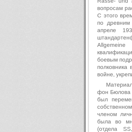
Rasse- und 
вопросам ра
С этого вре
по древним
апреле 19
штандарте
Allgemein
квалификац
боевым подра
полковника 
войне, укреп
Материал
фон Бюлова «
был переме
собственном
членом лич
была во мн
(отдела SS