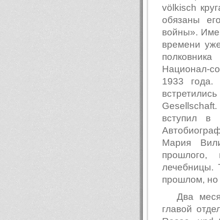
völkisch кру
обязаны ег
войны». Име
времени уже
полковник
Национал-со
1933 года.
встретили
Gesellschaft
вступил в
Автобиогра
Мария Вили
прошлого,
лечебницы. 
прошлом, но 
Два мес
главой отде