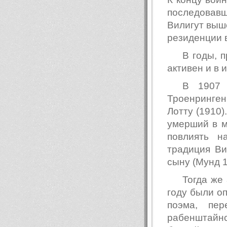
последовав
Вилигут выше
резиденции 
В годы, 
активен и в 
В 1907 
Троенринген
Лотту (1910)
умерший в м
повлиять н
традиция Ви
сыну (Мунд 1
Тогда же
году были о
поэма, пе
рабенштайнс