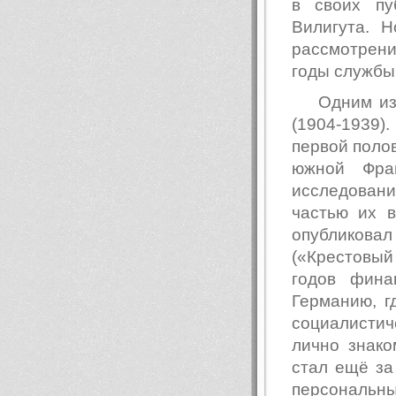
в своих пу
Вилигута. 
рассмотрен
годы службы
Одним из
(1904-1939).
первой поло
южной Фра
исследован
частью их 
опубликовал
(«Крестовый 
годов фина
Германию, г
социалисти
лично знако
стал ещё за
персональны