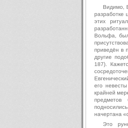
Видимо, 
разработке 
этих ритуа
разработанн
Вольфа, бы
присутствов
приведён в п
другие подоб
187). Кажет
сосредоточ
Евгенически
его невесты
крайней мер
предметов
подносилис
начертана «с
Это рун