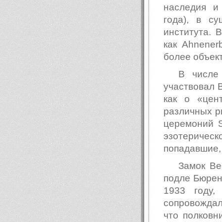
наследия и
года), в с
института. 
как Ahnener
более объек
В числе
участвовал 
как о «цен
различных р
церемоний S
эзотерическ
попадавшие,
Замок Ве
подле Бюрен
1933 году,
сопровождал
что полковн