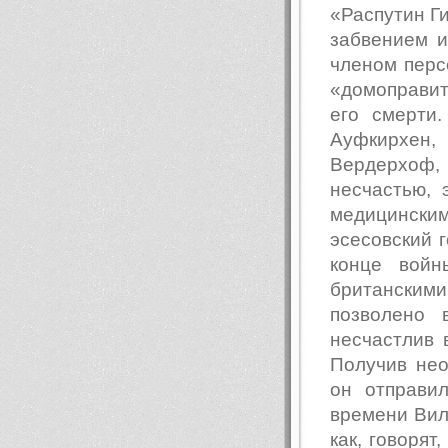
«Распутин Г
забвением 
членом перс
«домоправит
его смерти
Ауфкирхен,
Вердерхоф,
несчастью, 
медицински
эсесовский 
конце войн
британским
позволено 
несчастлив 
Получив не
он отправи
времени Вил
как, говорят