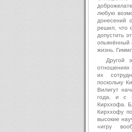
доброжелат
любую возм
донесений о
решил, что 
допустить эт
опьянённый 
жизнь. Гиммл
Другой 
отношениях 
их сотрудн
поскольку К
Вилигут нач
года, и с 
Кирххофа. Б
Кирххофу по
высокие нау
«игру воо