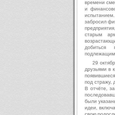
времени сме
и финансов
испытанием
забросил фи
предприятия
старым ар
возрастающий
добиться 
подлежащим 
29 октябр
друзьями в 
появившиес
под стражу, 
В отчёте, з
последовавш
были указан
идеи, включ
свою родосл