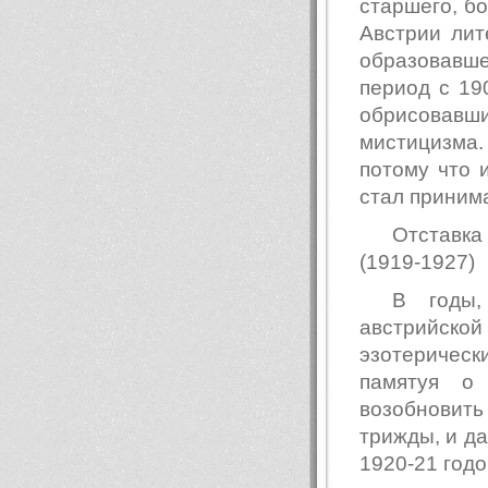
старшего, бо
Австрии лит
образовавше
период с 19
обрисовавш
мистицизма.
потому что 
стал приним
Отставка
(1919-1927)
В годы,
австрийской 
эзотерическ
памятуя о
возобновит
трижды, и да
1920-21 годо