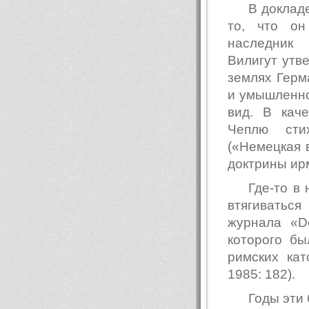
В доклад
то, что он
наследник U
Вилигут утв
землях Герм
и умышленно
вид. В кач
Чеплю стих
(«Немецкая 
доктрины ир
Где-то в
втягиватьс
журнала «D
которого бы
римских кат
1985: 182).
Годы эти