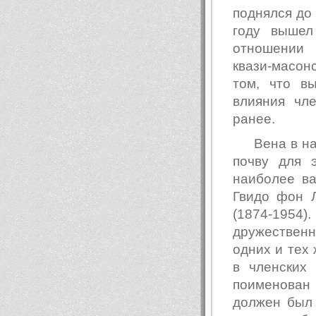
поднялся до
году вышел
отношении 
квази-масон
том, что вы
влияния чл
ранее.
Вена в н
почву для 
наиболее в
Гвидо фон 
(1874-195
дружествен
одних и тех
в членских
поименован
должен был 