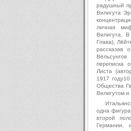
радушный пр
Вилигута Эр
концентрац
личная миф
Вилигута. 
Глава), Лёйт
рассказав 
Вёльсунго
переписка 
Листа (авто
1917 году10
Общества Гв
Вилигутом и
Итальян
одна фигура,
второй пол
Германии, 