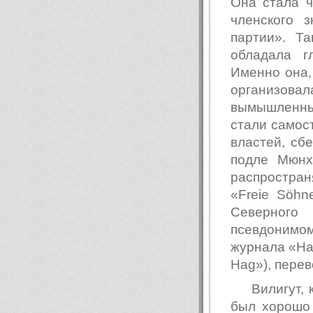
Она стала 
членского 
партии». Т
обладала г
Именно она,
организова
вымышленным
стали самос
властей, сбе
подле Мюнх
распростран
«Freie Söhn
Северного
псевдонимо
журнала «Hag
Hag»), перев
Вилигут,
был хорошо 