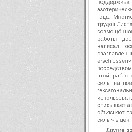
поддержи
эзотеричес
года. Многи
трудов Листа
совмещённой
работы дос
написал ос
озаглавлен
erschlosse
посредством
этой работ
силы на пов
гексагональ
использова
описывает ав
объясняет т
силы» в цен
Другие э