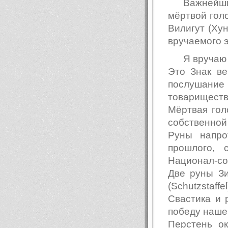
Важнейш
мёртвой голо
Вилигут (Хун
вручаемого э
Я вручаю
Это Знак в
послушан
товариществ
Мёртвая гол
собственной 
Руны напро
прошлого,
Национал-со
Две руны З
(Schutzstaffel
Свастика и 
победу наше
Перстень о