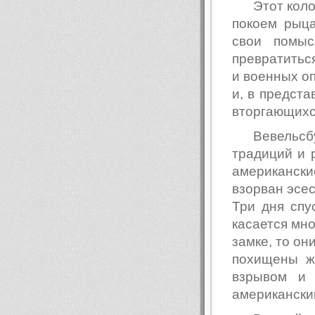
Этот кол
покоем рыца
свои помы
превратиться
и военных о
и, в предст
вторгающихс
Вевельс
традиций и р
американские
взорван эсес
Три дня спу
касается мн
замке, то он
похищены ж
взрывом и 
американски