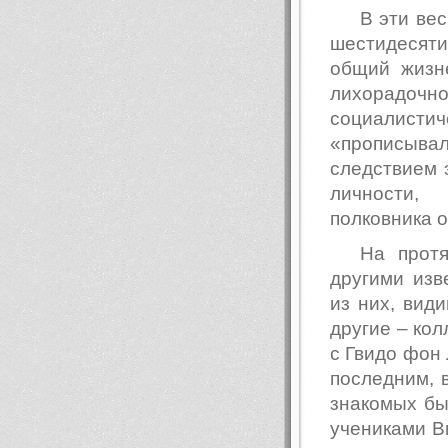
В эти ве
шестидесят
общий жизне
лихорадоч
социалист
«прописыва
следствием 
личности, 
полковника о
На прот
другими изв
из них, види
другие – кол
с Гвидо фон
последним, в
знакомых бы
учениками В