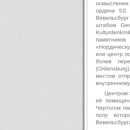
осмыслении 
ордена SS (
Вевельсбур
штабом Gess
Kulturdenkmä
памятников
«Нордическ
или центр п
более пере
(Ordensburg
местом отп
внутреннему
Центром 
её помещен
Чертогом па
полу кото
Вевельсбург