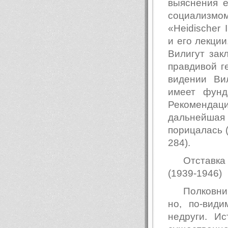
выяснения е
социализмо
«Heidischer 
и его лекции
Вилигут зак
правдивой г
видении Ви
имеет фунд
Рекоменда
дальнейшая
порицалась (
284).
Отставка
(1939-1946)
Полковни
но, по-вид
недруги. И