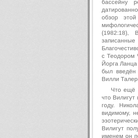
бассейну р
датированн
обзор этой
мифологичес
(1982:18),
записанны
Благочестиво
с Теодором 
Йорга Ланца
был введён 
Вилли Талер
Что ещё 
что Вилигут 
году. Нико
видимому, н
эзотерическ
Вилигут пол
именем он п