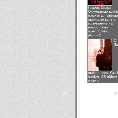
Гудрик-Кларк
Оккультные корн
нацизма. Тайные
арийские культы 
их влияние на
нацистскую
идеологию.
(Русский)
Ot
Ra
author, poet, Grail
seeker, SS officer
(English)
© 