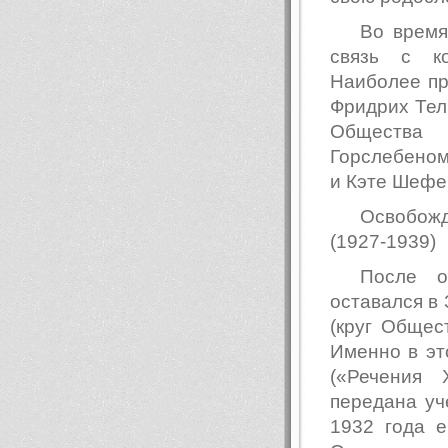
Во время
связь с ко
Наиболее пр
Фридрих Тел
Общества
Горслебеном
и Кэте Шефе
Освобожд
(1927-1939)
После о
оставался в 
(круг Общес
Именно в это
(«Речения 
передана уч
1932 года 