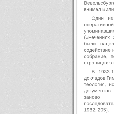
Вевельсбург
внимал Вили
Один из
оперативно
упоминавш
(«Речениях 
были нацел
содействие 
собрание, 
страницах эт
В 1933-1
докладов Гим
теология, и
документов
заново к
последовате
1982: 205).