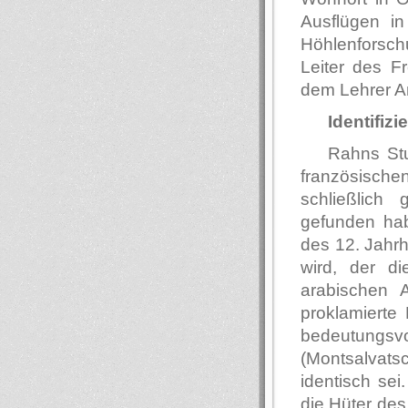
Ausflügen i
Höhlenforsch
Leiter des F
dem Lehrer An
Identifiz
Rahns St
französische
schließlich
gefunden hab
des 12. Jahrh
wird, der d
arabischen 
proklamierte
bedeutungsvo
(Montsalvat
identisch sei
die Hüter des