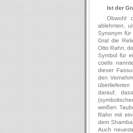
Ist der G
Obwohl di
ablehnten, u
Synonym für 
Gral die Rel
Otto Rahn, de
Symbol für e
coelis nannt
dieser Fassun
den Vernehmu
überlieferte
darauf, da
(symbolischen
weißen Taube
Rahn mit ein
dem Shambala
Auch neueste