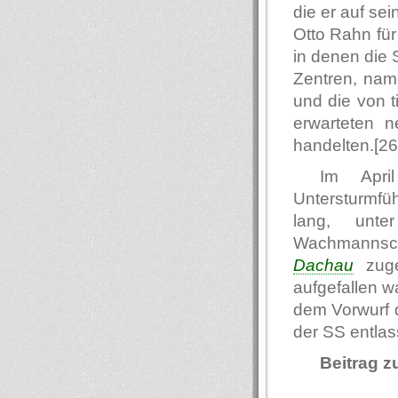
die er auf se
Otto Rahn fü
in denen die 
Zentren, nam
und die von 
erwarteten n
handelten.[26
Im Apri
Untersturmf
lang, unt
Wachmanns
Dachau
zuge
aufgefallen w
dem Vorwurf 
der SS entlas
Beitrag 