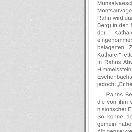
Munsalvaesc
Montsauvage,
Rahn wird dar
Berg) in den 
der Kathar
eingenommen
belagerten 
Katharer“ ret
In Rahns Abw
Himmelsstein
Eschenbachs 
jedoch: „Er hei
Rahns Bew
die von ihm 
historischer E
So könne der
gemein haben
Albigenser