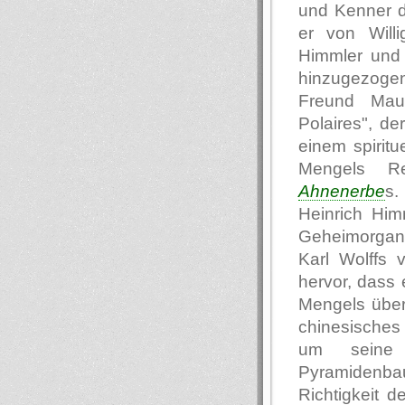
und Kenner d
er von Will
Himmler und 
hinzugezoge
Freund Mau
Polaires", de
einem spirit
Mengels Re
Ahnenerbe
s.
Heinrich Him
Geheimorgani
Karl Wolffs 
hervor, dass
Mengels über 
chinesisches 
um seine 
Pyramidenba
Richtigkeit 