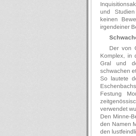
Inquisitionsa
und Studien
keinen Bewei
irgendeiner B
Schwache
Der von O
Komplex, in 
Gral und d
schwachen et
So lautete 
Eschenbachs
Festung Mo
zeitgenössis
verwendet wu
Den Minne-Beg
den Namen Ma
den lustfeind