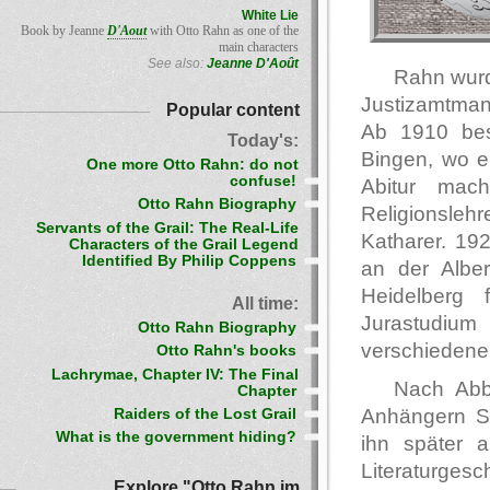
White Lie
Book by Jeanne
D'Aout
with Otto Rahn as one of the
main characters
See also:
Jeanne D'Août
Rahn wurd
Justizamtman
Popular content
Ab 1910 bes
Today's:
Bingen, wo e
One more Otto Rahn: do not
confuse!
Abitur mac
Otto Rahn Biography
Religionslehr
Servants of the Grail: The Real-Life
Katharer. 19
Characters of the Grail Legend
Identified By Philip Coppens
an der Alber
Heidelberg 
All time:
Jurastudium
Otto Rahn Biography
verschiedene
Otto Rahn's books
Lachrymae, Chapter IV: The Final
Nach Abb
Chapter
Anhängern St
Raiders of the Lost Grail
What is the government hiding?
ihn später a
Literaturges
Explore "Otto Rahn im