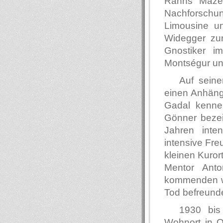
Rahns Mäzeni
Nachforschu
Limousine u
Widegger zu
Gnostiker i
Montségur und
Auf sein
einen Anhäng
Gadal kenne
Gönner bezei
Jahren inte
intensive Fre
kleinen Kuror
Mentor Ant
kommenden wi
Tod befreundet
1930 bi
Wohnort in O