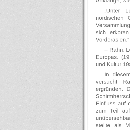
Anklänge, wie
„Unter L
nordischen 
Versammlung i
sich erkoren
Vorderasien.“
– Rahn: L
Europas. (19
und Kultur 19
In diese
versucht Ra
ergründen. D
Schirmherrsc
Einfluss auf 
zum Teil äuß
unübersehbar
stellte als