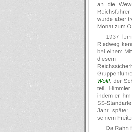
an die Wewe
Reichsführer
wurde aber tr
Monat zum Ob
1937 ler
Riedweg kenn
bei einem Mit
diesem 
Reichssiche
Gruppenführe
Wolff
, der Sc
teil. Himmle
indem er ihm 
SS-Standart
Jahr später 
seinem Freito
Da Rahn f