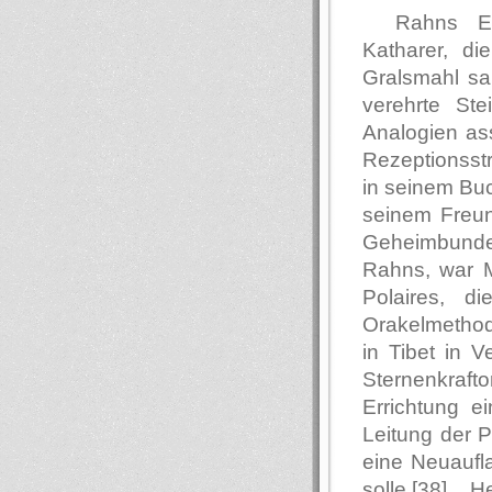
Rahns Er
Katharer, di
Gralsmahl sa
verehrte Ste
Analogien ass
Rezeptionsstr
in seinem Bu
seinem Freun
Geheimbundes
Rahns, war M
Polaires, di
Orakelmethod
in Tibet in 
Sternenkraft
Errichtung e
Leitung der P
eine Neuaufl
solle.[38]