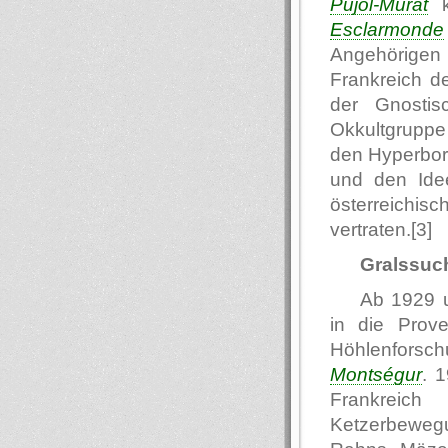
Pujol-Murat
k
Esclarmonde
Angehörigen
Frankreich de
der Gnostis
Okkultgrupp
den Hyperbor
und den Idee
österreichi
vertraten.[3]
Gralssuc
Ab 1929 
in die Prov
Höhlenforsch
Montségur
. 
Frankreich
Ketzerbewegu