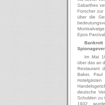
Sabarthes ver
Forscher zur
über die Ges
bedeutungsv
Montsalvatg
Epos Parzival 
Bankrot
Spionagever
Im Mai 19
über das an d
Restaurant d
Baker, Pau
Hotelgästen
Handelsgerich
deutsche Ver
Schulden zu 
1932 wurde