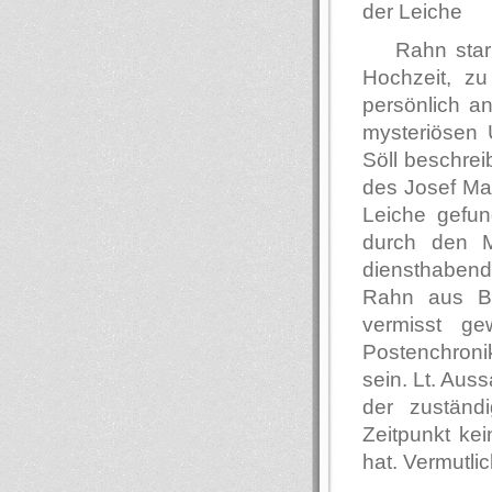
der Leiche
Rahn star
Hochzeit, zu
persönlich an
mysteriösen 
Söll beschrei
des Josef Ma
Leiche gefu
durch den M
diensthabend
Rahn aus Ber
vermisst g
Postenchronik
sein. Lt. Aus
der zuständ
Zeitpunkt ke
hat. Vermutli