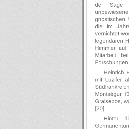
der Sage 
unbewiesene
gnostischen 
die im Jahre
vernichtet wo
legendären H
Himmler auf 
Mitarbeit b
Forschungen a
Heinrich 
mit Luzifer a
Südfrankreic
Montségur f
Gralsepos, wa
[20]
Hinter 
Germanentum 