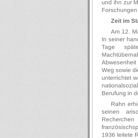
und ihn zur M
Forschungen 
Zeit im S
Am 12. M
In seiner han
Tage spät
Machtüberna
Abwesenheit
Weg sowie die
unterrichtet 
nationalsozi
Berufung in d
Rahn erhi
seinen ari
Recherchen ü
französischs
1936 leitete