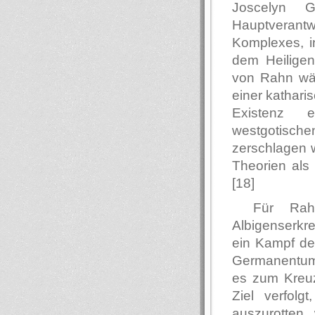
Joscelyn G
Hauptverantw
Komplexes, i
dem Heiligen
von Rahn wäh
einer katharis
Existenz e
westgotische
zerschlagen 
Theorien als
[18]
Für Rah
Albigenserkr
ein Kampf d
Germanentum. 
es zum Kreu
Ziel verfolg
auszurotten