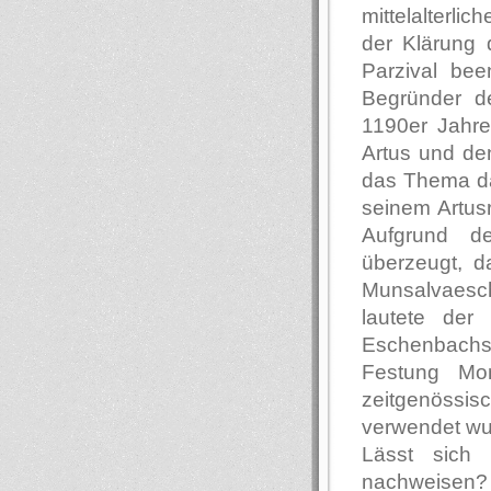
mittelalterlic
der Klärung
Parzival bee
Begründer de
1190er Jahr
Artus und de
das Thema da
seinem Artusr
Aufgrund d
überzeugt, d
Munsalvaesc
lautete de
Eschenbachs
Festung Mo
zeitgenössis
verwendet wu
Lässt sich 
nachweisen?