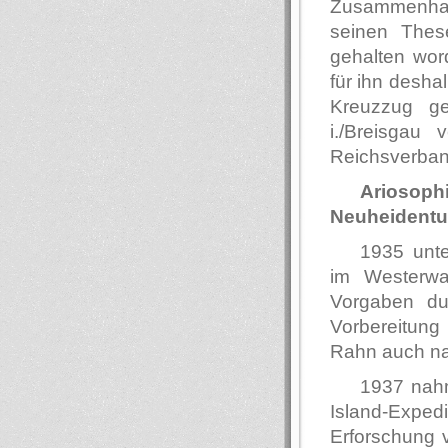
Zusammenhang
seinen Thes
gehalten wor
für ihn desha
Kreuzzug g
i./Breisgau 
Reichsverband
Arioso
Neuheident
1935 unt
im Westerwa
Vorgaben dur
Vorbereitun
Rahn auch nac
1937 nahm
Island-Exped
Erforschung 