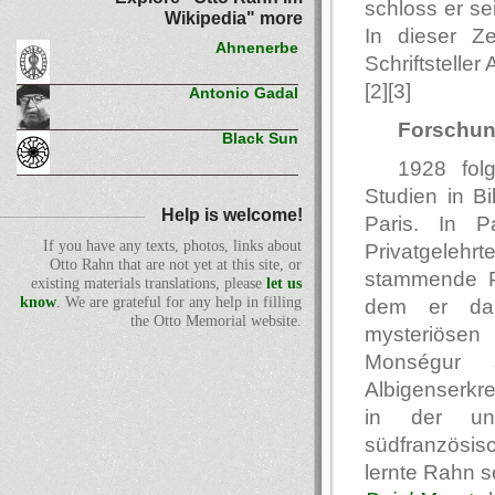
schloss er sei
Wikipedia" more
In dieser Z
Ahnenerbe
Schriftstelle
[2][3]
Antonio Gadal
Forschun
Black Sun
1928 fol
Studien in B
Help is welcome!
Paris. In P
If you have any texts, photos, links about
Privatgele
Otto Rahn that are not yet at this site, or
stammende Po
existing materials translations, please
let us
know
. We are grateful for any help in filling
dem er dar
the Otto Memorial website.
mysteriöse
Monségur 
Albigenserkr
in der un
südfranzösi
lernte Rahn s