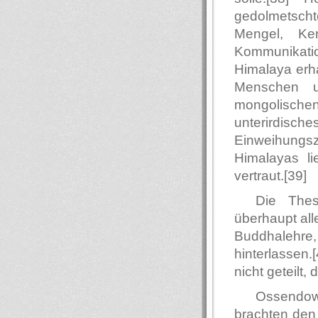
gedolmetscht
Mengel, Ke
Kommunikat
Himalaya erha
Menschen u
mongolischen 
unterirdi
Einweihungsz
Himalayas li
vertraut.[39]
Die The
überhaupt all
Buddhalehr
hinterlassen
nicht geteilt,
Ossendo
brachten den