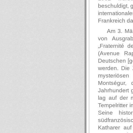
beschuldigt, 
international
Frankreich dar
Am 3. Mär
von Ausgrab
„Fraternité d
(Avenue Ra
Deutschen [ge
werden. Die 
mysteriösen
Montségur, 
Jahrhundert 
lag auf der m
Tempelritter
Seine histo
südfranzösis
Katharer auf