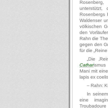
Rosenberg, 
unterstützt
Rosenbergs R
Waldenser un
völkischen G
den Vorläufer
Rahn die Thes
gegen den Gra
für die „Reine
„Die ‚Re
Cathar
ismus 
Mani mit ein
lapis ex coeli
– Rahn: Kr
In seine
eine imagi
Troubadoure 