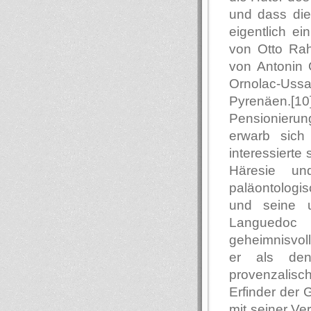
und dass die 
eigentlich e
von Otto Rah
von Antonin 
Ornolac-Ussa
Pyrenäen.[10
Pensionieru
erwarb sich
interessierte 
Häresie un
paläontologi
und seine u
Languedoc 
geheimnisvol
er als den
provenzalis
Erfinder der 
mit seiner Ve