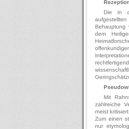
Rezeption
Die in 
aufgestellt
Behauptung v
dem Heilig
Heimatforsc
offenkundig
Interpretat
rechtfertig
wissenschaft
Geringschätzu
Pseudowi
Mit Rahn
zahlreiche V
meist kritisiert
Zum einen ste
nur etymolo