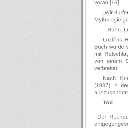
voran:[16]
„Wir dürfe
Mythologie ger
– Rahn: Lu
Luzifers 
Buch wurde v
mit Ratschlä
von einem S
verbreitet.
Nach Kri
(1937) in de
auszusondernd
Tod
Der Rechaue
entgegengeset