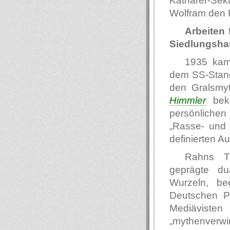
Katharer-Sekt
Wolfram den P
Arbeiten 
Siedlungsha
1935 kam
dem SS-Standa
den Gralsmyth
Himmler
beka
persönlichen 
„Rasse- und
definierten A
Rahns T
geprägte du
Wurzeln, be
Deutschen Po
Mediävisten
„mythenverwir