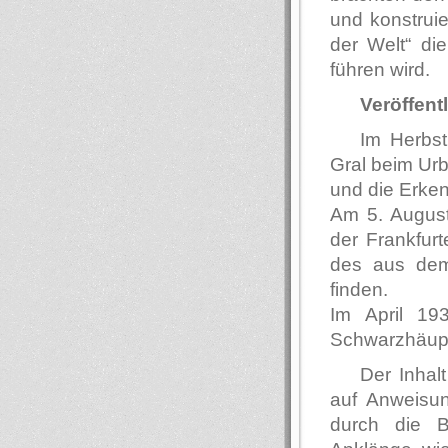
und konstruie
der Welt“ d
führen wird.
Veröffent
Im Herbs
Gral beim Urb
und die Erke
Am 5. August
der Frankfurt
des aus dem
finden.
Im April 19
Schwarzhäupte
Der Inhal
auf Anweisun
durch die Bl