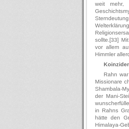
weit mehr,
Geschichts
Sterndeut
Welterkläru
Religionsersa
sollte.[33] M
vor allem auf
Himmler allerd
Koinzide
Rahn war 
Missionare ch
Shambala-Myt
der Mani-St
wunscherfülle
in Rahns Gra
hätte den Gr
Himalaya-Gebi