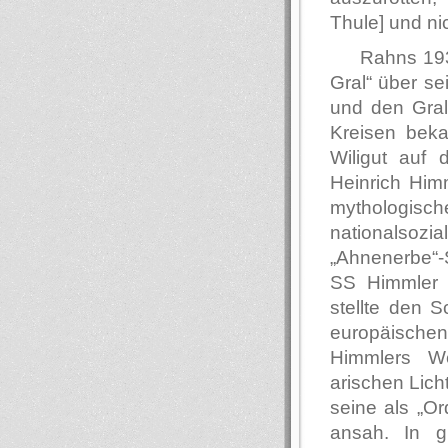
Thule] und ni
Rahns 193
Gral“ über s
und den Gral
Kreisen beka
Wiligut auf 
Heinrich Himm
mythologis
nationalsozi
„Ahnenerbe“-
SS Himmler 
stellte den 
europäischen
Himmlers We
arischen Lich
seine als „Or
ansah. In g