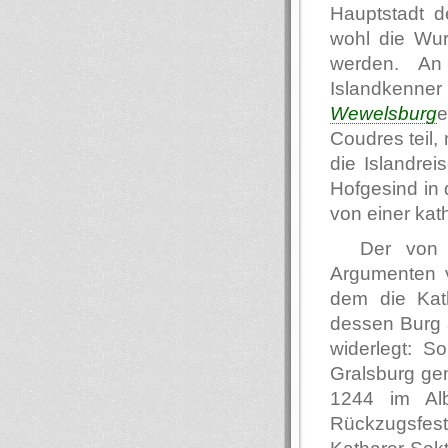
Hauptstadt d
wohl die Wu
werden. An
Islandkenn
Wewelsburg
e
Coudres teil,
die Islandrei
Hofgesind in
von einer kat
Der von 
Argumenten v
dem die Kat
dessen Burg a
widerlegt: S
Gralsburg ge
1244 im Albi
Rückzugsfest