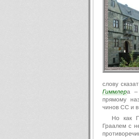
слову сказат
Гиммлер
а –
прямому на
чинов СС и 
Но как Г
Граалем с н
противоре