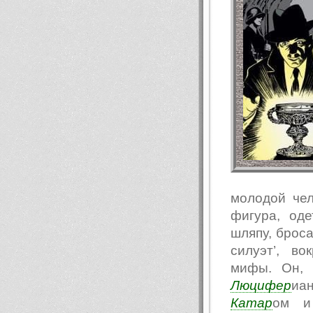
молодой чел
фигура, од
шляпу, броса
силуэт’, в
мифы. Он, 
Люцифер
иа
Катар
ом и 