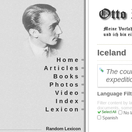
Iceland
Home
Articles
The cou
Books
expediti
Photos
Video
Language Filt
Index
Filter content by 
documents, some
Lexicon
Select All
No 
Spanish
Random Lexicon