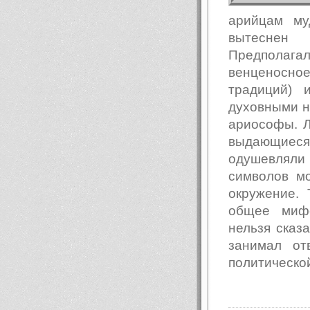
арийцам му
вытеснен
Предполага
венценосное
традиций) 
духовными н
ариософы. Л
выдающиес
одушевляли 
символов м
окружение. 
общее мифо
нельзя сказа
занимал от
политической