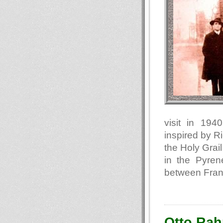
visit in 194
inspired by R
the Holy Grail
in the Pyren
between Fran
Otto Rah