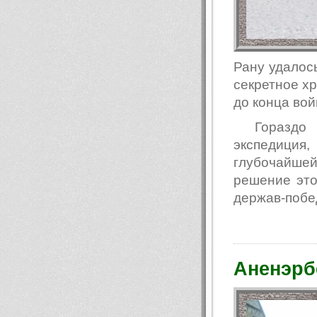
Рану удалос
секретное х
до конца вой
Гораздо
экспедиция
глубочайшей
решение это
держав-побе
Аненэрб