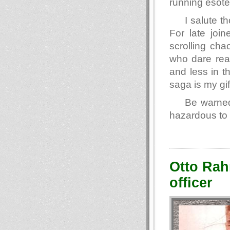
running esote
I salute 
For late join
scrolling ch
who dare read
and less in t
saga is my gif
Be warned
hazardous to 
Otto Rahn
officer