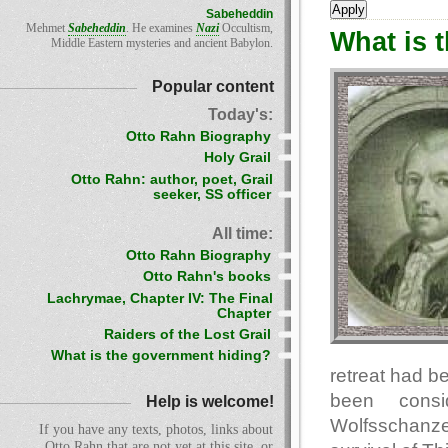
Sabeheddin
Mehmet
Sabeheddin
. He examines
Nazi
Occultism,
What is 
Middle Eastern mysteries and ancient Babylon.
Popular content
Today's:
Otto Rahn Biography
Holy Grail
Otto Rahn: author, poet, Grail
seeker, SS officer
All time:
Otto Rahn Biography
Otto Rahn's books
Lachrymae, Chapter IV: The Final
Chapter
Raiders of the Lost Grail
What is the government hiding?
retreat had b
been consi
Help is welcome!
Wolfsschanze
If you have any texts, photos, links about
Otto Rahn that are not yet at this site, or