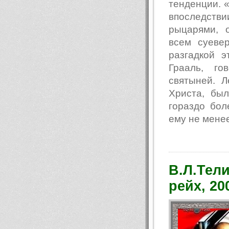
тенденции. 
впоследств
рыцарями, 
всем суеве
разгадкой э
Грааль, го
святыней. 
Христа, бы
гораздо бол
ему не менее
В.Л.Тел
рейх, 20