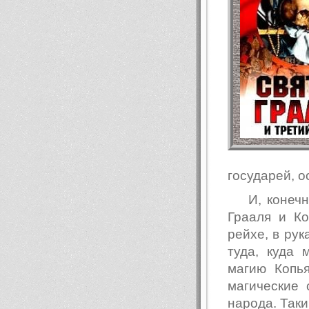
государей, о
И, конеч
Грааля и Ко
рейхе, в рук
туда, куда
магию Копь
магические 
народа. Так