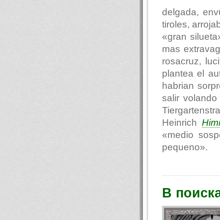
delgada, env
tiroles, arro
«gran siluet
mas extravag
rosacruz, luc
plantea el au
habrian sorp
salir voland
Tiergartenst
Heinrich
Him
«medio sosp
pequeno».
В поиск