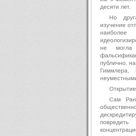
десяти лет.
Но друг
изучение отп
наиболее
идеологизир
не могла 
фальсифика
публично, на
Гиммлера, 
неуместным
Открытие
Сам Ран
обществе
дискредитир
повредит
концентрац