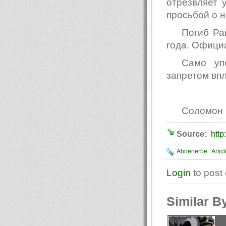
отрезвляет 
просьбой о 
Погиб Ра
года. Офици
Само уп
запретом впл
Соломон
Source:
http
Ahnenerbe
Artic
Login
to post
Similar B