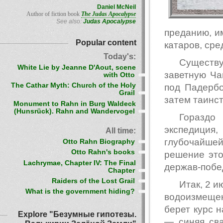
Daniel McNeil
Author of fiction book
The Judas Apocalypse
See also:
Judas Apocalypse
преданию, и
Popular content
катаров, ср
Today's:
Существу
White Lie by Jeanne D'Aout, scene
заветную Ча
with Otto
The Cathar Myth: Church of the Holy
под Падербо
Grail
затем таинс
Monument to Rahn in Burg Waldeck
(Hunsrück). Rahn and Wandervogel
Гораздо
экспедиция
All time:
глубочайшей
Otto Rahn Biography
Otto Rahn's books
решение это
Lachrymae, Chapter IV: The Final
держав-побе
Chapter
Raiders of the Lost Grail
Итак, 2 
What is the government hiding?
водоизмещен
берет курс 
Explore "Безумные гипотезы.
— синяя сва