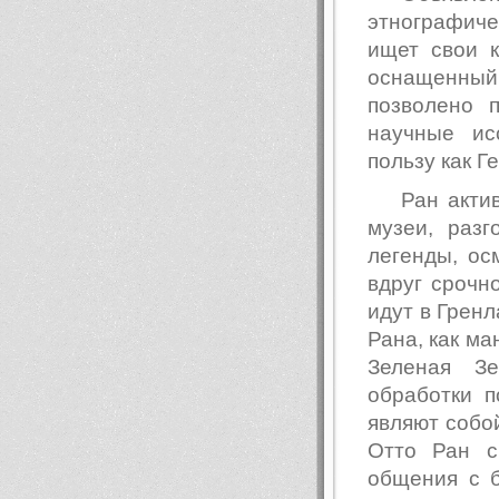
этнографиче
ищет свои к
оснащенный
позволено 
научные ис
пользу как Г
Ран акти
музеи, разг
легенды, о
вдруг срочн
идут в Гренл
Рана, как ма
Зеленая З
обработки п
являют собой
Отто Ран с
общения с б