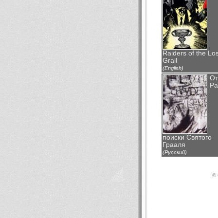
Raiders of the Los
Grail
(English)
От
Ра
поиски Святого
Грааля
(Русский)
© 