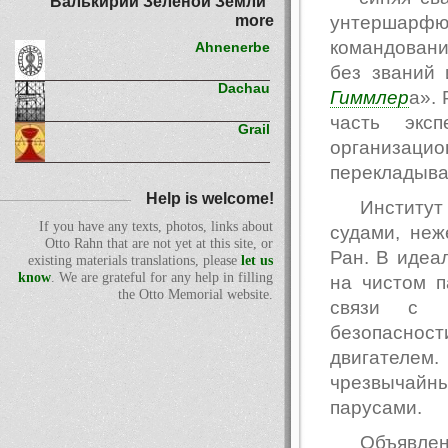
Валькирии Зелёной Земли"
more
унтершарф
командовани
Ahnenerbe
без званий 
Dachau
Гиммлер
а». 
часть экс
Grail
организацио
перекладыва
Help is welcome!
Институ
If you have any texts, photos, links about
судами, неж
Otto Rahn that are not yet at this site, or
Ран. В идеа
existing materials translations, please
let us
know
. We are grateful for any help in filling
на чистом п
the Otto Memorial website.
связи с В
безопаснос
двигателем
чрезвычайн
парусами.
Объявле