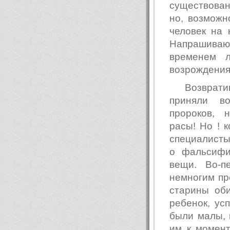
существован
но, возможн
человек на
Напрашива
временем л
возрождения
Возврати
приняли во
пророков, 
расы! Но ! 
специалисты
о фальсифи
вещи. Во-п
немногим пр
старины оби
ребенок, ус
были малы, 
им к момен