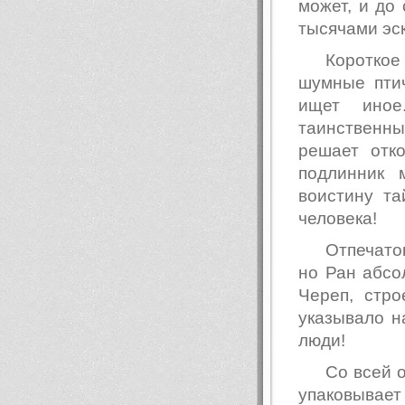
может, и до
тысячами эс
Короткое
шумные пти
ищет иное
таинственн
решает отк
подлинник 
воистину та
человека!
Отпечато
но Ран абсо
Череп, стро
указывало н
люди!
Со всей 
упаковывае