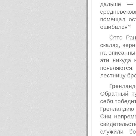
дальше — 
средневеков
помещал ост
ошибался?
Отто Ран
скалах, верн
на описанны
эти никуда 
появляются
лестницу бро
Гренлан
Обратный пу
себя победит
Гренландию
Они непреме
свидетельс
служили бо