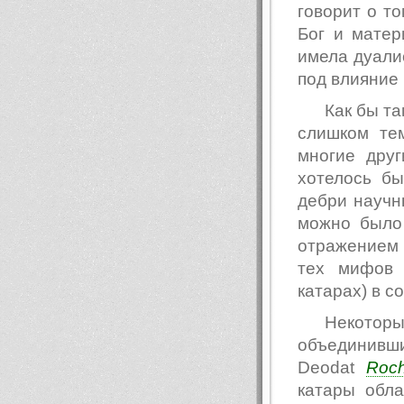
говорит о т
Бог и матер
имела дуалис
под влияние
Как бы т
слишком тем
многие друг
хотелось б
дебри научн
можно было
отражением 
тех мифов 
катарах) в с
Некото
объединивш
Deodat
Roc
катары обла