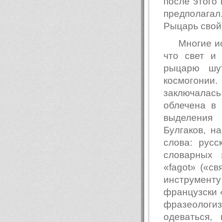
после этого
предполагал
Рыцарь свой 
Многие и
что свет и
рыцарю шу
космогонии.
заключалас
облечена в
выделения
Булгаков, н
слова: русс
словарных 
«fagot» («с
инструмент
французски «
фразеологизм
одеваться, 