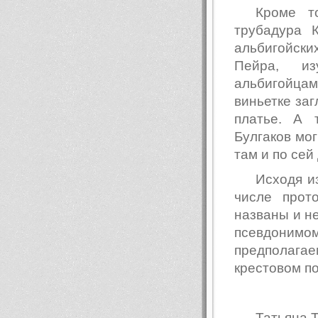
Кроме т
трубадура 
альбигойски
Пейра, из
альбигойцам
виньетке за
платье. А 
Булгаков мог
там и по сей 
Исходя из
числе прот
названы и н
псевдоним
предполагае
крестовом по
Татьяна 