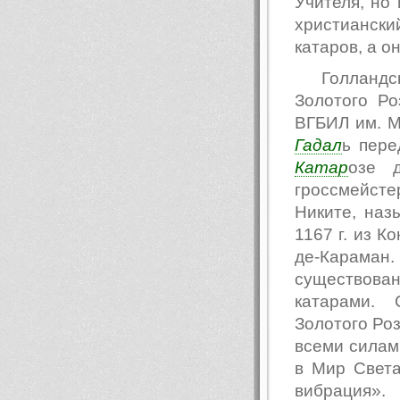
Учителя, но
христианск
катаров, а о
Голланд
Золотого Ро
ВГБИЛ им. М.
Гадал
ь пере
Катар
озе 
гроссмейсте
Никите, наз
1167 г. из К
де-Караман
существова
катарами.
Золотого Ро
всеми силам
в Мир Света
вибрация».