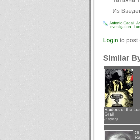
Из Введен
Antonio Gadal
Ar
Investigation
La
Login
to post
Similar B
Raiders of the Los
Grail
(English)
Ot
Ra