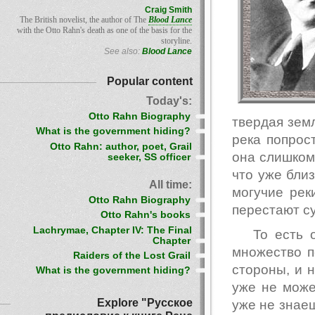
Craig Smith
The British novelist, the author of The
Blood Lance
with the Otto Rahn's death as one of the basis for the
storyline.
See also:
Blood Lance
Popular content
Today's:
Otto Rahn Biography
твердая земл
What is the government hiding?
река попрост
Otto Rahn: author, poet, Grail
она слишком 
seeker, SS officer
что уже бли
All time:
могучие рек
Otto Rahn Biography
перестают су
Otto Rahn's books
Lachrymae, Chapter IV: The Final
То есть 
Chapter
множество п
Raiders of the Lost Grail
стороны, и 
What is the government hiding?
уже не може
Explore "Русское
уже не знаеш