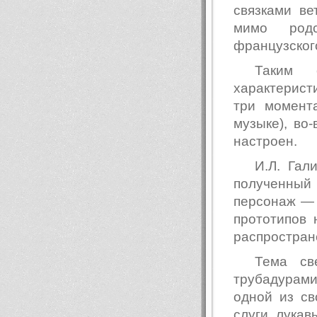
связками ве
мимо родс
французского
Таким 
характерис
три момент
музыке), во-
настроен.
И.Л. Гал
полученный
персонаж — 
прототипов 
распростран
Тема св
трубадурами
одной из св
слуги лукав