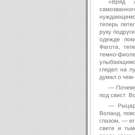
«Вряд л
самозванн
нуждающемся
теперь лете
руку подруги
одежде пок
Фагота, теп
темно-фиол
улыбающимся
глядел на л
думал о чем-
— Почему
под свист В
— Рыцарь
Воланд, пов
глазом, — ег
свете и ть