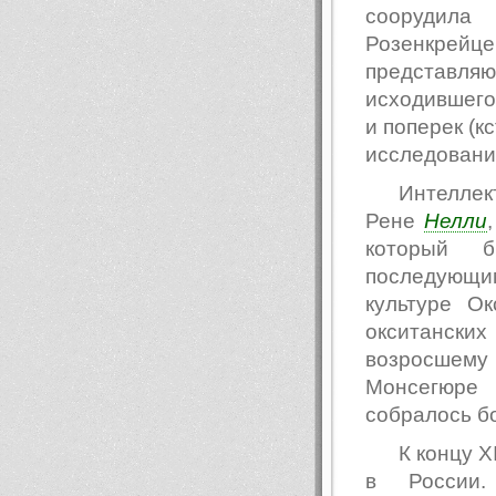
соорудил
Розенкрейце
представля
исходившего
и поперек (к
исследовани
Интеллек
Рене
Нелли
который 
последующи
культуре О
окситанск
возросшему
Монсегюре
собралось б
К концу X
в России