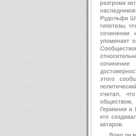
разгрома ка
наследник
Рудольфа Шт
гипотезы, ч
сочинении 
упоминает о
Сообществ
относитель
сочинение
достовернос
этого сооб
политически
считал, чт
обществом,
Германии и 
кто создава
катаров.
Вряд ли 