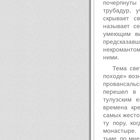
почерпнуты 
трубадур, 
скрывает с
называет с
умеющим ви
предсказавш
некромантом
ними.
Тема све
походе» возн
провансальс
перешел в 
тулузским 
времена кр
самых жесток
ту пору, ко
монастыре.
тьме, по мне