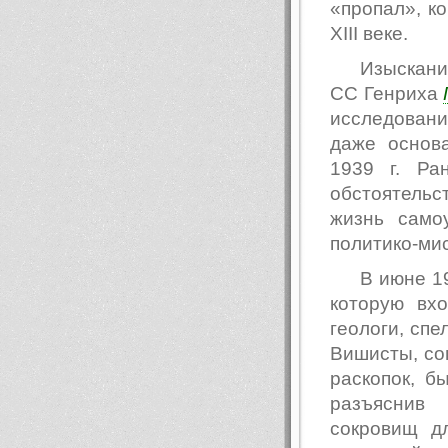
«пропал», ко
XIII веке.
Изыскани
СС Генриха
исследовани
даже основ
1939 г. Ра
обстоятель
жизнь само
политико-мис
В июне 1
которую вхо
геологи, спе
Вишисты, со
раскопок, б
разъяснив 
сокровищ дл