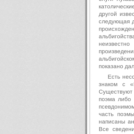
католические
другой изве
следующая д
происхож
альбигойст
неизвестно
произведен
альбигойском
показано дал
Есть нес
знаком с «
Существуют д
поэма либо 
псевдонимом
часть поэм
написаны ан
Все сведен