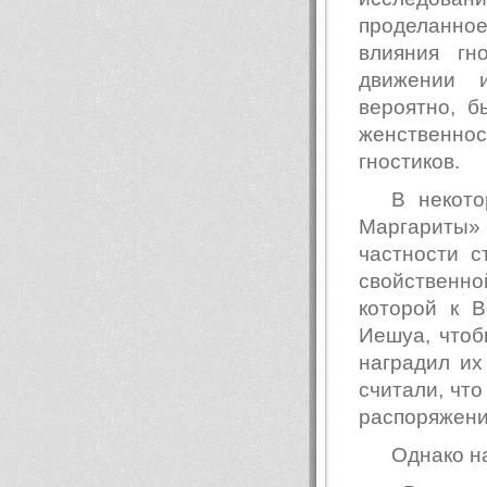
проделанное
влияния гн
движении 
вероятно, б
женственно
гностиков.
В некот
Маргариты»
частности с
свойственн
которой к 
Иешуа, чтоб
наградил их
считали, что
распоряжени
Однако н