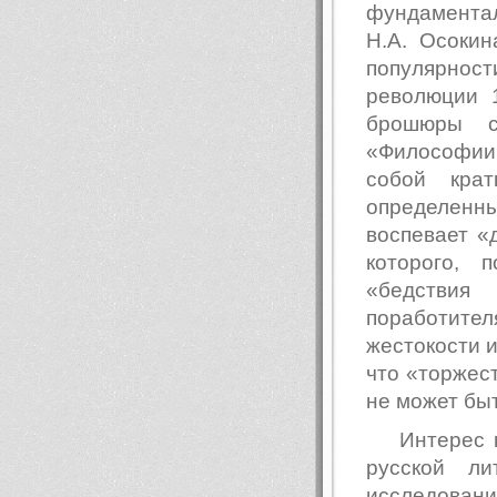
фундаментал
Н.А. Осокин
популярнос
революции 
брошюры с
«Философии 
собой крат
определенн
воспевает «
которого, 
«бедстви
поработите
жестокости и
что «торжес
не может бы
Интерес 
русской ли
исследовани