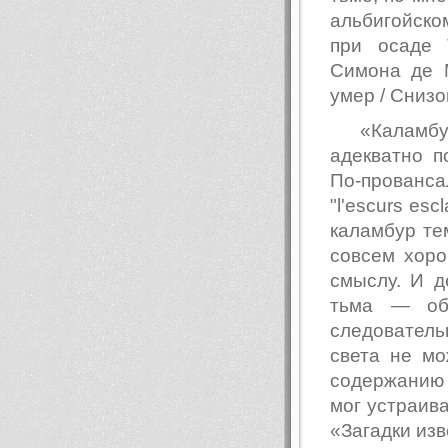
альбигойско
при осаде 
Симона де 
умер / Снизо
«Каламбур
адекватно п
По-прованс
"l'escurs esc
каламбур те
совсем хоро
смыслу. И д
тьма — обл
следователь
света не мо
содержанию к
мог устраива
«Загадки изв