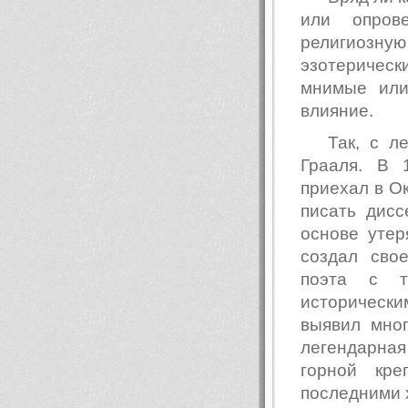
или опров
религиозн
эзотеричес
мнимые или
влияние.
Так, с л
Грааля. В 
приехал в О
писать дисс
основе уте
создал сво
поэта с т
исторически
выявил мно
легендарная
горной кр
последними 