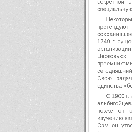
секретной 
специальную 
Некото
претендуют
сохранившее
1749 г. сущ
организац
Церковью»
преемниками
сегодняшни
Свою зада
единства «б
С 1900 г
альбигойцев
позже он 
изучению ка
Сам он утве