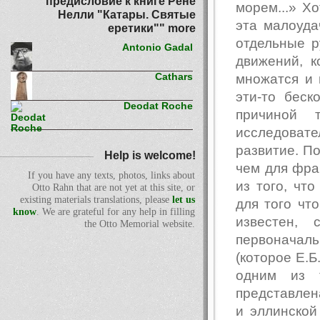
предисловие к книге Рене
морем...» Х
Нелли "Катары. Святые
эта малоуда
еретики"" more
отдельные р
Antonio Gadal
движений, к
множатся и 
Cathars
эти-то беск
Deodat Roche
причиной 
исследовате
развитие. По
Help is welcome!
чем для фра
If you have any texts, photos, links about
из того, чт
Otto Rahn that are not yet at this site, or
existing materials translations, please
let us
для того чт
know
. We are grateful for any help in filling
известен,
the Otto Memorial website.
первоначальн
(которое Е.Б
одним из 
представлен
и эллинской