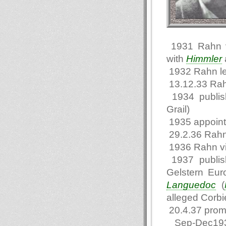
1931 Rahn vi
with
Himmler
1932 Rahn l
13.12.33 Rah
1934 publi
Grail)
1935 appointe
29.2.36 Rahn
1936 Rahn vi
1937 publis
Gelstern Eur
Languedoc
(
alleged Corbie
20.4.37 promo
Sep-Dec1937 