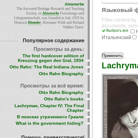
Ahnenerbe
The Ancestral Heritage Research and Teaching
Языковый 
Society, or
Ahnenerbe
Forschungs-und
Lehrgemeinschaft, was founded in July 1935 by
Filter content b
Heinrich
Himmler
, Hermann Wirth and Richard
documents, som
Walther Darré.
Выбрать все
Итальянский
Популярное содержание
Просмотры за день:
The first hardcover edition of
Kreuzzug gegen den Gral, 1934
Lachryma
Otto Rahn: The Real Indiana Jones
Otto Rahn Biography
Просмотры за всё время:
Otto Rahn Biography
Otto Rahn's books
Lachrymae, Chapter IV: The Final
Chapter
В поисках утраченного Грааля
What is the government hiding?
Помощь приветствуется!