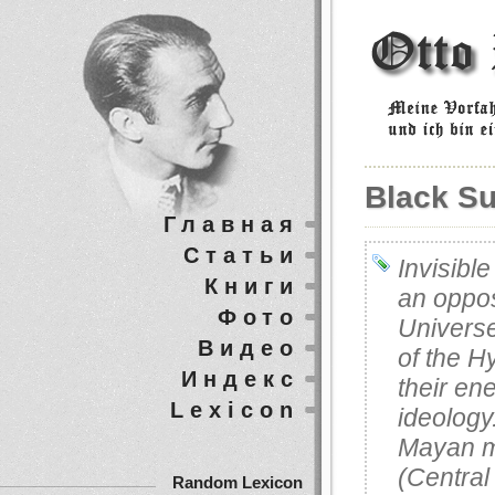
Black S
Главная
Статьи
Invisibl
Книги
an opposi
Фото
Universe
Видео
of the H
Индекс
their en
Lexicon
ideology
Mayan m
(Central
Random Lexicon