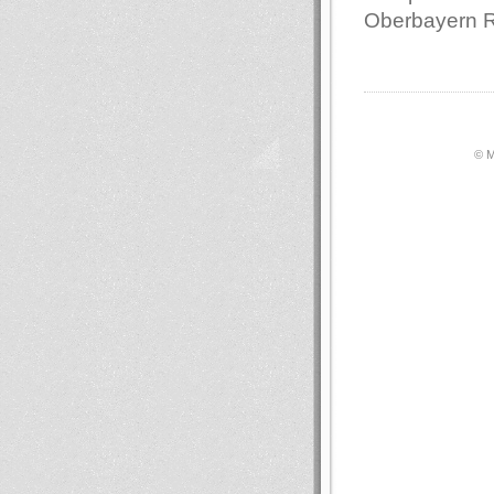
Oberbayern 
© М