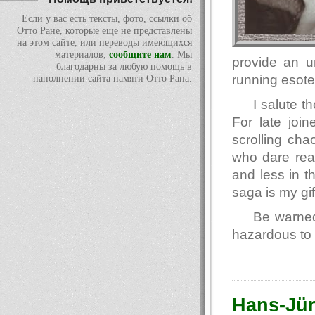
Если у вас есть тексты, фото, ссылки об
Отто Ране, которые еще не представлены
на этом сайте, или переводы имеющихся
материалов,
сообщите нам
. Мы
provide an u
благодарны за любую помощь в
running esote
наполнении сайта памяти Отто Рана.
I salute 
For late join
scrolling ch
who dare read
and less in t
saga is my gif
Be warned
hazardous to 
Hans-Jü