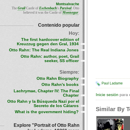
Montsalvache
The
Grail
Castle of
Eschenbach
's
Parzival
. Otto
believed it was the Castle of
Montsegur
.
Contenido popular
Hoy:
The first hardcover edition of
Kreuzzug gegen den Gral, 1934
Otto Rahn: The Real Indiana Jones
Otto Rahn: author, poet, Grail
seeker, SS officer
Siempre:
Otto Rahn Biography
Paul Ladame
Otto Rahn's books
Lachrymae, Chapter IV: The Final
Inicie sesión
para 
Chapter
Otto Rahn y la Búsqueda Nazi por el
Secreto de los Cátaros
Similar By 
What is the government hiding?
Explore "Portrait of Otto Rahn