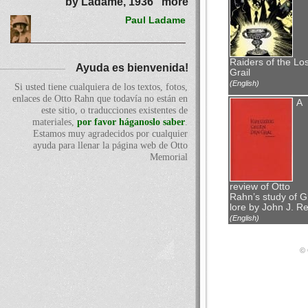
by Ladame, 1936" more
Paul Ladame
Raiders of the Los
Ayuda es bienvenida!
Grail
(English)
Si usted tiene cualquiera de los textos, fotos,
enlaces de Otto Rahn que todavía no están en
A
este sitio, o traducciones existentes de
materiales,
por favor háganoslo saber
.
Estamos muy agradecidos por cualquier
ayuda para llenar la página web de Otto
Memorial
review of Otto
Rahn’s study of Gr
lore by John J. Rei
(English)
© 