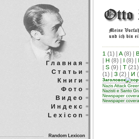
1
(1)
|
A
(8)
|
|
H
(8)
|
I
(8)
|
Главная
|
S
(9)
|
T
(21
Статьи
(1)
|
З
(2)
|
И
(
Книги
Заголовок
Nazis Attack Green
Фото
Nazisti e Santo Gr
Newspaper covera
Видео
Newspaper covera
Индекс
Lexicon
Random Lexicon