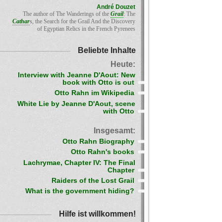
André Douzet
The author of The Wanderings of the
Grail
: The
Cathar
s, the Search for the Grail And the Discovery
of Egyptian Relics in the French Pyrenees
Beliebte Inhalte
Heute:
Interview with Jeanne D'Aout: New
book with Otto is out
Otto Rahn im Wikipedia
White Lie by Jeanne D'Aout, scene
with Otto
Insgesamt:
Otto Rahn Biography
Otto Rahn's books
Lachrymae, Chapter IV: The Final
Chapter
Raiders of the Lost Grail
What is the government hiding?
Hilfe ist willkommen!