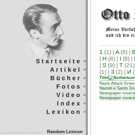
1
(1)
|
A
(8)
|
|
H
(8)
|
I
(8)
|
Startseite
|
S
(9)
|
T
(21
Artikel
(1)
|
З
(2)
|
И
(
Bücher
Titel
Nazis Attack Green
Fotos
Nazisti e Santo Gr
Newspaper covera
Video
Newspaper covera
Index
Lexikon
Random Lexicon