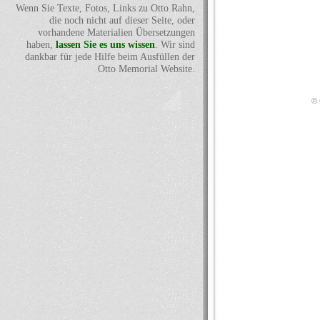
Wenn Sie Texte, Fotos, Links zu Otto Rahn,
die noch nicht auf dieser Seite, oder
vorhandene Materialien Übersetzungen
haben,
lassen Sie es uns wissen
. Wir sind
dankbar für jede Hilfe beim Ausfüllen der
Otto Memorial Website.
© 