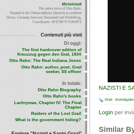
Michelstadt
The native town of Otto Rahn.
Situated in the Odenwaldkreis (district) in southern
Hesse, Germany between Darmstadt and Heidelberg.
Coordinates: 49.6786°N 9.0039°E
Contenuti più visti
Di oggi:
The first hardcover edition of
Kreuzzug gegen den Gral, 1934
Otto Rahn: The Real Indiana Jones
Otto Rahn: author, poet, Grail
seeker, SS officer
In totale:
NAZISTI E 
Otto Rahn Biography
Otto Rahn's books
Grail
Investigati
Lachrymae, Chapter IV: The Final
Chapter
Login
per inv
Raiders of the Lost Grail
What is the government hiding?
Similar B
Explore "Nazisti e Santo Graal"