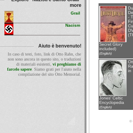
more
Du
De
Grail
- 
Fi
Nacism
Cu
D
(T
Secret Glory
Aiuto è benvenuto!
included)
(English)
In caso di testi, foto, link di Otto Rahn, che
non sono ancora in questo sito, o traduzioni
Ot
di materiali esistenti,
vi preghiamo di
Ra
farcelo sapere
. Siamo grati per l'aiuto nella
in
compilazione del sito Otto Memorial.
Jones' Celtic
Encyclopedia
(English)
© 