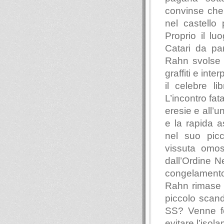
convinse che 
nel castello
Proprio il lu
Catari da pa
Rahn svolse r
graffiti e inte
il celebre li
L’incontro fa
eresie e all’u
e la rapida 
nel suo picc
vissuta omose
dall’Ordine N
congelamento
Rahn rimase v
piccolo scand
SS? Venne fo
evitare l’iso