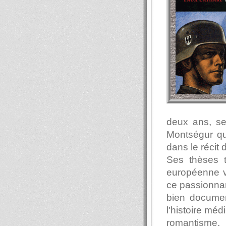
deux ans, se
Montségur qu'
dans le récit 
Ses thèses t
européenne v
ce passionnan
bien documen
l'histoire méd
romantisme,