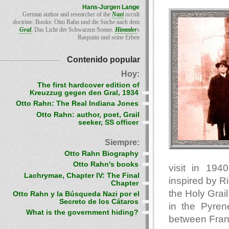
Hans-Jurgen Lange
German author and researcher of the
Nazi
occult
doctrine. Books: Otto Rahn und die Suche nach dem
Gral
, Das Licht der Schwarzen Sonne.
Himmler
s
Rasputin und seine Erben
Contenido popular
Hoy:
The first hardcover edition of
Kreuzzug gegen den Gral, 1934
Otto Rahn: The Real Indiana Jones
Otto Rahn: author, poet, Grail
seeker, SS officer
Siempre:
Otto Rahn Biography
Otto Rahn's books
visit in 194
Lachrymae, Chapter IV: The Final
inspired by R
Chapter
the Holy Grail
Otto Rahn y la Búsqueda Nazi por el
Secreto de los Cátaros
in the Pyren
What is the government hiding?
between Fran