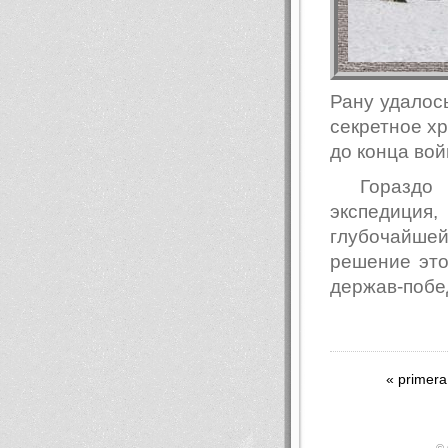
Рану удалос
секретное х
до конца вой
Гораздо
экспедиция
глубочайшей
решение это
держав-побе
« primera