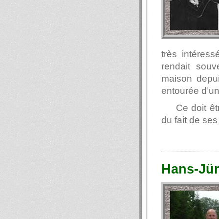
très intéress
rendait souv
maison depuis
entourée d’un 
Ce doit êt
du fait de se
Hans-Jü