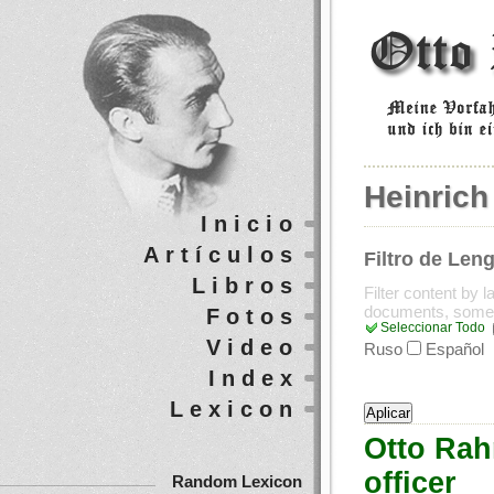
Heinrich
Inicio
Artículos
Filtro de Len
Libros
Filter content by 
documents, some
Fotos
Seleccionar Todo
Video
Ruso
Español
Index
Lexicon
Otto Rahn
officer
Random Lexicon