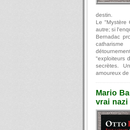
destin.
Le "Mystère 
autre; si l'en
Bernadac prof
catharisme
détournements
"exploiteurs 
secrètes. Un
amoureux d
Mario Ba
vrai nazi