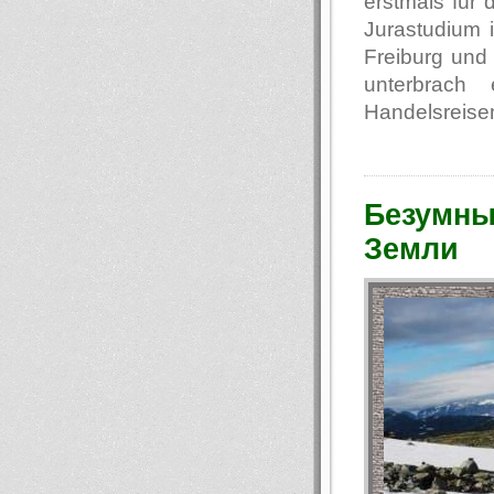
erstmals für
Jurastudium i
Freiburg und 
unterbrach
Handelsreisen
Безумны
Земли