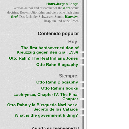
Hans-Jurgen Lange
German author and researcher of the
Nazi
occult
doctrine. Books: Otto Rahn und die Suche nach dem
Gral
, Das Licht der Schwarzen Sonne.
Himmler
s
Rasputin und seine Erben
Contenido popular
Hoy:
The first hardcover edition of
Kreuzzug gegen den Gral, 1934
Otto Rahn: The Real Indiana Jones
Otto Rahn Biography
Siempre:
Otto Rahn Biography
Otto Rahn's books
Lachrymae, Chapter IV: The Final
Chapter
Otto Rahn y la Búsqueda Nazi por el
Secreto de los Cátaros
What is the government hiding?
Ayuda es bienvenida!