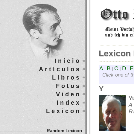
Lexicon 
Inicio
A
B
C
D
E
Artículos
|
|
|
|
Click one of t
Libros
Fotos
Y
Video
Y
Index
A 
Lexicon
R
Random Lexicon