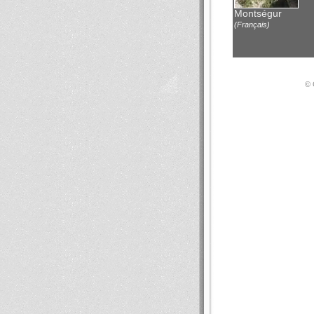
Montségur
(Français)
© 