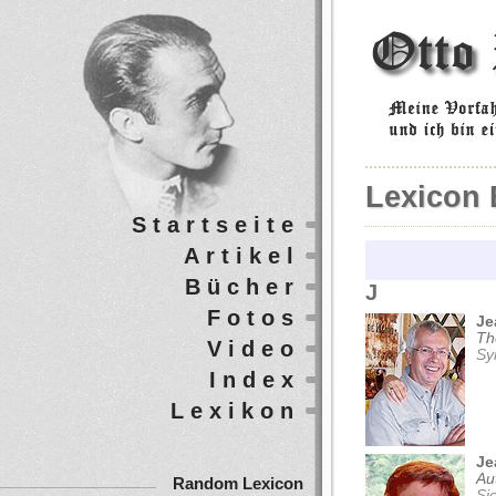
Lexicon 
Startseite
Artikel
Bücher
J
Fotos
Je
Th
Video
Sy
Index
Lexikon
Je
Au
Random Lexicon
Si