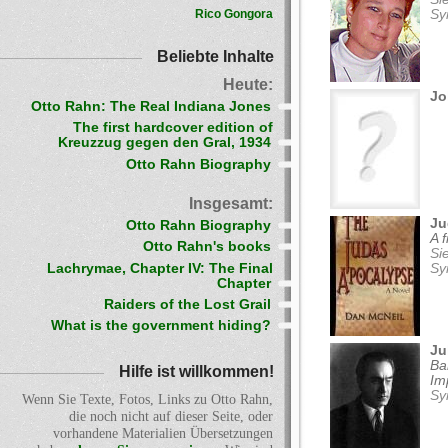
Rico Gongora
Sy
Beliebte Inhalte
Heute:
Jo
Otto Rahn: The Real Indiana Jones
The first hardcover edition of
Kreuzzug gegen den Gral, 1934
Otto Rahn Biography
Insgesamt:
Ju
Otto Rahn Biography
A 
Otto Rahn's books
Si
Lachrymae, Chapter IV: The Final
Sy
Chapter
Raiders of the Lost Grail
What is the government hiding?
Ju
Ba
Hilfe ist willkommen!
Im
Sy
Wenn Sie Texte, Fotos, Links zu Otto Rahn,
die noch nicht auf dieser Seite, oder
vorhandene Materialien Übersetzungen