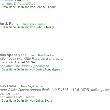
nonyme: D'Aout, D'Août
Detaillierte Definition von Jeanne D'Août
hn J. Reilly
Nach Begriff suchen
Detaillierte Definition von John J. Reilly
das Apocalypse
Nach Begriff suchen
fiction book with Otto Rahn as a character
ehe auch:
Daniel McNeil
nonyme: The Judas Apocalypse
Detaillierte Definition von Judas Apocalypse
lius Evola
Nach Begriff suchen
rone Giulio Cesare Andrea Evola (19.5.1898 – 11.6.1974), Italian philos
perialismus»
nonyme: Evola, Эвола
Detaillierte Definition von Julius Evola