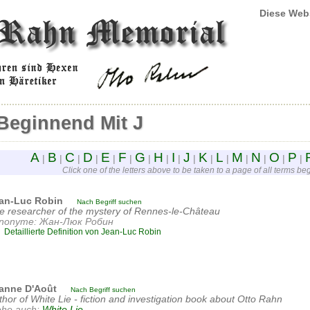
Diese Web
Beginnend Mit J
A
B
C
D
E
F
G
H
I
J
K
L
M
N
O
P
|
|
|
|
|
|
|
|
|
|
|
|
|
|
|
|
Click one of the letters above to be taken to a page of all terms begi
an-Luc Robin
Nach Begriff suchen
e researcher of the mystery of Rennes-le-Château
nonyme: Жан-Люк Робин
Detaillierte Definition von Jean-Luc Robin
anne D'Août
Nach Begriff suchen
thor of White Lie - fiction and investigation book about Otto Rahn
ehe auch:
White Lie