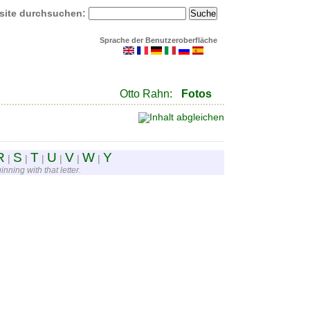
site durchsuchen:
Sprache der Benutzeroberfläche
Otto Rahn:
Fotos
R
S
T
U
V
W
Y
|
|
|
|
|
|
nning with that letter.