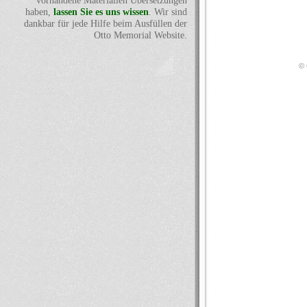
vorhandene Materialien Übersetzungen
haben,
lassen Sie es uns wissen
. Wir sind
dankbar für jede Hilfe beim Ausfüllen der
Otto Memorial Website.
© 