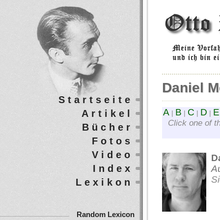
Daniel M
Startseite
A
B
C
D
E
Artikel
|
|
|
|
Click one of t
Bücher
Fotos
Video
D
Index
Au
S
Lexikon
Random Lexicon