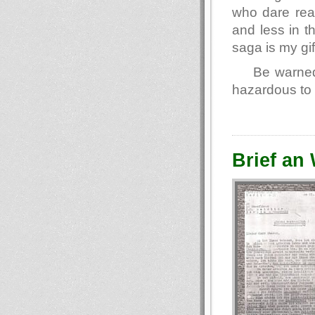
who dare read
and less in t
saga is my gif
Be warned
hazardous to 
Brief an 