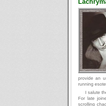
Lachryma
provide an u
running esote
I salute 
For late join
scrolling ch