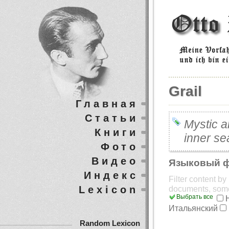
Grail
Главная
Статьи
Mystic ar
Книги
inner se
Фото
Видео
Языковый 
Индекс
Filter content b
Lexicon
documents, som
Выбрать все
Итальянский
Random Lexicon