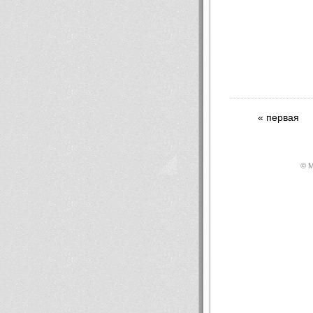
« первая
© М