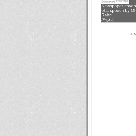
Newspaper cover
of a speech by Ot
Rahn
(English)
© М