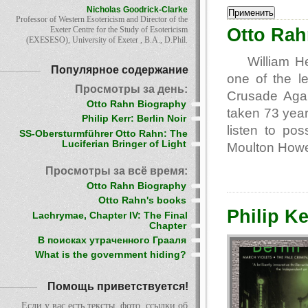
Nicholas Goodrick-Clarke
Professor of Western Esotericism and Director of the
Otto Rah
Exeter Centre for the Study of Esotericism
(EXESESO), University of Exeter , B.A., D.Phil.
William H
Популярное содержание
one of the l
Просмотры за день:
Crusade Aga
Otto Rahn Biography
taken 73 years
Philip Kerr: Berlin Noir
listen to pos
SS-Obersturmführer Otto Rahn: The
Luciferian Bringer of Light
Moulton How
Просмотры за всё время:
Otto Rahn Biography
Otto Rahn's books
Philip Ke
Lachrymae, Chapter IV: The Final
Chapter
В поисках утраченного Грааля
What is the government hiding?
Помощь приветствуется!
Если у вас есть тексты, фото, ссылки об