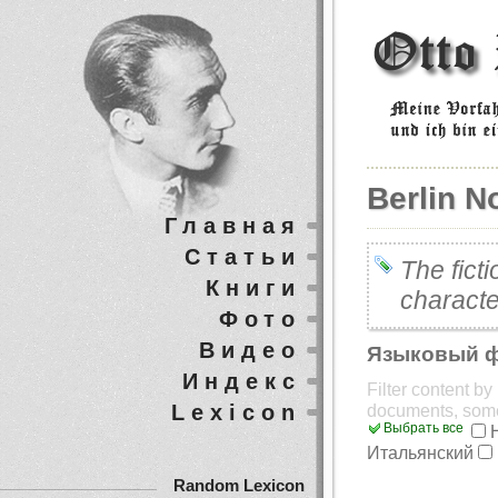
Berlin No
Главная
Статьи
The fict
Книги
characte
Фото
Видео
Языковый 
Индекс
Filter content b
Lexicon
documents, som
Выбрать все
Итальянский
Random Lexicon